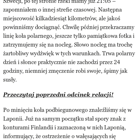
Szwecji, po tej stronie rzeki mamy już 21:05 –
zapomniałem o innej strefie czasowej. Następna
miejscowość kilkadziesiąt kilometrów, ale jakoś
powinniśmy dociągnąć. Chwilę później przekraczamy
linię koła polarnego, jeszcze tylko pamiątkowa fotka i
zatrzymujemy się na nocleg. Słowo nocleg ma trochę
żartobliwy wydźwięk w tych warunkach. Trwa polarny
dzień i słonce praktycznie nie zachodzi przez 24
godziny, niemniej zmęczenie robi swoje, śpimy jak
susły.
Przeczytaj poprzedni odcinek relacji!
Po minięciu koła podbiegunowego znaleźliśmy się w
Laponii. Już na samym początku stał spory znak z
konturami Finlandii i zaznaczoną w nich Laponią,
informujący, że ostrzeżenie o wałęsających się