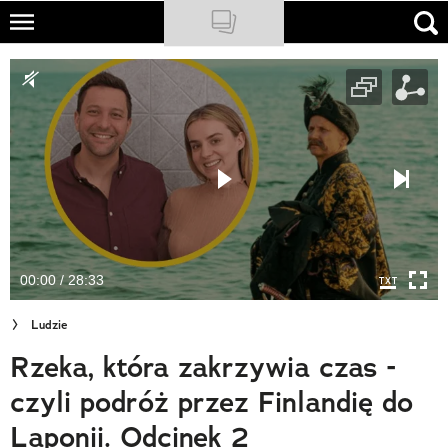
Skip
to
NATIONAL GEOGRAPHIC
main
content
TRAVELER
PODCASTY
Sklep
Newsletter
00:00 / 28:33
Cuda Polski
Ludzie
Wielki Konkurs Fotograficzny
Rzeka, która zakrzywia czas -
Trendbook Podróżniczy
czyli podróż przez Finlandię do
Polecane
Laponii. Odcinek 2