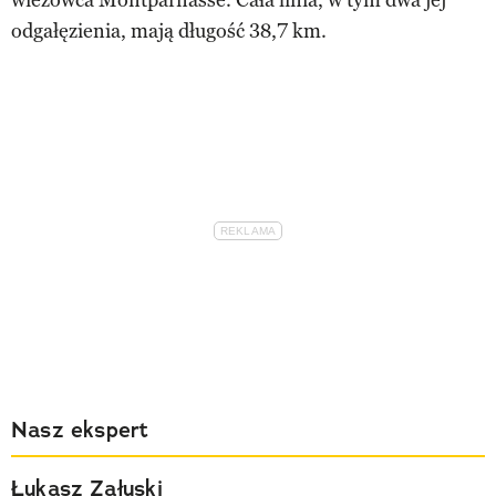
wieżowca Montparnasse. Cała linia, w tym dwa jej
odgałęzienia, mają długość 38,7 km.
Nasz ekspert
Łukasz Załuski