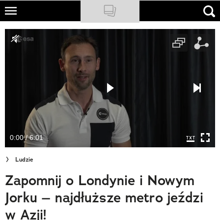
Skip
to
NATIONAL GEOGRAPHIC
main
content
TRAVELER
PODCASTY
Sklep
Newsletter
0:00 / 6:01
Cuda Polski
Ludzie
Wielki Konkurs Fotograficzny
Zapomnij o Londynie i Nowym
Trendbook Podróżniczy
Jorku – najdłuższe metro jeździ
Polecane
w Azji!