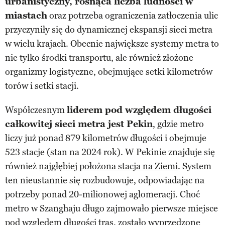
urbanistyczny, rosnąca liczba ludności w
miastach
oraz potrzeba ograniczenia zatłoczenia ulic
przyczyniły się do dynamicznej ekspansji sieci metra
w wielu krajach. Obecnie największe systemy metra to
nie tylko środki transportu, ale również złożone
organizmy logistyczne, obejmujące setki kilometrów
torów i setki stacji.
Współczesnym
liderem pod względem długości
całkowitej sieci metra jest Pekin
, gdzie metro
liczy już ponad 879 kilometrów długości i obejmuje
523 stacje (stan na 2024 rok). W Pekinie znajduje się
również
najgłębiej położona stacja na Ziemi
. System
ten nieustannie się rozbudowuje, odpowiadając na
potrzeby ponad 20-milionowej aglomeracji. Choć
metro w Szanghaju długo zajmowało pierwsze miejsce
pod względem długości tras, zostało wyprzedzone