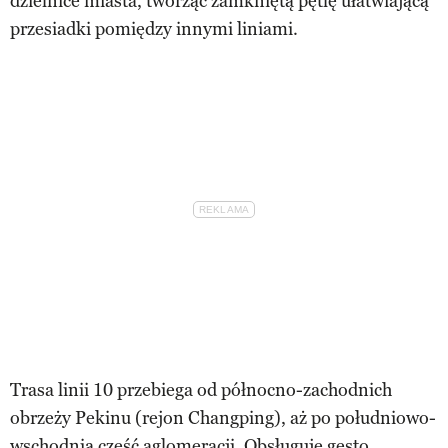
dzielnice miasta, tworząc zamkniętą pętlę ułatwiającą
przesiadki pomiędzy innymi liniami.
Trasa linii 10 przebiega od północno-zachodnich
obrzeży Pekinu (rejon Changping), aż po południowo-
wschodnią część aglomeracji. Obsługuje gęsto