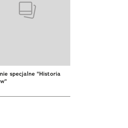
ie specjalne "Historia
ów"