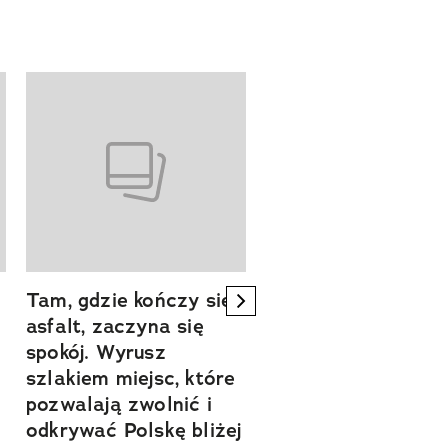
Tam, gdzie kończy się
Szlakiem natury.
next element
asfalt, zaczyna się
Sprawdź, czym
spokój. Wyrusz
zachwyca Turyngi
szlakiem miejsc, które
Współpraca reklamowa
a
pozwalają zwolnić i
odkrywać Polskę bliżej