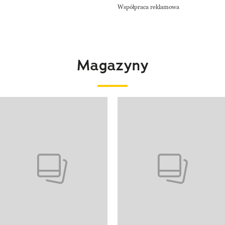
Współpraca reklamowa
Magazyny
 4 z 4