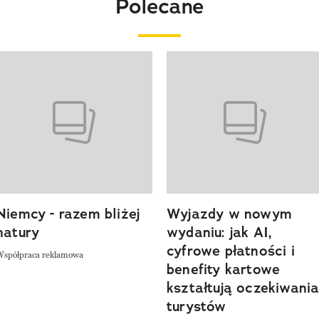
Polecane
o 4 z 20
Niemcy - razem bliżej
Wyjazdy w nowym
natury
wydaniu: jak AI,
cyfrowe płatności i
Współpraca reklamowa
benefity kartowe
kształtują oczekiwani
turystów