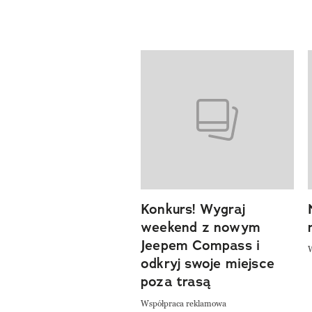
Pokazywanie elementów od 1 d
Konkurs! Wygraj
previous element
weekend z nowym
Jeepem Compass i
odkryj swoje miejsce
poza trasą
Współpraca reklamowa