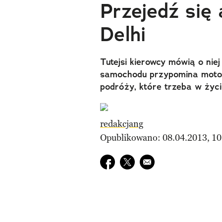
Przejedź się
Delhi
Tutejsi kierowcy mówią o niej
samochodu przypomina motoc
podróży, które trzeba w życ
redakcjang
Opublikowano: 08.04.2013, 10
Udostępnij na facebook
Udostępnij na twitter
E-mail do przyjaciela