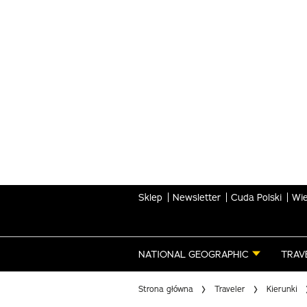
Skip
to
main
content
Sklep
Newsletter
Cuda Polski
Wie
NATIONAL GEOGRAPHIC
TRAV
Strona główna
Traveler
Kierunki