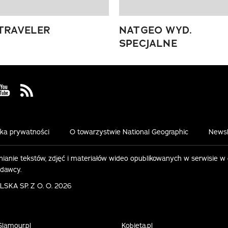
TRAVELER
NATGEO WYD.
SPECJALNE
 Facebook
us on Instagram
Visit us on Youtube
Visit us on Rss
yka prywatności
O towarzystwie National Geographic
Newsl
ianie tekstów, zdjęć i materiałów wideo opublikowanych w serwisie w
ydawcy.
KA SP. Z O. O. 2026
Glamour.pl
Kobieta.pl