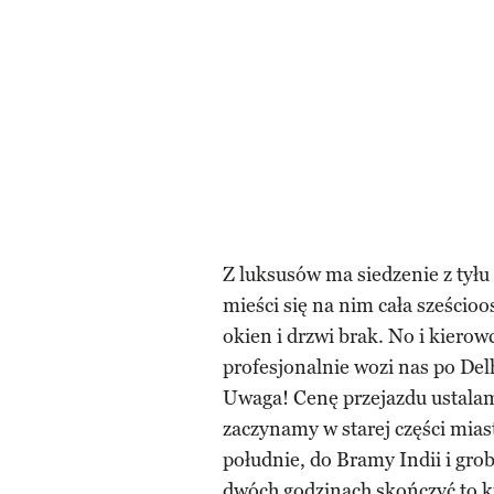
Z luksusów ma siedzenie z tyłu 
mieści się na nim cała sześcio
okien i drzwi brak. No i kierow
profesjonalnie wozi nas po Delh
Uwaga! Cenę przejazdu ustalam
zaczynamy w starej części mias
południe, do Bramy Indii i gr
dwóch godzinach skończyć to 