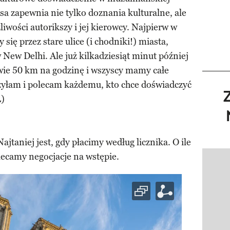
sa zapewnia nie tylko doznania kulturalne, ale
iwości autorikszy i jej kierowcy. Najpierw w
ię przez stare ulice (i chodniki!) miasta,
New Delhi. Ale już kilkadziesiąt minut później
awie 50 km na godzinę i wszyscy mamy całe
eżyłam i polecam każdemu, kto chce doświadczyć
L)
Najtaniej jest, gdy płacimy według licznika. O ile
lecamy negocjacje na wstępie.
Pokazy