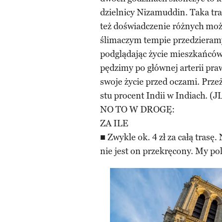
dzielnicy Nizamuddin. Taka tra
też doświadczenie różnych możl
ślimaczym tempie przedzieramy s
podglądając życie mieszkańców 
pędzimy po głównej arterii pr
swoje życie przed oczami. Prz
stu procent Indii w Indiach. (J
NO TO W DROGĘ:
ZA ILE
■ Zwykle ok. 4 zł za całą trasę. 
nie jest on przekręcony. My po