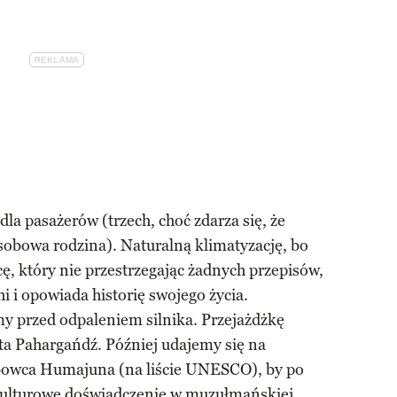
dla pasażerów (trzech, choć zdarza się, że
osobowa rodzina). Naturalną klimatyzację, bo
cę, który nie przestrzegając żadnych przepisów,
i i opowiada historię swojego życia.
y przed odpaleniem silnika. Przejażdżkę
ta Pahargańdź. Później udajemy się na
obowca Humajuna (na liście UNESCO), by po
kulturowe doświadczenie w muzułmańskiej