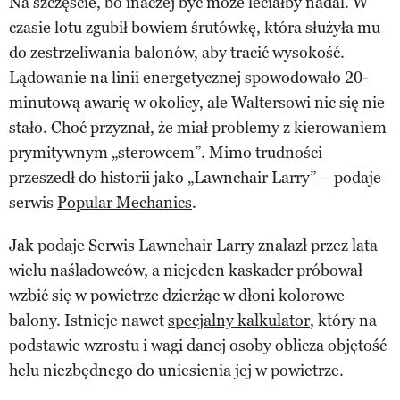
Na szczęście, bo inaczej być może leciałby nadal. W
czasie lotu zgubił bowiem śrutówkę, która służyła mu
do zestrzeliwania balonów, aby tracić wysokość.
Lądowanie na linii energetycznej spowodowało 20-
minutową awarię w okolicy, ale Waltersowi nic się nie
stało. Choć przyznał, że miał problemy z kierowaniem
prymitywnym „sterowcem”. Mimo trudności
przeszedł do historii jako „Lawnchair Larry” – podaje
serwis
Popular Mechanics
.
Jak podaje Serwis Lawnchair Larry znalazł przez lata
wielu naśladowców, a niejeden kaskader próbował
wzbić się w powietrze dzierżąc w dłoni kolorowe
balony. Istnieje nawet
specjalny kalkulator
, który na
podstawie wzrostu i wagi danej osoby oblicza objętość
helu niezbędnego do uniesienia jej w powietrze.