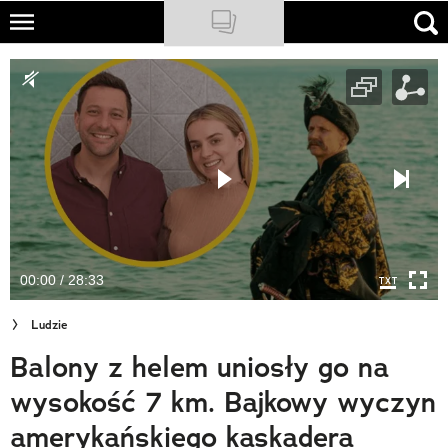
Skip
to
NATIONAL GEOGRAPHIC
main
content
TRAVELER
PODCASTY
Sklep
Newsletter
00:00 / 28:33
Cuda Polski
Ludzie
Wielki Konkurs Fotograficzny
Balony z helem uniosły go na
Trendbook Podróżniczy
wysokość 7 km. Bajkowy wyczyn
Polecane
amerykańskiego kaskadera