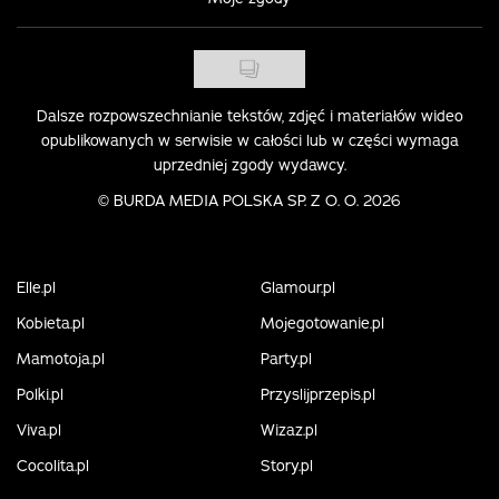
Dalsze rozpowszechnianie tekstów, zdjęć i materiałów wideo
opublikowanych w serwisie w całości lub w części wymaga
uprzedniej zgody wydawcy.
©
BURDA MEDIA POLSKA SP. Z O. O. 2026
Elle.pl
Glamour.pl
Kobieta.pl
Mojegotowanie.pl
Mamotoja.pl
Party.pl
Polki.pl
Przyslijprzepis.pl
Viva.pl
Wizaz.pl
Cocolita.pl
Story.pl