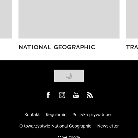
NATIONAL GEOGRAPHIC
TRA
Visit us on Facebook
Visit us on Instagram
Visit us on Youtube
Visit us on Rss
Kontakt
Regulamin
Polityka prywatności
O towarzystwie National Geographic
Newsletter
Moje zgody