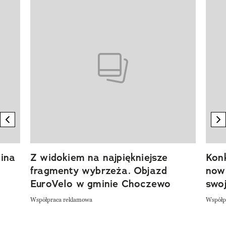
Pokazywanie elementu 1 z 20
previous element
n
ina
Z widokiem na najpiękniejsze
Kon
fragmenty wybrzeża. Objazd
now
EuroVelo w gminie Choczewo
swoj
Współpraca reklamowa
Współp