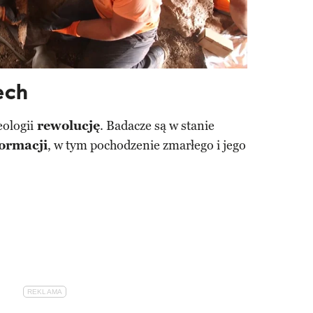
ech
eologii
rewolucję
. Badacze są w stanie
formacji
, w tym pochodzenie zmarłego i jego