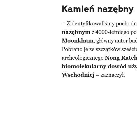
Kamień nazębny 
– Zidentyfikowaliśmy pochodn
nazębnym
z 4000-letniego po
Moonkham
, główny autor ba
Pobrano je ze szczątków sześc
archeologicznego
Nong Ratc
biomolekularny dowód uż
Wschodniej
– zaznaczył.