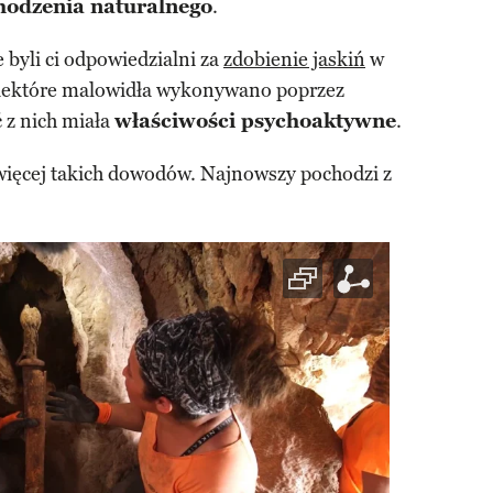
hodzenia naturalnego
.
byli ci odpowiedzialni za
zdobienie jaskiń
w
. Niektóre malowidła wykonywano poprzez
 z nich miała
właściwości psychoaktywne
.
 więcej takich dowodów. Najnowszy pochodzi z