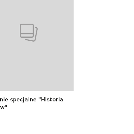
ie specjalne "Historia
ów"