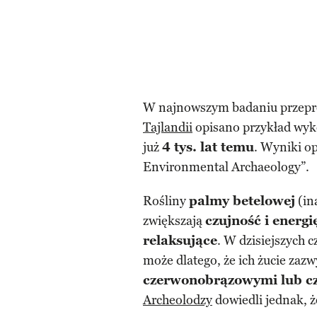
W najnowszym badaniu przepro
Tajlandii
opisano przykład wyk
już
4 tys. lat temu
. Wyniki o
Environmental Archaeology”.
Rośliny
palmy betelowej
(in
zwiększają
czujność i energi
relaksujące
. W dzisiejszych 
może dlatego, że ich żucie zaz
czerwonobrązowymi lub c
Archeolodzy
dowiedli jednak, ż