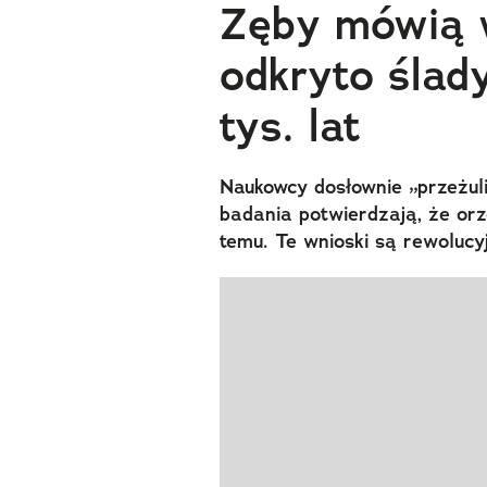
Zęby mówią w
odkryto ślad
tys. lat
Naukowcy dosłownie „przeżul
badania potwierdzają, że or
temu. Te wnioski są rewolucyj