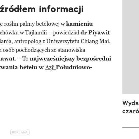
źródłem informacji
e roślin palmy betelowej w
kamieniu
chówku w Tajlandii – powiedział
dr Piyawit
dania, antropolog z Uniwersytetu Chiang Mai.
iu osób pochodzących ze stanowiska
hawat
. – To
najwcześniejszy bezpośredni
ywania betelu w
Azji
Południowo-
Wydan
czar