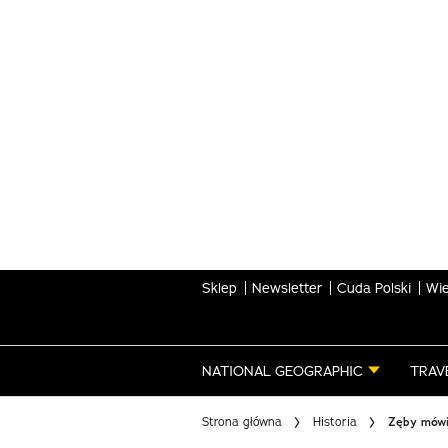
Skip
to
main
content
Sklep
Newsletter
Cuda Polski
Wie
NATIONAL GEOGRAPHIC
TRAV
Strona główna
Historia
Zęby mówią