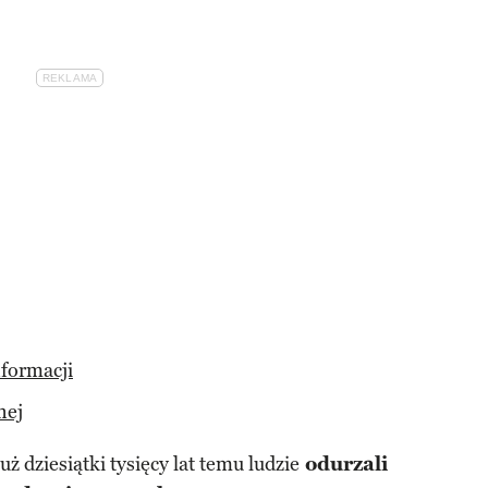
formacji
nej
ż dziesiątki tysięcy lat temu ludzie
odurzali