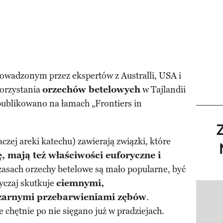
wadzonym przez ekspertów z Australli, USA i
orzystania
orzechów betelowych
w Tajlandii
publikowano na łamach „Frontiers in
aczej areki katechu) zawierają związki, które
ę, mają też właściwości euforyczne i
czasach orzechy betelowe są mało popularne, być
wyczaj skutkuje
ciemnymi,
Pokazy
zarnymi przebarwieniami zębów
.
e chętnie po nie sięgano już w pradziejach.