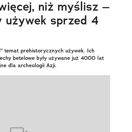
ięcej, niż myślisz –
y używek sprzed 4
i” temat prehistorycznych używek. Ich
zechy betelowe były używane już 4000 lat
ne dla archeologii Azji.