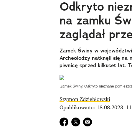
Odkryto niez
na zamku Świ
zaglądał prz
Zamek Świny w województwie 
Archeolodzy natknęli się na 
piwnicę sprzed kilkuset lat.
Zamek Świny. Odkryto nieznane pomieszcze
Szymon Zdziebłowski
Opublikowano: 18.08.2023, 11
Udostępnij na facebook
Udostępnij na twitter
E-mail do przyjaciela