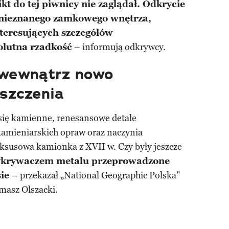
kt do tej piwnicy nie zaglądał. Odkrycie
nieznanego zamkowego wnętrza,
nteresujących szczegółów
olutna rzadkość
– informują odkrywcy.
 wewnątrz nowo
szczenia
się kamienne, renesansowe detale
kamieniarskich opraw oraz naczynia
uksusowa kamionka z XVII w. Czy były jeszcze
krywaczem metalu przeprowadzone
sie
– przekazał „National Geographic Polska"
masz Olszacki.