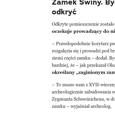
Zamek Świny. By
odkryć
Odkryte pomieszczenie zostało
oczekuje prowadzący do ni
– Prawdopodobnie korytarz pr
rozgałęzia się i prowadzi pod b
ziemi części zamku – dodał. B
bardziej, że – jak przekazał Ol
określany „zaginionym za
– To znane nam z XVII-wieczny
archeologicznie zabudowania r
Zygmunta Schweinichena, w do
zamku – wyjaśniał archeolog.