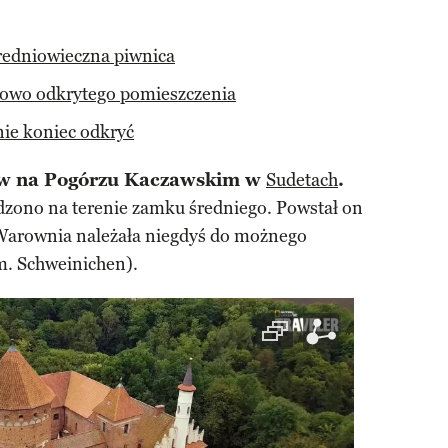
redniowieczna piwnica
nowo odkrytego pomieszczenia
ie koniec odkryć
 w na Pogórzu Kaczawskim w
Sudetach
.
zono na terenie zamku średniego. Powstał on
 Warownia należała niegdyś do możnego
m. Schweinichen).