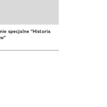
ie specjalne "Historia
ów"