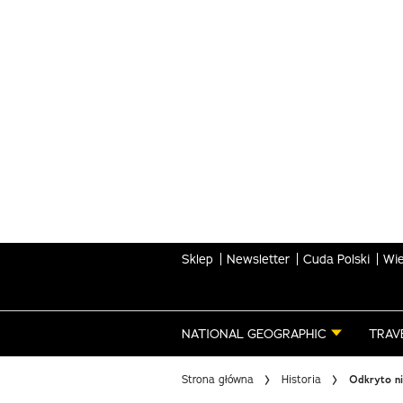
Skip
to
main
content
Sklep
Newsletter
Cuda Polski
Wie
NATIONAL GEOGRAPHIC
TRAV
Strona główna
Historia
Odkryto ni