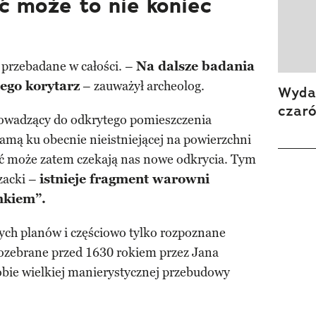
ć może to nie koniec
 przebadane w całości. –
Na dalsze badania
ego korytarz
– zauważył archeolog.
Wydan
czar
owadzący do odkrytego pomieszczenia
ramą ku obecnie nieistniejącej na powierzchni
yć może zatem czekają nas nowe odkrycia. Tym
szacki –
istnieje fragment warowni
mkiem”.
ch planów i częściowo tylko rozpoznane
ozebrane przed 1630 rokiem przez Jana
bie wielkiej manierystycznej przebudowy