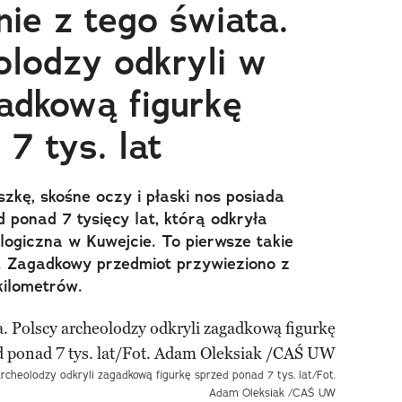
ie z tego świata.
olodzy odkryli w
adkową figurkę
7 tys. lat
zkę, skośne oczy i płaski nos posiada
ed ponad 7 tysięcy lat, którą odkryła
logiczna w Kuwejcie. To pierwsze takie
j. Zagadkowy przedmiot przywieziono z
kilometrów.
archeolodzy odkryli zagadkową figurkę sprzed ponad 7 tys. lat/Fot.
Adam Oleksiak /CAŚ UW