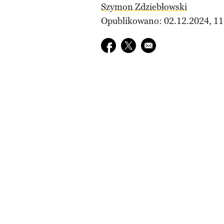
Szymon Zdziebłowski
Opublikowano: 02.12.2024, 11
Udostępnij na facebook
Udostępnij na twitter
E-mail do przyjaciela