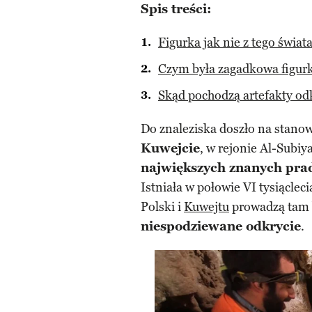
Spis treści:
Figurka jak nie z tego świat
Czym była zagadkowa figur
Skąd pochodzą artefakty o
Do znaleziska doszło na stano
Kuwejcie
, w rejonie Al-Subiya
największych znanych pra
Istniała w połowie VI tysiącleci
Polski i
Kuwejtu
prowadzą tam b
niespodziewane odkrycie
.