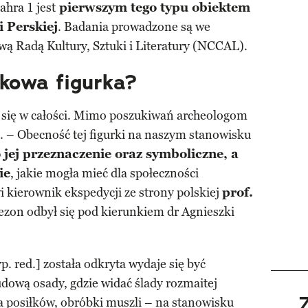
ahra 1 jest
pierwszym tego typu obiektem
 Perskiej
. Badania prowadzone są we
ą Radą Kultury, Sztuki i Literatury (NCCAL).
kowa figurka?
a się w całości. Mimo poszukiwań archeologom
ia. – Obecność tej figurki na naszym stanowisku
 jej przeznaczenie oraz symboliczne, a
ie
, jakie mogła mieć dla społeczności
 kierownik ekspedycji ze strony polskiej
prof.
ezon odbył się pod kierunkiem dr Agnieszki
p. red.] została odkryta wydaje się być
dową osady, gdzie widać ślady rozmaitej
a posiłków, obróbki muszli – na stanowisku