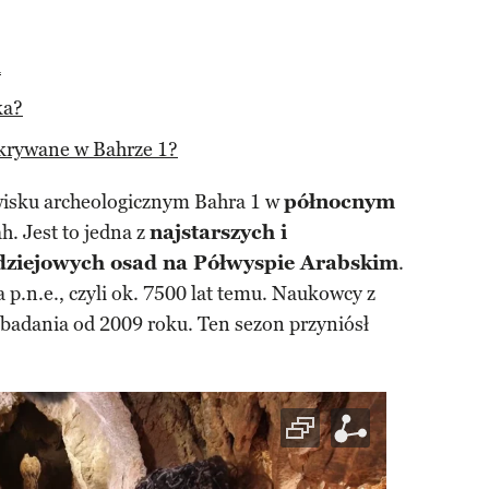
a
ka?
dkrywane w Bahrze 1?
wisku archeologicznym Bahra 1 w
północnym
h. Jest to jedna z
najstarszych i
dziejowych osad na Półwyspie Arabskim
.
a p.n.e., czyli ok. 7500 lat temu. Naukowcy z
adania od 2009 roku. Ten sezon przyniósł