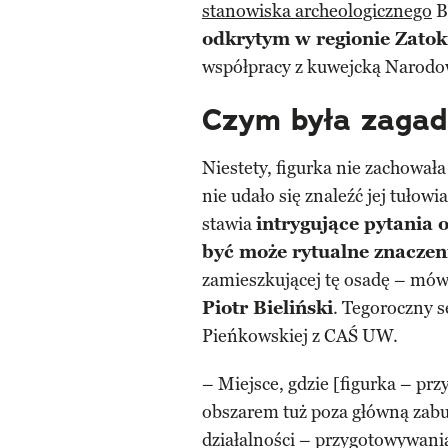
stanowiska archeologicznego
B
odkrytym w regionie Zatoki
współpracy z kuwejcką Narodow
Czym była zagad
Niestety, figurka nie zachował
nie udało się znaleźć jej tułow
stawia
intrygujące pytania o
być może rytualne znaczen
zamieszkującej tę osadę – mówi
Piotr Bieliński
. Tegoroczny s
Pieńkowskiej z CAŚ UW.
– Miejsce, gdzie [figurka – przy
obszarem tuż poza główną zabu
działalności – przygotowywani