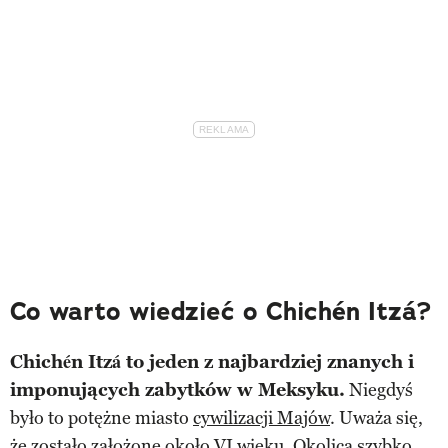
Co warto wiedzieć o Chichén Itzá?
Chichén Itzá to jeden z najbardziej znanych i
imponujących zabytków w Meksyku.
Niegdyś
było to potężne miasto
cywilizacji Majów
. Uważa się,
że zostało założone około VI wieku. Okolica szybko