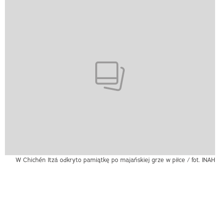
W Chichén Itzá odkryto pamiątkę po majańskiej grze w piłce / fot. INAH