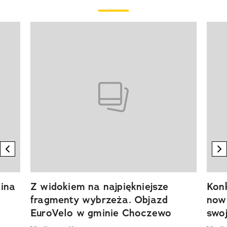
Pokazywanie elementu 1 z 20
previous element
n
ina
Z widokiem na najpiękniejsze
Kon
fragmenty wybrzeża. Objazd
now
EuroVelo w gminie Choczewo
swoj