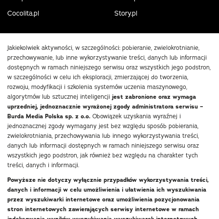
Cocolita.pl
Story.pl
Jakiekolwiek aktywności, w szczególności: pobieranie, zwielokrotnianie,
przechowywanie, lub inne wykorzystywanie treści, danych lub informacji
dostępnych w ramach niniejszego serwisu oraz wszystkich jego podstron,
w szczególności w celu ich eksploracji, zmierzającej do tworzenia,
rozwoju, modyfikacji i szkolenia systemów uczenia maszynowego,
algorytmów lub sztucznej inteligencji
jest zabronione oraz wymaga
uprzedniej, jednoznacznie wyrażonej zgody administratora serwisu –
Burda Media Polska sp. z o.o.
Obowiązek uzyskania wyraźnej i
jednoznacznej zgody wymagany jest bez względu sposób pobierania,
zwielokrotniania, przechowywania lub innego wykorzystywania treści,
danych lub informacji dostępnych w ramach niniejszego serwisu oraz
wszystkich jego podstron, jak również bez względu na charakter tych
treści, danych i informacji.
Powyższe nie dotyczy wyłącznie przypadków wykorzystywania treści,
danych i informacji w celu umożliwienia i ułatwienia ich wyszukiwania
przez wyszukiwarki internetowe oraz umożliwienia pozycjonowania
stron internetowych zawierających serwisy internetowe w ramach
indeksowania wyników wyszukiwania wyszukiwarek internetowych.