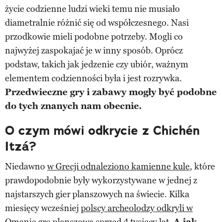
życie codzienne ludzi wieki temu nie musiało
diametralnie różnić się od współczesnego. Nasi
przodkowie mieli podobne potrzeby. Mogli co
najwyżej zaspokajać je w inny sposób. Oprócz
podstaw, takich jak jedzenie czy ubiór, ważnym
elementem codzienności była i jest rozrywka.
Przedwieczne gry i zabawy mogły być podobne
do tych znanych nam obecnie.
O czym mówi odkrycie z Chichén
Itzá?
Niedawno
w Grecji odnaleziono kamienne kule
, które
prawdopodobnie były wykorzystywane w jednej z
najstarszych gier planszowych na świecie. Kilka
miesięcy wcześniej
polscy archeolodzy odkryli w
Omanie grę planszową sprzed 4 tysięcy lat
.
A jak