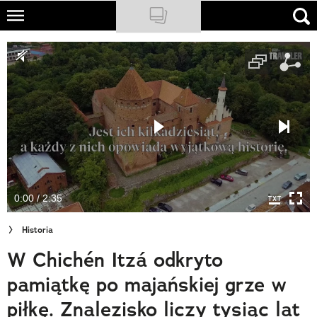
Skip
to
NATIONAL GEOGRAPHIC
main
content
TRAVELER
PODCASTY
Sklep
Newsletter
0:00 / 2:35
Cuda Polski
Historia
Wielki Konkurs Fotograficzny
W Chichén Itzá odkryto
Trendbook Podróżniczy
pamiątkę po majańskiej grze w
Polecane
piłkę. Znalezisko liczy tysiąc lat