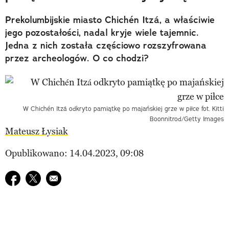
Prekolumbijskie miasto Chichén Itzá, a właściwie
jego pozostałości, nadal kryje wiele tajemnic.
Jedna z nich została częściowo rozszyfrowana
przez archeologów. O co chodzi?
W Chichén Itzá odkryto pamiątkę po majańskiej grze w piłce fot. Kitti
Boonnitrod/Getty Images
Mateusz Łysiak
Opublikowano: 14.04.2023, 09:08
Udostępnij na facebook
Udostępnij na twitter
E-mail do przyjaciela