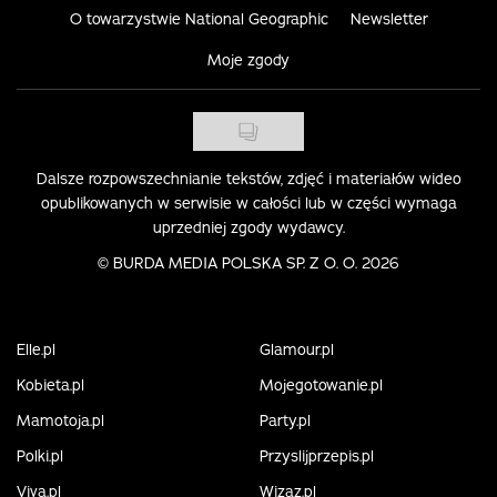
O towarzystwie National Geographic
Newsletter
Moje zgody
Dalsze rozpowszechnianie tekstów, zdjęć i materiałów wideo
opublikowanych w serwisie w całości lub w części wymaga
uprzedniej zgody wydawcy.
©
BURDA MEDIA POLSKA SP. Z O. O. 2026
Elle.pl
Glamour.pl
Kobieta.pl
Mojegotowanie.pl
Mamotoja.pl
Party.pl
Polki.pl
Przyslijprzepis.pl
Viva.pl
Wizaz.pl