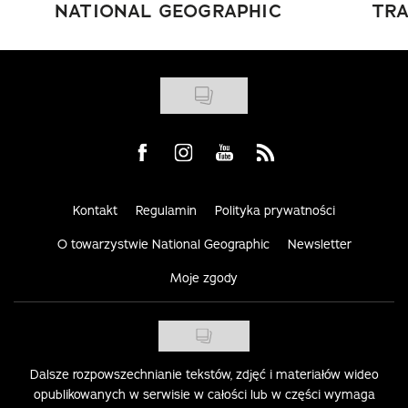
NATIONAL GEOGRAPHIC
TRA
Visit us on Facebook
Visit us on Instagram
Visit us on Youtube
Visit us on Rss
Kontakt
Regulamin
Polityka prywatności
O towarzystwie National Geographic
Newsletter
Moje zgody
Dalsze rozpowszechnianie tekstów, zdjęć i materiałów wideo
opublikowanych w serwisie w całości lub w części wymaga