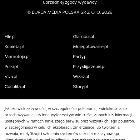
uprzedniej zgody wydawcy.
©
BURDA MEDIA POLSKA SP. Z O. O. 2026
Elle.pl
Glamour.pl
Kobieta.pl
Mojegotowanie.pl
Mamotoja.pl
Party.pl
Polki.pl
Przyslijprzepis.pl
Viva.pl
Wizaz.pl
Cocolita.pl
Story.pl
Jakiekolwiek aktywności, w szczególności: pobieranie, zwielokrotnianie,
przechowywanie, lub inne wykorzystywanie treści, danych lub informacji
dostępnych w ramach niniejszego serwisu oraz wszystkich jego podstron,
w szczególności w celu ich eksploracji, zmierzającej do tworzenia,
rozwoju, modyfikacji i szkolenia systemów uczenia maszynowego,
algorytmów lub sztucznej inteligencji