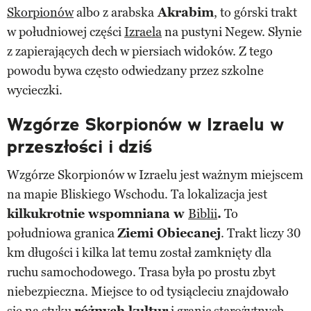
Skorpion
ów
albo z arabska
Akrabim
, to górski trakt
w południowej części
Izraela
na pustyni Negew. Słynie
z zapierających dech w piersiach widoków. Z tego
powodu bywa często odwiedzany przez szkolne
wycieczki.
Wzgórze Skorpionów w Izraelu w
przeszłości i dziś
Wzgórze Skorpionów w Izraelu jest ważnym miejscem
na mapie Bliskiego Wschodu. Ta lokalizacja jest
kilkukrotnie wspomniana w
Biblii
.
To
południowa granica
Ziemi Obiecanej
. Trakt liczy 30
km długości i kilka lat temu został zamknięty dla
ruchu samochodowego. Trasa była po prostu zbyt
niebezpieczna. Miejsce to od tysiącleciu znajdowało
się na styku
różnych kultur
i granic starożytnych