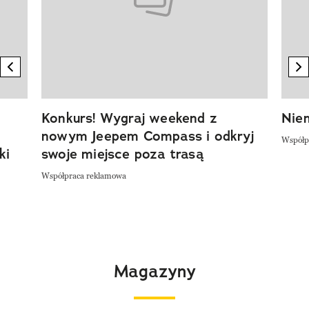
previous element
n
Konkurs! Wygraj weekend z
Niem
nowym Jeepem Compass i odkryj
Współp
ki
swoje miejsce poza trasą
Współpraca reklamowa
Magazyny