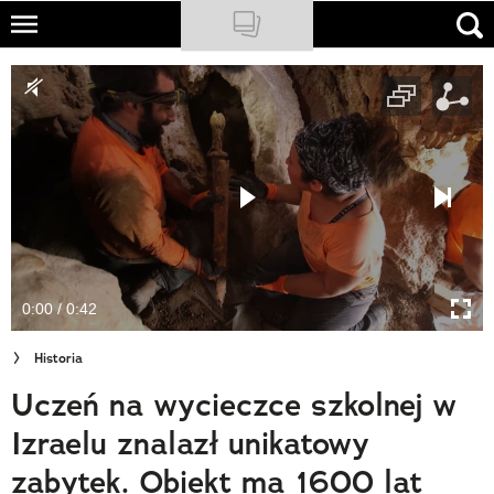
Skip
to
NATIONAL GEOGRAPHIC
main
content
TRAVELER
PODCASTY
Sklep
Newsletter
0:00 / 0:42
Cuda Polski
Historia
Wielki Konkurs Fotograficzny
Uczeń na wycieczce szkolnej w
Trendbook Podróżniczy
Izraelu znalazł unikatowy
Polecane
zabytek. Obiekt ma 1600 lat