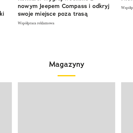
nowym Jeepem Compass i odkryj
Współp
ki
swoje miejsce poza trasą
Współpraca reklamowa
Magazyny
Pokazywanie elementu 1 z 4