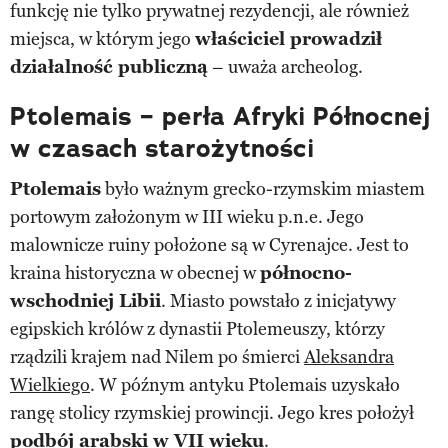
funkcję nie tylko prywatnej rezydencji, ale również
miejsca, w którym jego
właściciel prowadził
działalność publiczną
– uważa archeolog.
Ptolemais – perła Afryki Północnej
w czasach starożytności
Ptolemais
było ważnym grecko-rzymskim miastem
portowym założonym w III wieku p.n.e. Jego
malownicze ruiny położone są w Cyrenajce. Jest to
kraina historyczna w obecnej w
północno-
wschodniej Libii
. Miasto powstało z inicjatywy
egipskich królów z dynastii Ptolemeuszy, którzy
rządzili krajem nad Nilem po śmierci
Aleksandra
Wielkiego
. W późnym antyku Ptolemais uzyskało
rangę stolicy rzymskiej prowincji. Jego kres położył
podbój arabski w VII wieku
.