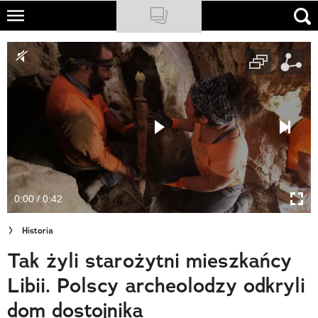
Skip
to
NATIONAL GEOGRAPHIC
main
content
TRAVELER
PODCASTY
Sklep
Newsletter
0:00 / 0:42
Cuda Polski
Historia
Wielki Konkurs Fotograficzny
Tak żyli starożytni mieszkańcy
Trendbook Podróżniczy
Libii. Polscy archeolodzy odkryli
Polecane
dom dostojnika