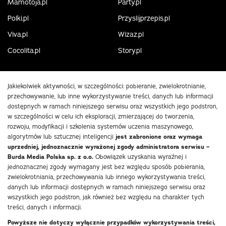
Mamotoja.pl
Party.pl
Polki.pl
Przyslijprzepis.pl
Viva.pl
Wizaz.pl
Cocolita.pl
Story.pl
Jakiekolwiek aktywności, w szczególności: pobieranie, zwielokrotnianie,
przechowywanie, lub inne wykorzystywanie treści, danych lub informacji
dostępnych w ramach niniejszego serwisu oraz wszystkich jego podstron,
w szczególności w celu ich eksploracji, zmierzającej do tworzenia,
rozwoju, modyfikacji i szkolenia systemów uczenia maszynowego,
algorytmów lub sztucznej inteligencji
jest zabronione oraz wymaga
uprzedniej, jednoznacznie wyrażonej zgody administratora serwisu –
Burda Media Polska sp. z o.o.
Obowiązek uzyskania wyraźnej i
jednoznacznej zgody wymagany jest bez względu sposób pobierania,
zwielokrotniania, przechowywania lub innego wykorzystywania treści,
danych lub informacji dostępnych w ramach niniejszego serwisu oraz
wszystkich jego podstron, jak również bez względu na charakter tych
treści, danych i informacji.
Powyższe nie dotyczy wyłącznie przypadków wykorzystywania treści,