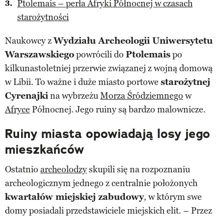
Ptolemais – perła Afryki Północnej w czasach
starożytności
Naukowcy z
Wydziału Archeologii Uniwersytetu
Warszawskiego
powrócili do
Ptolemais
po
kilkunastoletniej przerwie związanej z wojną domową
w Libii. To ważne i duże miasto portowe
starożytnej
Cyrenajki
na wybrzeżu
Morza Śródziemnego
w
Afryce
Północnej. Jego ruiny są bardzo malownicze.
Ruiny miasta opowiadają losy jego
mieszkańców
Ostatnio
archeolodzy
skupili się na rozpoznaniu
archeologicznym jednego z centralnie położonych
kwartałów miejskiej zabudowy
, w którym swe
domy posiadali przedstawiciele miejskich elit. – Przez