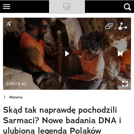
Skip
to
NATIONAL GEOGRAPHIC
main
content
TRAVELER
PODCASTY
Sklep
Newsletter
0:00 / 0:42
Cuda Polski
Historia
Wielki Konkurs Fotograficzny
Skąd tak naprawdę pochodzili
Trendbook Podróżniczy
Sarmaci? Nowe badania DNA i
Polecane
ulubiona legenda Polaków