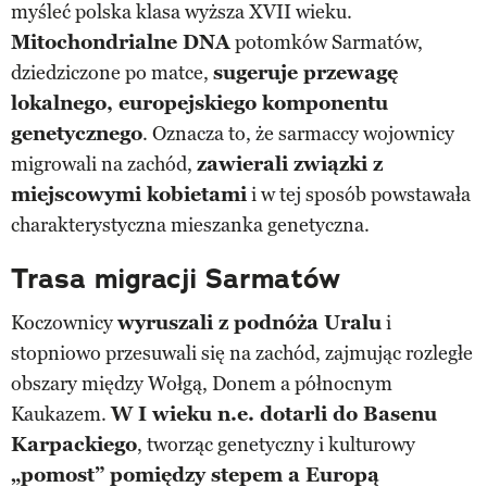
myśleć polska klasa wyższa XVII wieku.
Mitochondrialne DNA
potomków Sarmatów,
dziedziczone po matce,
sugeruje przewagę
lokalnego, europejskiego komponentu
genetycznego
. Oznacza to, że sarmaccy wojownicy
migrowali na zachód,
zawierali związki z
miejscowymi kobietami
i w tej sposób powstawała
charakterystyczna mieszanka genetyczna.
Trasa migracji Sarmatów
Koczownicy
wyruszali z podnóża Uralu
i
stopniowo przesuwali się na zachód, zajmując rozległe
obszary między Wołgą, Donem a północnym
Kaukazem.
W I wieku n.e. dotarli do Basenu
Karpackiego
, tworząc genetyczny i kulturowy
„pomost” pomiędzy stepem a Europą