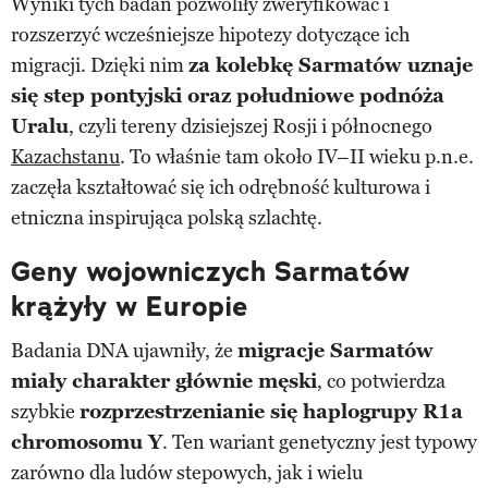
Wyniki tych badań pozwoliły zweryfikować i
rozszerzyć wcześniejsze hipotezy dotyczące ich
migracji. Dzięki nim
za kolebkę Sarmatów uznaje
się step pontyjski oraz południowe podnóża
Uralu
, czyli tereny dzisiejszej Rosji i północnego
Kazachstanu
. To właśnie tam około IV–II wieku p.n.e.
zaczęła kształtować się ich odrębność kulturowa i
etniczna inspirująca polską szlachtę.
Geny wojowniczych Sarmatów
krążyły w Europie
Badania DNA ujawniły, że
migracje Sarmatów
miały charakter głównie męski
, co potwierdza
szybkie
rozprzestrzenianie się haplogrupy R1a
chromosomu Y
. Ten wariant genetyczny jest typowy
zarówno dla ludów stepowych, jak i wielu