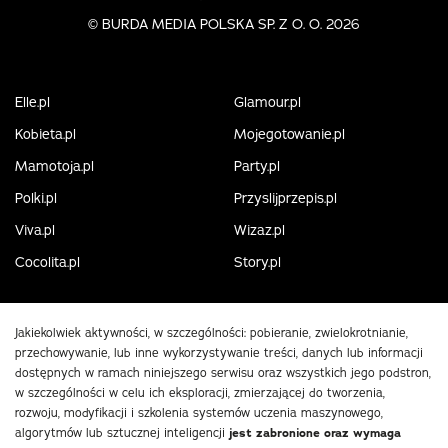
©
BURDA MEDIA POLSKA SP. Z O. O. 2026
Elle.pl
Glamour.pl
Kobieta.pl
Mojegotowanie.pl
Mamotoja.pl
Party.pl
Polki.pl
Przyslijprzepis.pl
Viva.pl
Wizaz.pl
Cocolita.pl
Story.pl
Jakiekolwiek aktywności, w szczególności: pobieranie, zwielokrotnianie,
przechowywanie, lub inne wykorzystywanie treści, danych lub informacji
dostępnych w ramach niniejszego serwisu oraz wszystkich jego podstron,
w szczególności w celu ich eksploracji, zmierzającej do tworzenia,
rozwoju, modyfikacji i szkolenia systemów uczenia maszynowego,
algorytmów lub sztucznej inteligencji
jest zabronione oraz wymaga