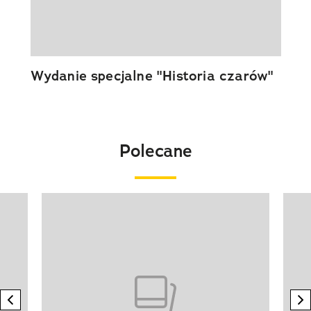
Wydanie specjalne "Historia czarów"
Polecane
Pokazywanie elementu 1 z 20
previous element
n