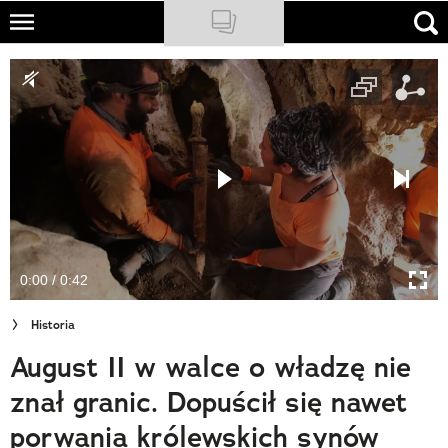
Skip
to
NATIONAL GEOGRAPHIC
main
content
TRAVELER
PODCASTY
Sklep
Newsletter
0:00 / 0:42
Cuda Polski
Historia
Wielki Konkurs Fotograficzny
August II w walce o władzę nie
Trendbook Podróżniczy
znał granic. Dopuścił się nawet
Polecane
porwania królewskich synów