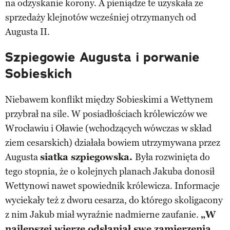
na odzyskanie korony. A pieniądze te uzyskała ze
sprzedaży klejnotów wcześniej otrzymanych od
Augusta II.
Szpiegowie Augusta i porwanie
Sobieskich
Niebawem konflikt między Sobieskimi a Wettynem
przybrał na sile. W posiadłościach królewiczów we
Wrocławiu i Oławie (wchodzących wówczas w skład
ziem cesarskich) działała bowiem utrzymywana przez
Augusta
siatka szpiegowska.
Była rozwinięta do
tego stopnia, że o kolejnych planach Jakuba donosił
Wettynowi nawet spowiednik królewicza. Informacje
wyciekały też z dworu cesarza, do którego skoligacony
z nim Jakub miał wyraźnie nadmierne zaufanie.
„W
najlepszej wierze odsłaniał swe zamierzenia