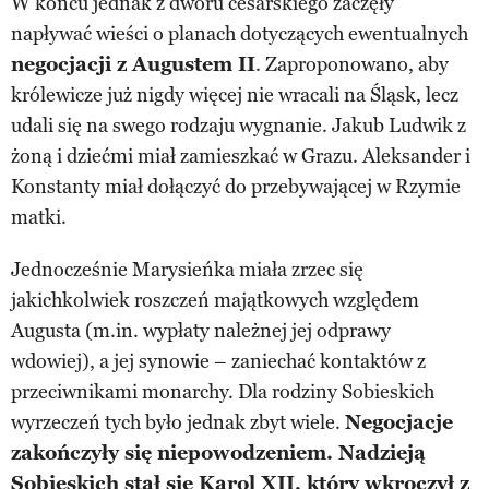
W końcu jednak z dworu cesarskiego zaczęły
napływać wieści o planach dotyczących ewentualnych
negocjacji z Augustem II
. Zaproponowano, aby
królewicze już nigdy więcej nie wracali na Śląsk, lecz
udali się na swego rodzaju wygnanie. Jakub Ludwik z
żoną i dziećmi miał zamieszkać w Grazu. Aleksander i
Konstanty miał dołączyć do przebywającej w Rzymie
matki.
Jednocześnie Marysieńka miała zrzec się
jakichkolwiek roszczeń majątkowych względem
Augusta (m.in. wypłaty należnej jej odprawy
wdowiej), a jej synowie – zaniechać kontaktów z
przeciwnikami monarchy. Dla rodziny Sobieskich
wyrzeczeń tych było jednak zbyt wiele.
Negocjacje
zakończyły się niepowodzeniem. Nadzieją
Sobieskich stał się Karol XII, który wkroczył z