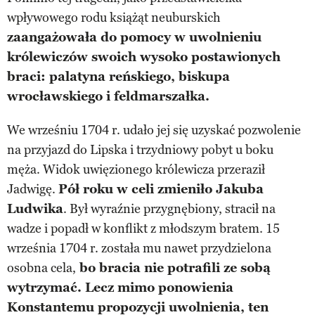
wpływowego rodu książąt neuburskich
zaangażowała do pomocy w uwolnieniu
królewiczów swoich wysoko postawionych
braci: palatyna reńskiego, biskupa
wrocławskiego i feldmarszałka.
We wrześniu 1704 r. udało jej się uzyskać pozwolenie
na przyjazd do Lipska i trzydniowy pobyt u boku
męża. Widok uwięzionego królewicza przeraził
Jadwigę.
Pół roku w celi zmieniło Jakuba
Ludwika
. Był wyraźnie przygnębiony, stracił na
wadze i popadł w konflikt z młodszym bratem. 15
września 1704 r. została mu nawet przydzielona
osobna cela,
bo bracia nie potrafili ze sobą
wytrzymać. Lecz mimo ponowienia
Konstantemu propozycji uwolnienia, ten