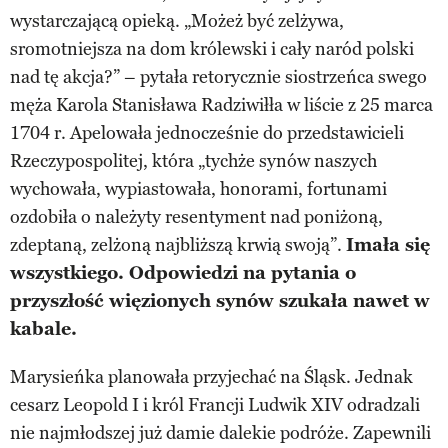
wystarczającą opieką. „Możeż być zelżywa,
sromotniejsza na dom królewski i cały naród polski
nad tę akcja?” – pytała retorycznie siostrzeńca swego
męża Karola Stanisława Radziwiłła w liście z 25 marca
1704 r. Apelowała jednocześnie do przedstawicieli
Rzeczypospolitej, która „tychże synów naszych
wychowała, wypiastowała, honorami, fortunami
ozdobiła o należyty resentyment nad poniżoną,
zdeptaną, zelżoną najbliższą krwią swoją”.
Imała się
wszystkiego. Odpowiedzi na pytania o
przyszłość więzionych synów szukała nawet w
kabale.
Marysieńka planowała przyjechać na Śląsk. Jednak
cesarz Leopold I i król Francji Ludwik XIV odradzali
nie najmłodszej już damie dalekie podróże. Zapewnili