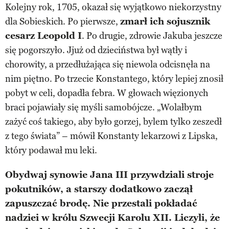
Kolejny rok, 1705, okazał się wyjątkowo niekorzystny
dla Sobieskich. Po pierwsze,
zmarł ich sojusznik
cesarz Leopold I
. Po drugie, zdrowie Jakuba jeszcze
się pogorszyło. Jjuż od dzieciństwa był wątły i
chorowity, a przedłużająca się niewola odcisnęła na
nim piętno. Po trzecie Konstantego, który lepiej znosił
pobyt w celi, dopadła febra. W głowach więzionych
braci pojawiały się myśli samobójcze. „Wolałbym
zażyć coś takiego, aby było gorzej, bylem tylko zeszedł
z tego świata” – mówił Konstanty lekarzowi z Lipska,
który podawał mu leki.
Obydwaj synowie Jana III przywdziali stroje
pokutników, a starszy dodatkowo zaczął
zapuszczać brodę. Nie przestali pokładać
nadziei w królu Szwecji Karolu XII. Liczyli, że