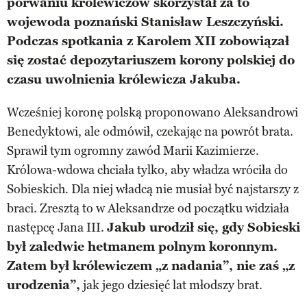
porwaniu królewiczów skorzystał za to
wojewoda poznański Stanisław Leszczyński.
Podczas spotkania z Karolem XII zobowiązał
się zostać depozytariuszem korony polskiej do
czasu uwolnienia królewicza Jakuba.
Wcześniej koronę polską proponowano Aleksandrowi
Benedyktowi, ale odmówił, czekając na powrót brata.
Sprawił tym ogromny zawód Marii Kazimierze.
Królowa-wdowa chciała tylko, aby władza wróciła do
Sobieskich. Dla niej władcą nie musiał być najstarszy z
braci. Zresztą to w Aleksandrze od początku widziała
następcę Jana III.
Jakub urodził się, gdy Sobieski
był zaledwie hetmanem polnym koronnym.
Zatem był królewiczem „z nadania”, nie zaś „z
urodzenia”,
jak jego dziesięć lat młodszy brat.