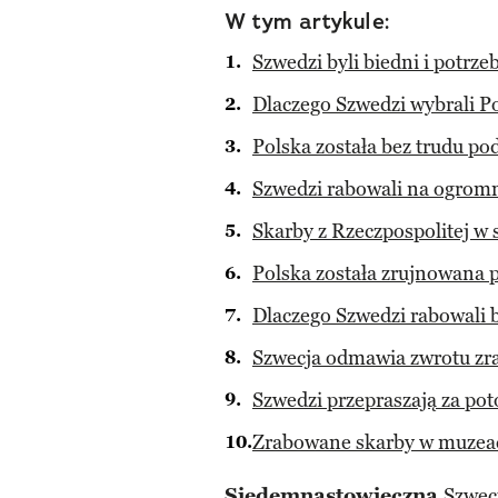
W tym artykule:
Szwedzi byli biedni i potrz
Dlaczego Szwedzi wybrali Po
Polska została bez trudu po
Szwedzi rabowali na ogromn
Skarby z Rzeczpospolitej w
Polska została zrujnowana
Dlaczego Szwedzi rabowali b
Szwecja odmawia zwrotu z
Szwedzi przepraszają za pot
Zrabowane skarby w muzea
Siedemnastowieczna
Szwec