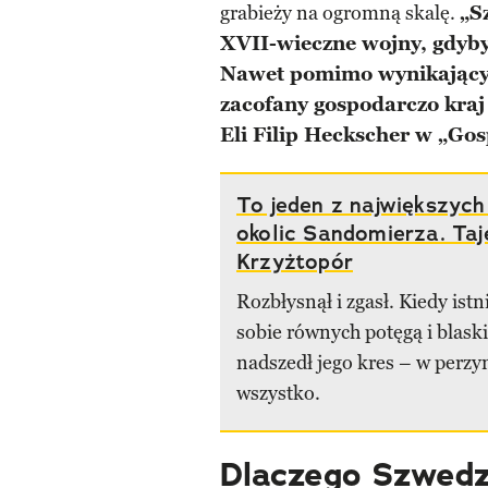
grabieży na ogromną skalę.
„S
XVII-wieczne wojny, gdyby j
Nawet pomimo wynikających
zacofany gospodarczo kraj 
Eli Filip Heckscher w „Gos
To jeden z największyc
okolic Sandomierza. Ta
Krzyżtopór
Rozbłysnął i zgasł. Kiedy istni
sobie równych potęgą i blask
nadszedł jego kres – w perzyn
wszystko.
Dlaczego Szwedzi