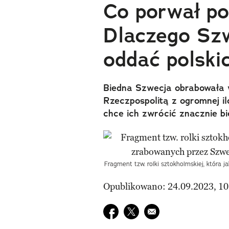
Co porwał pot
Dlaczego Szw
oddać polski
Biedna Szwecja obrabowała 
Rzeczpospolitą z ogromnej il
chce ich zwrócić znacznie bie
Fragment tzw. rolki sztokholmskiej, która 
Opublikowano: 24.09.2023, 10
Udostępnij na facebook
Udostępnij na twitter
E-mail do przyjaciela