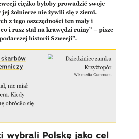
zwecji ciężko byłoby prowadzić swoje
ej żołnierze nie żywili się z ziemi.
 z tego oszczędności ten mały i
co i rusz stał na krawędzi ruiny” – pisze
podarczej historii Szwecji”.
h skarbów
jemniczy
Wikimedia Commons
ał, nie miał
iem. Kiedy
ę obróciło się
 wybrali Polskę jako cel