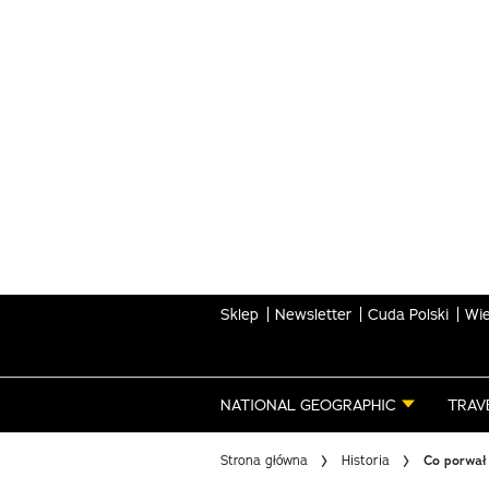
Skip
to
main
content
Sklep
Newsletter
Cuda Polski
Wie
NATIONAL GEOGRAPHIC
TRAV
Strona główna
Historia
Co porwał 