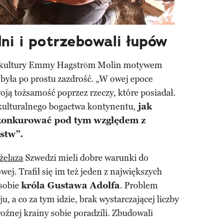
dni i potrzebowali łupów
ki kultury Emmy Hagström Molin motywem
yła po prostu zazdrość. „W owej epoce
oją tożsamość poprzez rzeczy, które posiadał.
kulturalnego bogactwa kontynentu,
jak
 konkurować pod tym względem z
stw”.
żelaza
Szwedzi mieli dobre warunki do
wej. Trafił się im też jeden z największych
osobie
króla Gustawa Adolfa
. Problem
u, a co za tym idzie, brak wystarczającej liczby
roźnej krainy sobie poradzili. Zbudowali