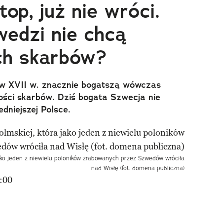
op, już nie wróci.
edzi nie chcą
ch skarbów?
w XVII w. znacznie bogatszą wówczas
ości skarbów. Dziś bogata Szwecja nie
dniejszej Polsce.
jako jeden z niewielu poloników zrabowanych przez Szwedów wróciła
nad Wisłę (fot. domena publiczna)
:00