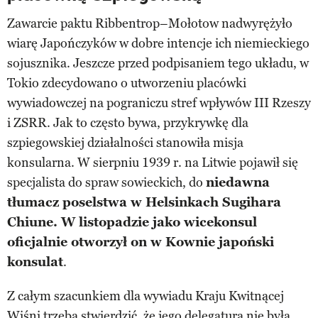
Zawarcie paktu Ribbentrop–Mołotow nadwyrężyło
wiarę Japończyków w dobre intencje ich niemieckiego
sojusznika. Jeszcze przed podpisaniem tego układu, w
Tokio zdecydowano o utworzeniu placówki
wywiadowczej na pograniczu stref wpływów III Rzeszy
i ZSRR. Jak to często bywa, przykrywkę dla
szpiegowskiej działalności stanowiła misja
konsularna. W sierpniu 1939 r. na Litwie pojawił się
specjalista do spraw sowieckich, do
niedawna
tłumacz poselstwa w Helsinkach Sugihara
Chiune. W listopadzie jako wicekonsul
oficjalnie otworzył on w Kownie japoński
konsulat
.
Z całym szacunkiem dla wywiadu Kraju Kwitnącej
Wiśni trzeba stwierdzić, że jego delegatura nie była