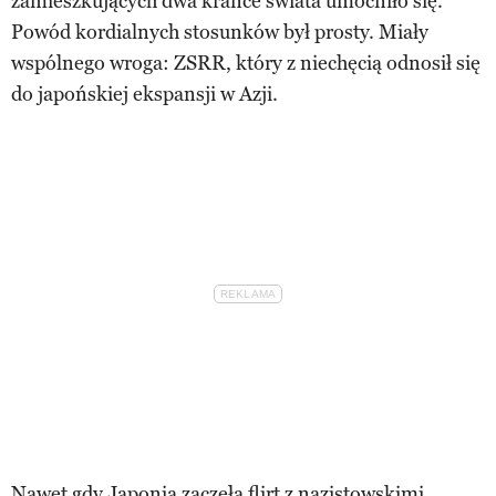
zamieszkujących dwa krańce świata umocniło się.
Powód kordialnych stosunków był prosty. Miały
wspólnego wroga: ZSRR, który z niechęcią odnosił się
do japońskiej ekspansji w Azji.
Nawet gdy Japonia zaczęła flirt z nazistowskimi