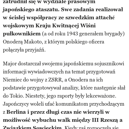
zatrudnił się w wydziale prasowym
japońskiego ataszatu. Swe zadania realizował
w ścisłej współpracy ze szwedzkim attaché
wojskowym Kraju Kwitnącej Wiśni
pułkownikiem
(a od roku 1943 generałem brygady)
Onoderą Makoto, z którym polskiego oficera
połączyła przyjaźń.
Major dostarczał swojemu japońskiemu sojusznikowi
informacji wywiadowczych na temat przygotowań
Niemiec do wojny z ZSRR, a Onodera na ich
podstawie przygotowywał analizy, które następnie słał
do Tokio. Niestety, jego raporty były lekceważone.
Japończycy woleli ufać komunikatom przychodzącym
z
Berlina i przez długi czas nie wierzyli w
możliwość wybuchu walk między III Rzeszą a
Związkiem Sowieckim.
Kiedy zaś rozpoczęła się