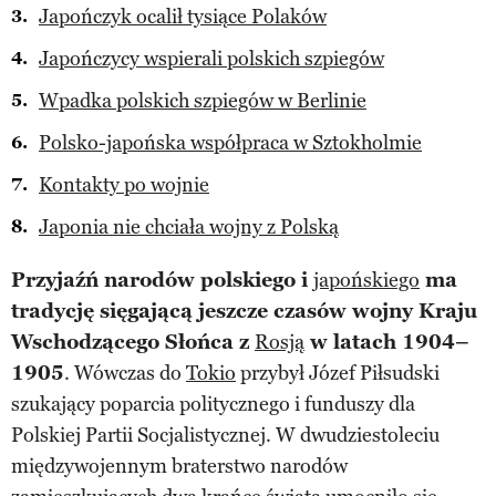
Japończyk ocalił tysiące Polaków
Japończycy wspierali polskich szpiegów
Wpadka polskich szpiegów w Berlinie
Polsko-japońska współpraca w Sztokholmie
Kontakty po wojnie
Japonia nie chciała wojny z Polską
Przyjaźń narodów polskiego i
japońskiego
ma
tradycję sięgającą jeszcze czasów wojny Kraju
Wschodzącego Słońca z
Rosją
w latach 1904–
1905
. Wówczas do
Tokio
przybył Józef Piłsudski
szukający poparcia politycznego i funduszy dla
Polskiej Partii Socjalistycznej. W dwudziestoleciu
międzywojennym braterstwo narodów