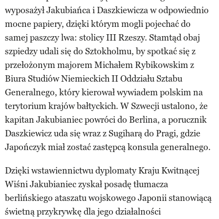
wyposażył Jakubiańca i Daszkiewicza w odpowiednio
mocne papiery, dzięki którym mogli pojechać do
samej paszczy lwa: stolicy III Rzeszy. Stamtąd obaj
szpiedzy udali się do Sztokholmu, by spotkać się z
przełożonym majorem Michałem Rybikowskim z
Biura Studiów Niemieckich II Oddziału Sztabu
Generalnego, który kierował wywiadem polskim na
terytorium krajów bałtyckich. W Szwecji ustalono, że
kapitan Jakubianiec powróci do Berlina, a porucznik
Daszkiewicz uda się wraz z Sugiharą do Pragi, gdzie
Japończyk miał zostać zastępcą konsula generalnego.
Dzięki wstawiennictwu dyplomaty Kraju Kwitnącej
Wiśni Jakubianiec zyskał posadę tłumacza
berlińskiego ataszatu wojskowego Japonii stanowiącą
świetną przykrywkę dla jego działalności