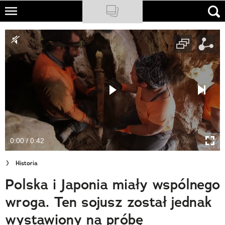
Skip
to
NATIONAL GEOGRAPHIC
main
content
TRAVELER
PODCASTY
Sklep
Newsletter
0:00 / 0:42
Cuda Polski
Historia
Wielki Konkurs Fotograficzny
Polska i Japonia miały wspólnego
Trendbook Podróżniczy
wroga. Ten sojusz został jednak
Polecane
wystawiony na próbę