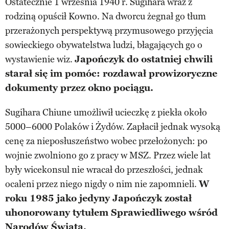
Ostatecznie 1 września 1940 r. Sugihara wraz z
rodziną opuścił Kowno. Na dworcu żegnał go tłum
przerażonych perspektywą przymusowego przyjęcia
sowieckiego obywatelstwa ludzi, błagających go o
wystawienie wiz.
Japończyk do ostatniej chwili
starał się im pomóc: rozdawał prowizoryczne
dokumenty przez okno pociągu.
Sugihara Chiune umożliwił ucieczkę z piekła około
5000–6000 Polaków i Żydów. Zapłacił jednak wysoką
cenę za nieposłuszeństwo wobec przełożonych: po
wojnie zwolniono go z pracy w MSZ. Przez wiele lat
były wicekonsul nie wracał do przeszłości, jednak
ocaleni przez niego nigdy o nim nie zapomnieli.
W
roku 1985 jako jedyny Japończyk został
uhonorowany tytułem Sprawiedliwego wśród
Narodów Świata.