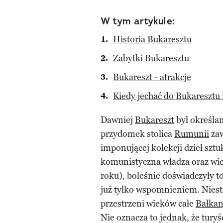
W tym artykule:
Historia Bukaresztu
Zabytki Bukaresztu
Bukareszt - atrakcje
Kiedy jechać do Bukaresztu i
Dawniej
Bukareszt
był określa
przydomek stolica
Rumunii
zaw
imponującej kolekcji dzieł sztu
komunistyczna władza oraz wiel
roku), boleśnie doświadczyły t
już tylko wspomnieniem. Niest
przestrzeni wieków całe
Bałka
Nie oznacza to jednak, że turyś