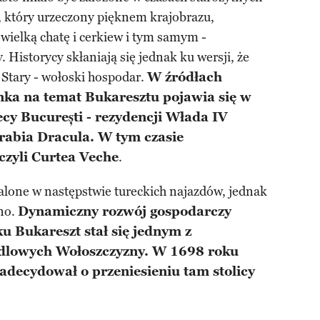
, który urzeczony pięknem krajobrazu,
ielką chatę i cerkiew i tym samym -
Historycy skłaniają się jednak ku wersji, że
 Stary - wołoski hospodar.
W źródłach
ka na temat Bukaresztu pojawia się w
tecy București - rezydencji Włada IV
rabia Dracula. W tym czasie
zyli Curtea Veche
.
alone w następstwie tureckich najazdów, jednak
no.
Dynamiczny rozwój gospodarczy
ku Bukareszt stał się jednym z
dlowych Wołoszczyzny. W 1698 roku
decydował o przeniesieniu tam stolicy