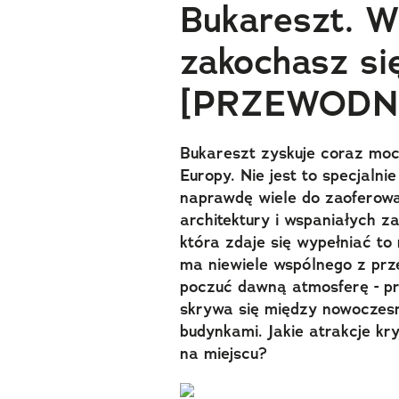
Bukareszt. W
zakochasz si
[PRZEWODN
Bukareszt zyskuje coraz moc
Europy. Nie jest to specjalni
naprawdę wiele do zaoferowan
architektury i wspaniałych z
która zdaje się wypełniać t
ma niewiele wspólnego z pr
poczuć dawną atmosferę - pr
skrywa się między nowoczesn
budynkami. Jakie atrakcje kr
na miejscu?