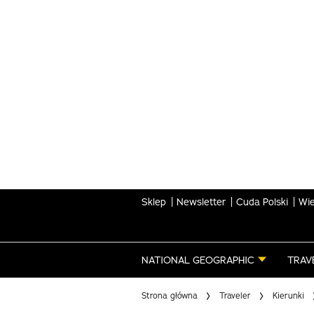
Skip
to
main
content
Sklep
Newsletter
Cuda Polski
Wie
NATIONAL GEOGRAPHIC
TRAV
Strona główna
Traveler
Kierunki