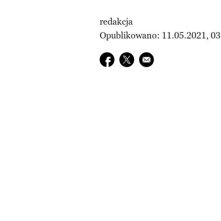
redakcja
Opublikowano: 11.05.2021, 03
Udostępnij na facebook
Udostępnij na twitter
E-mail do przyjaciela