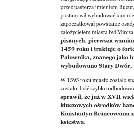
przez pasterza imieniem Bucur
postanowił wybudować tam niew
zapoczątkował powstanie osady. 
założycielem miasta był Mircza
pisanych, pierwsza wzmian
1459 roku i traktuje o for
Palownika, znanego jako h
wybudowano Stary Dwór, c
W 1595 roku miasto zostało sp
zostało dość szybko odbudowa
sprawił, że już w XVII wie
kluczowych ośrodków han
Konstantyn Brâncoveanu za
księstwa
.