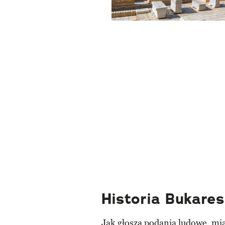
Historia Bukares
Jak głoszą podania ludowe, mia