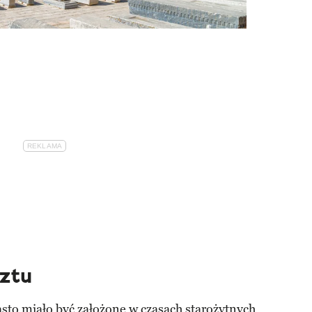
ztu
sto miało być założone w czasach starożytnych