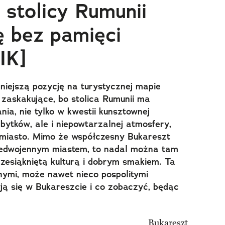
 stolicy Rumunii
ę bez pamięci
IK]
niejszą pozycję na turystycznej mapie
e zaskakujące, bo stolica Rumunii ma
ia, nie tylko w kwestii kunsztownej
abytków, ale i niepowtarzalnej atmosfery,
o miasto. Mimo że współczesny Bukareszt
zedwojennym miastem, to nadal można tam
zesiąkniętą kulturą i dobrym smakiem. Ta
ymi, może nawet nieco pospolitymi
yją się w Bukareszcie i co zobaczyć, będąc