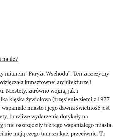
 na ile?
ny mianem "Paryża Wschodu". Ten zaszczytny
dzięczała kunsztownej architekturze i
ki. Niestety, zarówno wojna, jak i
ka klęska żywiołowa (trzęsienie ziemi z 1977
o wspaniałe miasto i jego dawna świetność jest
ety, burzliwe wydarzenia dotykały na
ny
i nie oszczędziły też tego wspaniałego miasta.
ci nie mają czego tam szukać, przeciwnie. To