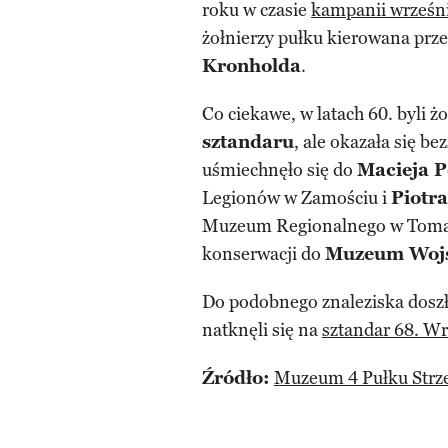
roku w czasie
kampanii wrześn
żołnierzy pułku kierowana prze
Kronholda
.
Co ciekawe, w latach 60. byli ż
sztandaru
, ale okazała się b
uśmiechnęło się do
Macieja P
Legionów w Zamościu i
Piotr
Muzeum Regionalnego w Tomas
konserwacji do
Muzeum Wojs
Do podobnego znaleziska dosz
natknęli się na
sztandar 68. Wr
Źródło:
Muzeum 4 Pułku Strze