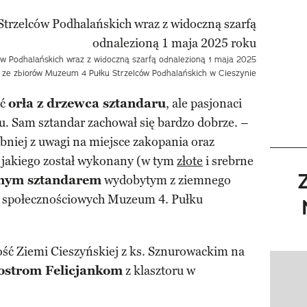
ów Podhalańskich wraz z widoczną szarfą odnalezioną 1 maja 2025
. ze zbiorów Muzeum 4 Pułku Strzelców Podhalańskich w Cieszynie
yć
orła z drzewca sztandaru
, ale pasjonaci
żu. Sam sztandar zachował się bardzo dobrze. –
bniej z uwagi na miejsce zakopania oraz
 jakiego został wykonany (w tym
złote
i srebrne
anym sztandarem
wydobytym z ziemnego
 społecznościowych Muzeum 4. Pułku
ść Ziemi Cieszyńskiej z ks. Sznurowackim na
iostrom Felicjankom
z klasztoru w
Pokazy