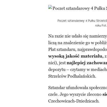
Poczet sztandarowy 4 Pułku Strzelc
roku
Fot
Na razie nie udało się namierz
liczą na znalezienie go w pobli
Płat sztandaru, najprawdopodo
wysoką jakość materiału,
z
nici), jest
najlepiej zachow
depozytu – czytamy w mediach
Strzelców Podhalańskich.
Sztandar ufundowała społeczno
czele. Jego wyszycie zlecono
s
Czechowicach-Dziedzicach.