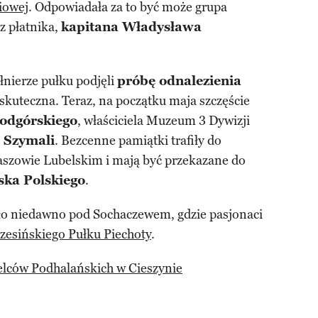
iowej
. Odpowiadała za to być może grupa
z płatnika,
kapitana Władysława
ołnierze pułku podjęli
próbę odnalezienia
ezskuteczna. Teraz, na początku maja szczęście
odgórskiego
, właściciela Muzeum 3 Dywizji
a Szymali
. Bezcenne pamiątki trafiły do
zowie Lubelskim i mają być przekazane do
ka Polskiego
.
ło niedawno pod Sochaczewem, gdzie pasjonaci
zesińskiego Pułku Piechoty
.
lców Podhalańskich w Cieszynie