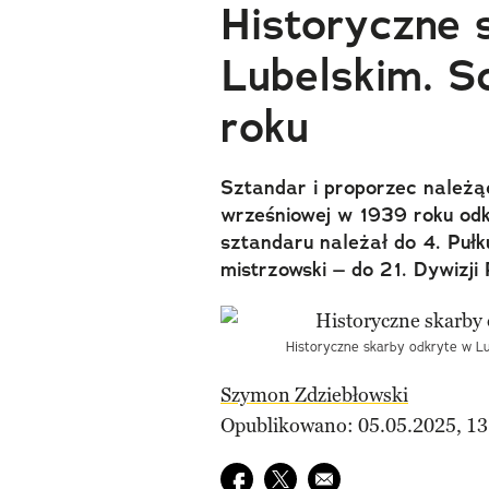
Historyczne 
Lubelskim. 
roku
Sztandar i proporzec należ
wrześniowej w 1939 roku od
sztandaru należał do 4. Puł
mistrzowski – do 21. Dywizji 
Historyczne skarby odkryte w L
Szymon Zdziebłowski
Opublikowano: 05.05.2025, 13
Udostępnij na facebook
Udostępnij na twitter
E-mail do przyjaciela