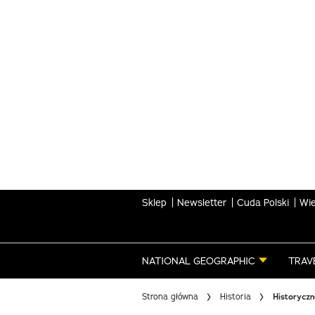
Skip
to
main
content
Sklep
Newsletter
Cuda Polski
Wie
NATIONAL GEOGRAPHIC
TRAV
Strona główna
Historia
Historycz