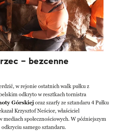
orzec – bezcenne
erdzić, w rejonie ostatnich walk pułku z
lskim odkryto w resztkach tornistra
hoty Górskiej
oraz szarfy ze sztandaru 4 Pułku
kazał Krzysztof Neścior, właściciel
w mediach społecznościowych. W późniejszym
 odkryciu samego sztandaru.