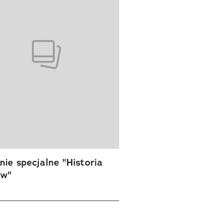
ie specjalne "Historia
ów"