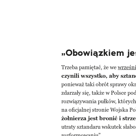
„Obowiązkiem je
Trzeba pamiętać, że we
wrześn
czynili wszystko, aby sztan
ponieważ taki obrót sprawy o
zdarzały się, także w Polsce p
rozwiązywania pułków, których 
na oficjalnej stronie Wojska P
żołnierza jest bronić i str
utraty sztandaru wskutek słab
rozformowaniu”.