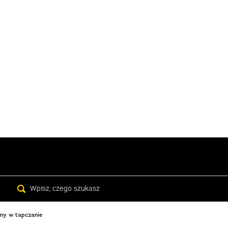
Search
any w tapczanie