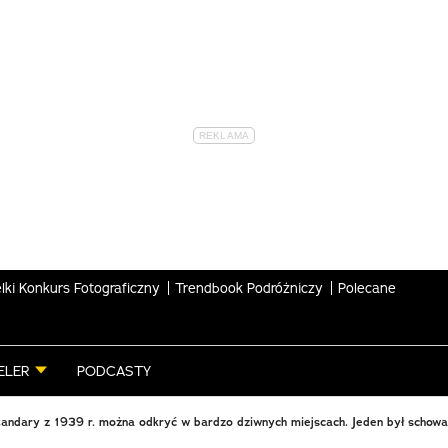
lki Konkurs Fotograficzny
Trendbook Podróżniczy
Polecane
ELER
PODCASTY
tandary z 1939 r. można odkryć w bardzo dziwnych miejscach. Jeden był schow