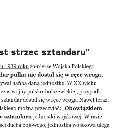
st strzec sztandaru”
iu 1939 roku
żołnierze Wojska Polskiego
dar pułku nie dostał się w ręce wroga,
krywał hańbą daną jednostkę. W XX wieku
odczas wojny polsko-bolszewickiej, przypadki
sztandar dostał się w ręce wroga. Nawet teraz,
olskiego można przeczytać: „
Obowiązkiem
zec sztandaru
jednostki wojskowej. W razie
ości ducha bojowego, jednostka wojskowa ulega