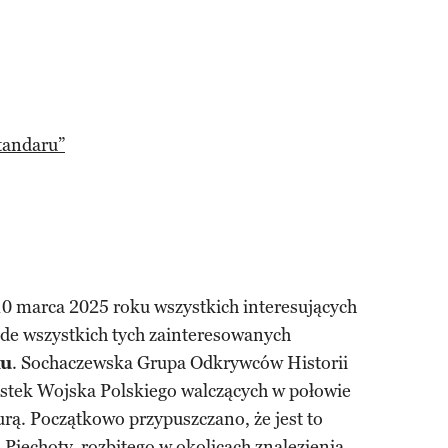
tandaru”
0 marca 2025 roku wszystkich interesujących
zede wszystkich tych zainteresowanych
ku
. Sochaczewska Grupa Odkrywców Historii
ostek Wojska Polskiego walczących w połowie
rą. Początkowo przypuszczano, że jest to
 Piechoty, rozbitego w okolicach znalezienia