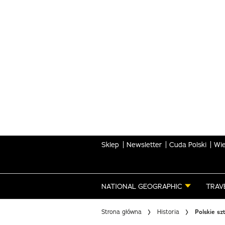
Skip
to
main
content
Sklep
Newsletter
Cuda Polski
Wie
NATIONAL GEOGRAPHIC
TRAV
Strona główna
Historia
Polskie sz