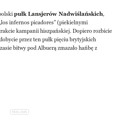
polski
pułk Lansjerów Nadwiślańskich
,
los infernos picadores” (piekielnymi
 trakcie kampanii hiszpańskiej. Dopiero rozbicie
zdobycie przez ten pułk pięciu brytyjskich
asie bitwy pod Albuerą zmazało hańbę z