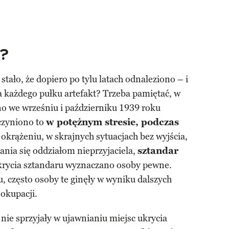
e?
stało, że dopiero po tylu latach odnaleziono – i
a każdego pułku artefakt? Trzeba pamiętać, w
no we wrześniu i październiku 1939 roku
czyniono to
w potężnym stresie, podczas
 okrążeniu, w skrajnych sytuacjach bez wyjścia,
dania się oddziałom nieprzyjaciela,
sztandar
krycia sztandaru wyznaczano osoby pewne.
 często osoby te ginęły w wyniku dalszych
okupacji.
 nie sprzyjały w ujawnianiu miejsc ukrycia