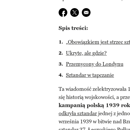
Udostępnij na facebook
Udostępnij na twitter
E-mail do przyjaciela
Spis treści:
„Obowiązkiem jest strzec sz
Ukryte, ale gdzie?
Przemycony do Londynu
Sztandar w tapczanie
Ta wiadomość zelektryzowała 1
się historią wojskowości, a pr
kampanią polską 1939 ro
odkryła sztandar
jednej z jedn
września 1939 w bitwie nad Bzu
sztandar 37. Łęczyckiego Pułku