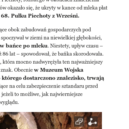
w okazało się, że ukryty w kance od mleka płat
 68. Pułku Piechoty z Wrześni.
 łące obok zabudowań gospodarczych pod
spoczywał w ziemi na niewielkiej głębokości,
 w bańce po mleku
. Niestety, upływ czasu –
ż 86 lat – spowodował, że bańka skorodowała.
a, która mocno nadwyrężyła ten najważniejszy
j znak. Obecnie
w Muzeum Wojska
 którego dostarczono znalezisko, trwają
jące na celu zabezpieczenie sztandaru przed
jeżeli to możliwe, jak najwierniejsze
wyglądu.