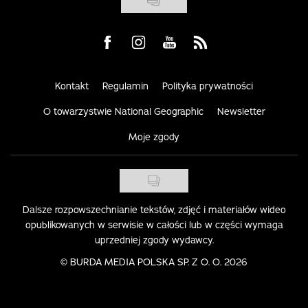
Visit us on Facebook
Visit us on Instagram
Visit us on Youtube
Visit us on Rss
Kontakt
Regulamin
Polityka prywatności
O towarzystwie National Geographic
Newsletter
Moje zgody
Dalsze rozpowszechnianie tekstów, zdjęć i materiałów wideo
opublikowanych w serwisie w całości lub w części wymaga
uprzedniej zgody wydawcy.
©
BURDA MEDIA POLSKA SP. Z O. O. 2026