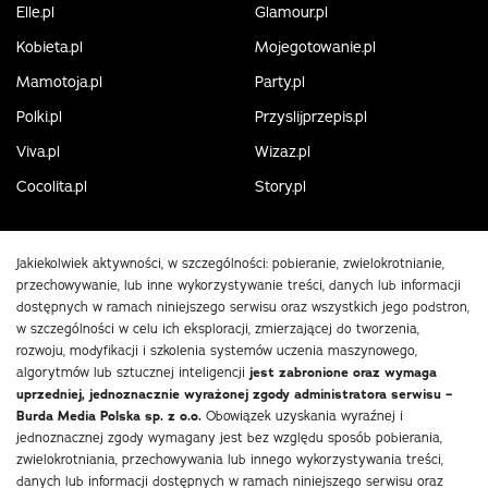
Elle.pl
Glamour.pl
Kobieta.pl
Mojegotowanie.pl
Mamotoja.pl
Party.pl
Polki.pl
Przyslijprzepis.pl
Viva.pl
Wizaz.pl
Cocolita.pl
Story.pl
Jakiekolwiek aktywności, w szczególności: pobieranie, zwielokrotnianie,
przechowywanie, lub inne wykorzystywanie treści, danych lub informacji
dostępnych w ramach niniejszego serwisu oraz wszystkich jego podstron,
w szczególności w celu ich eksploracji, zmierzającej do tworzenia,
rozwoju, modyfikacji i szkolenia systemów uczenia maszynowego,
algorytmów lub sztucznej inteligencji
jest zabronione oraz wymaga
uprzedniej, jednoznacznie wyrażonej zgody administratora serwisu –
Burda Media Polska sp. z o.o.
Obowiązek uzyskania wyraźnej i
jednoznacznej zgody wymagany jest bez względu sposób pobierania,
zwielokrotniania, przechowywania lub innego wykorzystywania treści,
danych lub informacji dostępnych w ramach niniejszego serwisu oraz