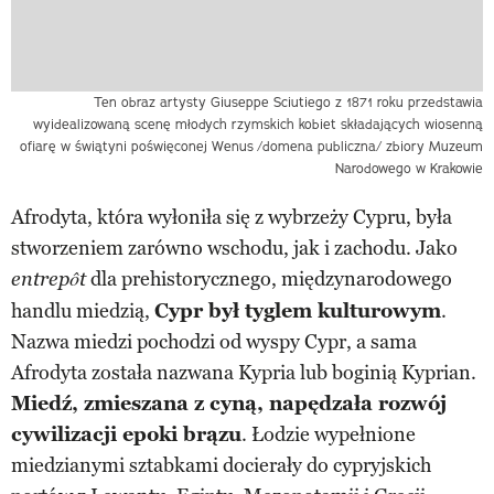
Ten obraz artysty Giuseppe Sciutiego z 1871 roku przedstawia
wyidealizowaną scenę młodych rzymskich kobiet składających wiosenną
ofiarę w świątyni poświęconej Wenus
/domena publiczna/ zbiory Muzeum
Narodowego w Krakowie
Afrodyta, która wyłoniła się z wybrzeży Cypru, była
stworzeniem zarówno wschodu, jak i zachodu. Jako
dla prehistorycznego, międzynarodowego
entrepôt
handlu miedzią,
Cypr był tyglem kulturowym
.
Nazwa miedzi pochodzi od wyspy Cypr, a sama
Afrodyta została nazwana Kypria lub boginią Kyprian.
Miedź, zmieszana z cyną, napędzała rozwój
cywilizacji epoki brązu
. Łodzie wypełnione
miedzianymi sztabkami docierały do cypryjskich