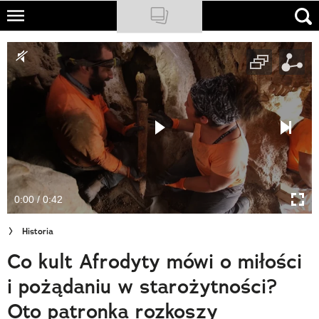
Skip
to
NATIONAL GEOGRAPHIC
main
content
TRAVELER
PODCASTY
Sklep
Newsletter
0:00 / 0:42
Cuda Polski
Historia
Wielki Konkurs Fotograficzny
Co kult Afrodyty mówi o miłości
Trendbook Podróżniczy
i pożądaniu w starożytności?
Polecane
Oto patronka rozkoszy