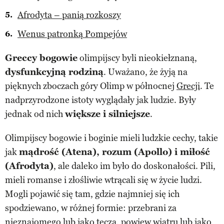
Afrodyta – panią rozkoszy
Wenus patronką Pompejów
Greccy bogowie
olimpijscy byli nieokiełznaną,
dysfunkcyjną rodziną
. Uważano, że żyją na
pięknych zboczach góry Olimp w północnej
Grecji
. Te
nadprzyrodzone istoty wyglądały jak ludzie. Były
jednak od nich
większe i silniejsze
.
Olimpijscy bogowie i boginie mieli ludzkie cechy, takie
jak
mądrość (Atena), rozum (Apollo) i miłość
(Afrodyta)
, ale daleko im było do doskonałości. Pili,
mieli romanse i złośliwie wtrącali się w życie ludzi.
Mogli pojawić się tam, gdzie najmniej się ich
spodziewano, w różnej formie: przebrani za
nieznajomego lub jako tęcza, powiew wiatru lub jako