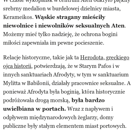
srebrny medalion w burdelowej dzielnicy miasta,
Kerameikos.
Wąskie stragany mieściły
niewolnice i niewolników seksualnych Aten
.
Możemy mieć tylko nadzieję, że ochrona bogini
miłości zapewniała im pewne pocieszenie.
Relacje historyczne, takie jak ta
Herodota, greckiego
ojca historii
, potwierdzają, że w Starym Pafos i w
innych sanktuariach Afrodyty, w tym w sanktuarium
Mylitta w Babilonii, działały pracownice seksualne. A
ponieważ Afrodyta była boginią, która historycznie
podróżowała drogą morską,
była bardzo
uwielbiana w portach.
Wraz z napływem i
odpływem międzynarodowych żeglarzy, domy
publiczne były stałym elementem miast portowych.