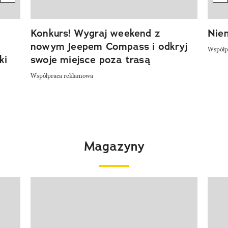
Konkurs! Wygraj weekend z
Niem
nowym Jeepem Compass i odkryj
Współp
ki
swoje miejsce poza trasą
Współpraca reklamowa
Magazyny
Pokazywanie elementu 1 z 4