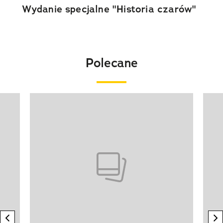
Wydanie specjalne "Historia czarów"
Polecane
Pokazywanie elementu 1 z 20
previous element
n