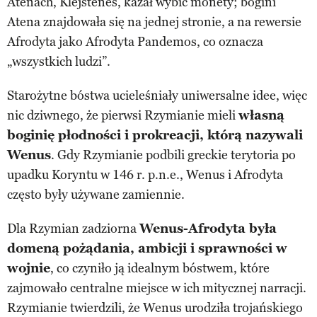
Atenach, Klejstenes, kazał wybić monety; bogini
Atena znajdowała się na jednej stronie, a na rewersie
Afrodyta jako Afrodyta Pandemos, co oznacza
„wszystkich ludzi”.
Starożytne bóstwa ucieleśniały uniwersalne idee, więc
nic dziwnego, że pierwsi Rzymianie mieli
własną
boginię płodności i prokreacji, którą nazywali
Wenus
. Gdy Rzymianie podbili greckie terytoria po
upadku Koryntu w 146 r. p.n.e., Wenus i Afrodyta
często były używane zamiennie.
Dla Rzymian zadziorna
Wenus-Afrodyta była
domeną pożądania, ambicji i sprawności w
wojnie
, co czyniło ją idealnym bóstwem, które
zajmowało centralne miejsce w ich mitycznej narracji.
Rzymianie twierdzili, że Wenus urodziła trojańskiego