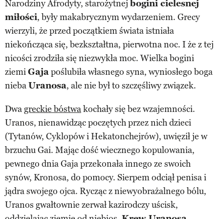
Narodziny Afrodyty, starożytnej
bogini cielesnej
miłości
, były makabrycznym wydarzeniem. Grecy
wierzyli, że przed początkiem świata istniała
niekończąca się, bezkształtna, pierwotna noc. I że z tej
nicości zrodziła się niezwykła moc. Wielka bogini
ziemi
Gaja
poślubiła własnego syna, wyniosłego boga
nieba
Uranosa
, ale nie był to szczęśliwy związek.
Dwa
greckie bóstwa
kochały się bez wzajemności.
Uranos, nienawidząc poczętych przez nich dzieci
(Tytanów, Cyklopów i Hekatonchejrów), uwięził je w
brzuchu Gai. Mając dość wiecznego kopulowania,
pewnego dnia Gaja przekonała innego ze swoich
synów, Kronosa, do pomocy. Sierpem odciął penisa i
jądra swojego ojca. Rycząc z niewyobrażalnego bólu,
Uranos gwałtownie zerwał kazirodczy uścisk,
oddzielając ziemię od niebios.
Krew Uranosa