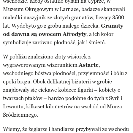
wschodzie. Kiedy ostatnio byłam na
Cyprze
, w
Muzeum Okręgowym w Larnace, badacze skanowali
maleńki naszyjnik ze złotych granatów, liczący 3500
lat. Wydobyto go z grobu małego dziecka.
Granaty
od dawna są owocem Afrodyty
, a ich kolor
symbolizuje zarówno płodność, jak i śmierć.
W pobliżu znaleziono złoty wisiorek z
wygrawerowanym wizerunkiem
Astarte
,
wschodniego bóstwa płodności, przyjemności i bólu z
epoki brązu
. Obok delikatnej biżuterii w grobie
znajdowały się ciekawe kobiece figurki – kobiety o
twarzach ptaków – bardzo podobne do tych z Syrii i
Lewantu, kilkaset kilometrów na wschód od
Morza
Śródziemnego
.
Wiemy, że żeglarze i handlarze przybywali ze wschodu