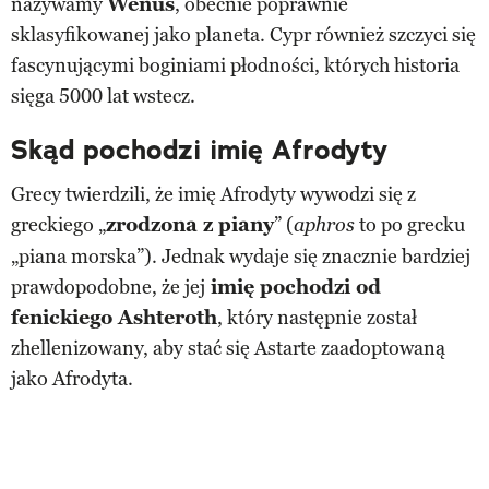
nazywamy
Wenus
, obecnie poprawnie
sklasyfikowanej jako planeta. Cypr również szczyci się
fascynującymi boginiami płodności, których historia
sięga 5000 lat wstecz.
Skąd pochodzi imię Afrodyty
Grecy twierdzili, że imię Afrodyty wywodzi się z
greckiego „
zrodzona z piany
” (
to po grecku
aphros
„piana morska”). Jednak wydaje się znacznie bardziej
prawdopodobne, że jej
imię pochodzi od
fenickiego Ashteroth
, który następnie został
zhellenizowany, aby stać się Astarte zaadoptowaną
jako Afrodyta.