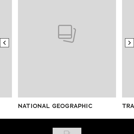
previous element
n
NATIONAL GEOGRAPHIC
TRA