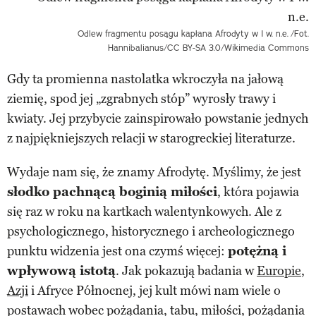
Odlew fragmentu posągu kapłana Afrodyty w I w. n.e.
/Fot.
Hannibalianus/CC BY-SA 3.0/Wikimedia Commons
Gdy ta promienna nastolatka wkroczyła na jałową
ziemię, spod jej „zgrabnych stóp” wyrosły trawy i
kwiaty. Jej przybycie zainspirowało powstanie jednych
z najpiękniejszych relacji w starogreckiej literaturze.
Wydaje nam się, że znamy Afrodytę. Myślimy, że jest
słodko pachnącą boginią miłości
, która pojawia
się raz w roku na kartkach walentynkowych. Ale z
psychologicznego, historycznego i archeologicznego
punktu widzenia jest ona czymś więcej:
potężną i
wpływową istotą
. Jak pokazują badania w
Europie
,
Azji
i Afryce Północnej, jej kult mówi nam wiele o
postawach wobec pożądania, tabu, miłości, pożądania