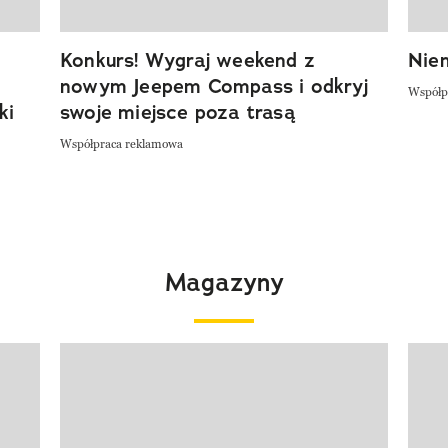
Konkurs! Wygraj weekend z
Niem
nowym Jeepem Compass i odkryj
Współp
ki
swoje miejsce poza trasą
Współpraca reklamowa
Magazyny
Pokazywanie elementu 1 z 4