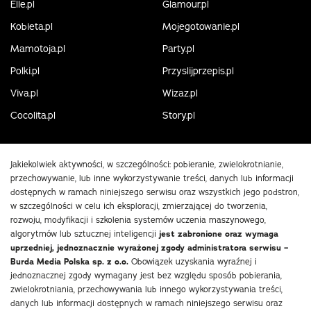
Elle.pl
Glamour.pl
Kobieta.pl
Mojegotowanie.pl
Mamotoja.pl
Party.pl
Polki.pl
Przyslijprzepis.pl
Viva.pl
Wizaz.pl
Cocolita.pl
Story.pl
Jakiekolwiek aktywności, w szczególności: pobieranie, zwielokrotnianie,
przechowywanie, lub inne wykorzystywanie treści, danych lub informacji
dostępnych w ramach niniejszego serwisu oraz wszystkich jego podstron,
w szczególności w celu ich eksploracji, zmierzającej do tworzenia,
rozwoju, modyfikacji i szkolenia systemów uczenia maszynowego,
algorytmów lub sztucznej inteligencji
jest zabronione oraz wymaga
uprzedniej, jednoznacznie wyrażonej zgody administratora serwisu –
Burda Media Polska sp. z o.o.
Obowiązek uzyskania wyraźnej i
jednoznacznej zgody wymagany jest bez względu sposób pobierania,
zwielokrotniania, przechowywania lub innego wykorzystywania treści,
danych lub informacji dostępnych w ramach niniejszego serwisu oraz