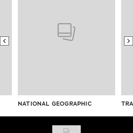
previous element
n
NATIONAL GEOGRAPHIC
TRA