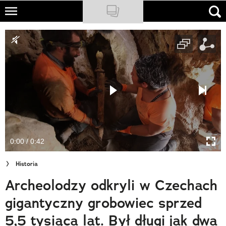
Skip
to
NATIONAL GEOGRAPHIC
main
content
TRAVELER
PODCASTY
Sklep
Newsletter
0:00 / 0:42
Cuda Polski
Historia
Wielki Konkurs Fotograficzny
Archeolodzy odkryli w Czechach
Trendbook Podróżniczy
gigantyczny grobowiec sprzed
Polecane
5,5 tysiąca lat. Był długi jak dwa