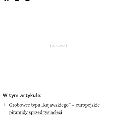
W tym artykule:
Grobowce typu „kujawskiego” – europejskie
piramidy sprzed tysiącleci