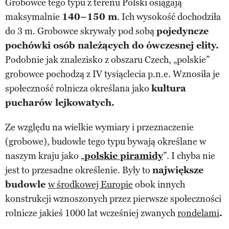
Grobowce tego typu z terenu Polski osiągają
maksymalnie
140–150 m
. Ich wysokość dochodziła
do 3 m. Grobowce skrywały pod sobą
pojedyncze
pochówki osób należących do ówczesnej elity.
Podobnie jak znalezisko z obszaru Czech, „polskie”
grobowce pochodzą z IV tysiąclecia p.n.e. Wznosiła je
społeczność rolnicza określana jako
kultura
pucharów lejkowatych.
Ze względu na wielkie wymiary i przeznaczenie
(grobowe), budowle tego typu bywają określane w
naszym kraju jako „
polskie piramidy
”. I chyba nie
jest to przesadne określenie. Były to
największe
budowle
w środkowej Europie
obok innych
konstrukcji wznoszonych przez pierwsze społeczności
rolnicze jakieś 1000 lat wcześniej zwanych
rondelami
.