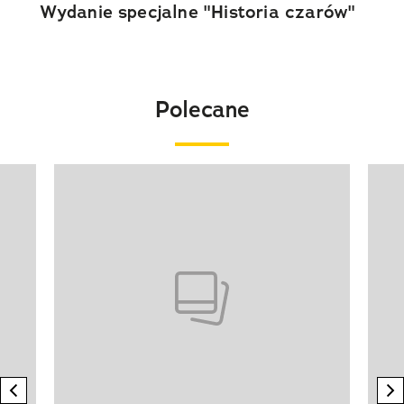
Wydanie specjalne "Historia czarów"
Polecane
Pokazywanie elementu 1 z 20
previous element
n