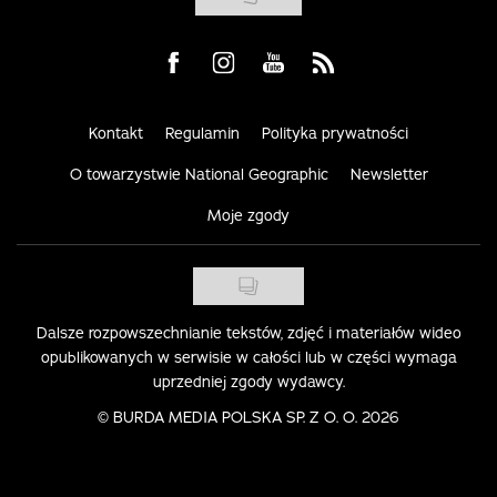
Visit us on Facebook
Visit us on Instagram
Visit us on Youtube
Visit us on Rss
Kontakt
Regulamin
Polityka prywatności
O towarzystwie National Geographic
Newsletter
Moje zgody
Dalsze rozpowszechnianie tekstów, zdjęć i materiałów wideo
opublikowanych w serwisie w całości lub w części wymaga
uprzedniej zgody wydawcy.
©
BURDA MEDIA POLSKA SP. Z O. O. 2026