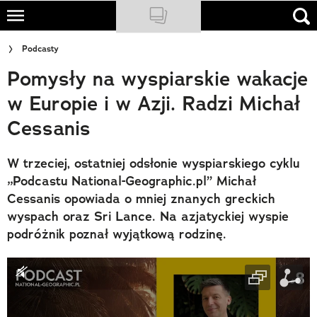
Skip
to
NATIONAL GEOGRAPHIC
Podcasty
main
Pomysły na wyspiarskie wakacje
content
TRAVELER
w Europie i w Azji. Radzi Michał
PODCASTY
Cessanis
Sklep
W trzeciej, ostatniej odsłonie wyspiarskiego cyklu
Newsletter
„Podcastu National-Geographic.pl” Michał
Cessanis opowiada o mniej znanych greckich
Cuda Polski
wyspach oraz Sri Lance. Na azjatyckiej wyspie
podróżnik poznał wyjątkową rodzinę.
Wielki Konkurs Fotograficzny
Trendbook Podróżniczy
Polecane