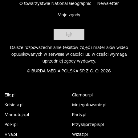
O towarzystwie National Geographic
Newsletter
Moje zgody
Dalsze rozpowszechnianie tekstów, zdjęć i materiałów wideo
opublikowanych w serwisie w całości lub w części wymaga
uprzedniej zgody wydawcy.
©
BURDA MEDIA POLSKA SP. Z O. O. 2026
Elle.pl
Glamour.pl
Kobieta.pl
Mojegotowanie.pl
Mamotoja.pl
Party.pl
Polki.pl
Przyslijprzepis.pl
Viva.pl
Wizaz.pl