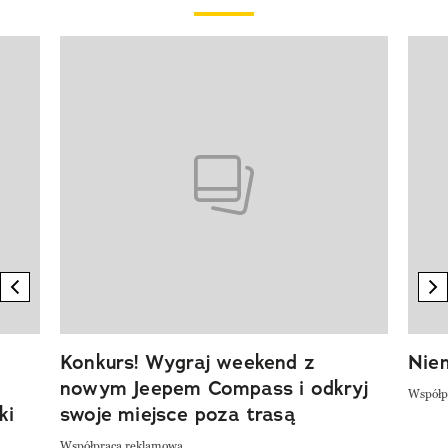
Pokazywanie elementu 1 z 20
previous element
n
Konkurs! Wygraj weekend z
Niem
nowym Jeepem Compass i odkryj
Współp
ki
swoje miejsce poza trasą
Współpraca reklamowa