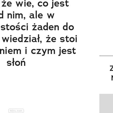
 że wie, co jest
d nim, ale w
stości żaden do
 wiedział, że stoi
niem i czym jest
słoń
Pokazy