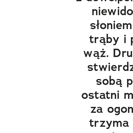
niewido
słoniem
trąby i 
wąż. Drug
stwierdz
sobą p
ostatni 
za ogon
trzyma 