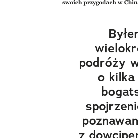
swoich przygodach w Chin
Byłe
wielokr
podróży 
o kilka
bogat
spojrzeni
poznawani
z dowcipe