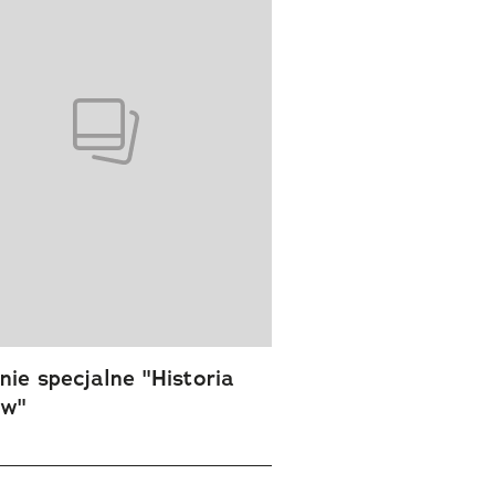
ie specjalne "Historia
ów"