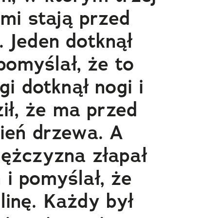
mi stają przed
. Jeden dotknął
pomyślał, że to
i dotknął nogi i
ił, że ma przed
ień drzewa. A
mężczyzna złapał
 i pomyślał, że
linę. Każdy był