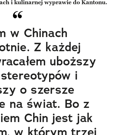
ach i kulinarnej wyprawie do Kantonu.
m w Chinach
otnie. Z każdej
wracałem uboższy
 stereotypów i
szy o szersze
e na świat. Bo z
em Chin jest jak
m, w którym trzej