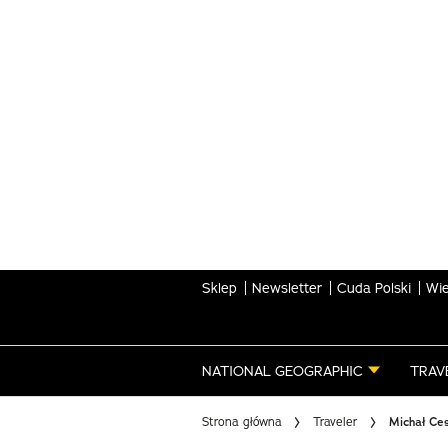
Skip
to
main
content
Sklep
Newsletter
Cuda Polski
Wie
NATIONAL GEOGRAPHIC
TRAV
Strona główna
Traveler
Michał Ce