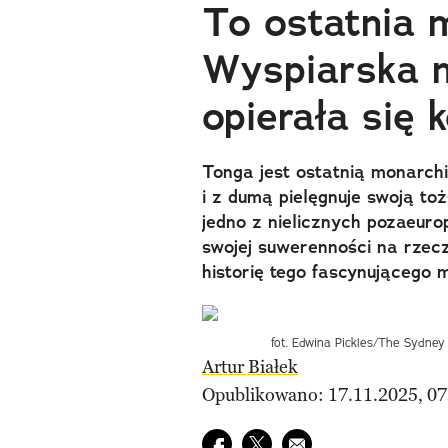
To ostatnia m
Wyspiarska m
opierała się k
Tonga jest ostatnią monarchią 
i z dumą pielęgnuje swoją toż
jedno z nielicznych pozaeurop
swojej suwerenności na rzec
historię tego fascynującego 
fot. Edwina Pickles/The Sydne
Artur Białek
Opublikowano: 17.11.2025, 07
Udostępnij na facebook
Udostępnij na twitter
E-mail do przyjaciela