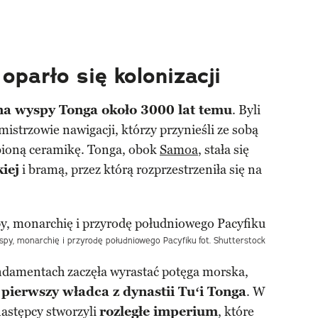
oparło się kolonizacji
 na wyspy Tonga około 3000 lat temu
. Byli
 mistrzowie nawigacji, którzy przynieśli ze sobą
bioną ceramikę. Tonga, obok
Samoa
, stała się
iej
i bramą, przez którą rozprzestrzeniła się na
spy, monarchię i przyrodę południowego Pacyfiku
fot. Shutterstock
undamentach zaczęła wyrastać potęga morska,
 pierwszy władca z dynastii Tuʻi Tonga
. W
następcy stworzyli
rozległe imperium
, które