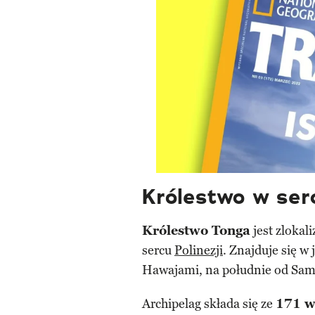
Królestwo w serc
Królestwo Tonga
jest zloka
sercu
Polinezji
. Znajduje się w
Hawajami, na południe od Samo
Archipelag składa się ze
171 wy