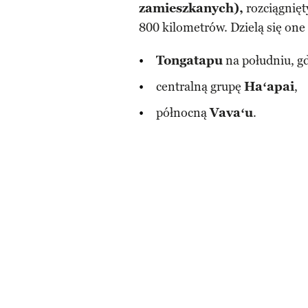
zamieszkanych),
rozciągnięt
800 kilometrów. Dzielą się one
Tongatapu
na południu, gd
centralną grupę
Haʻapai
,
północną
Vavaʻu
.