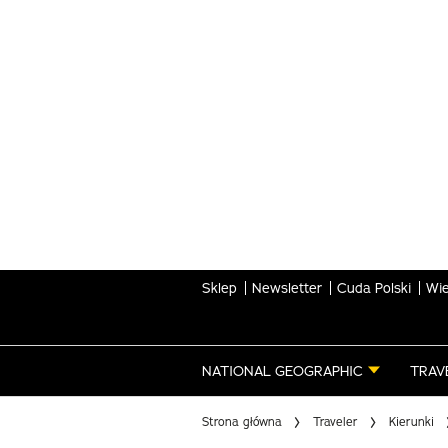
Skip
to
main
content
Sklep
Newsletter
Cuda Polski
Wie
NATIONAL GEOGRAPHIC
TRAV
Strona główna
Traveler
Kierunki