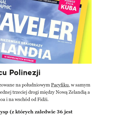
u Polinezji
lizowane na południowym
Pacyfiku
, w samym
 jednej trzeciej drogi między Nową Zelandią a
a i na wschód od Fidżi.
sp (z których zaledwie 36 jest