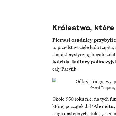
Królestwo, które 
Pierwsi osadnicy przybyli
to przedstawiciele ludu Lapita,
charakterystyczną, bogato zdo
kolebką kultury polinezyjsk
cały Pacyfik.
Odkryj Tonga: wy
Około 950 roku n.e. na tych f
której początek dał
ʻAhoʻeitu,
ciągu następnych stuleci, jego 