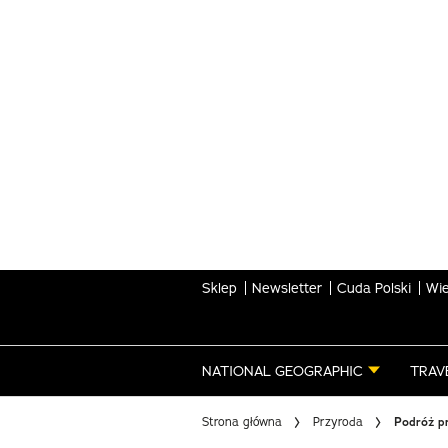
Skip
to
main
content
Sklep
Newsletter
Cuda Polski
Wie
NATIONAL GEOGRAPHIC
TRAV
Strona główna
Przyroda
Podróż pr