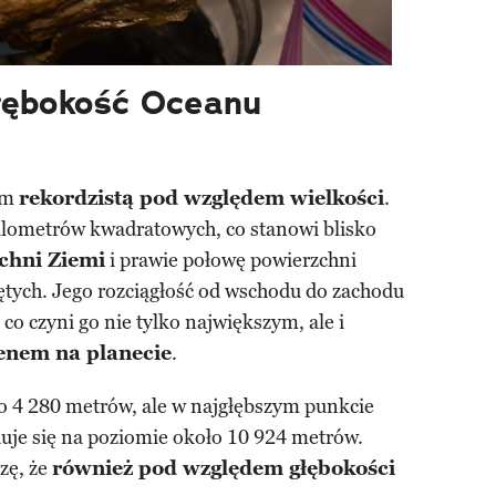
głębokość Oceanu
ym
rekordzistą pod względem wielkości
.
ilometrów kwadratowych, co stanowi blisko
zchni Ziemi
i prawie połowę powierzchni
tych. Jego rozciągłość od wschodu do zachodu
co czyni go nie tylko największym, ale i
enem na planecie
.
o 4 280 metrów, ale w najgłębszym punkcie
duje się na poziomie około 10 924 metrów.
zę, że
również pod względem głębokości