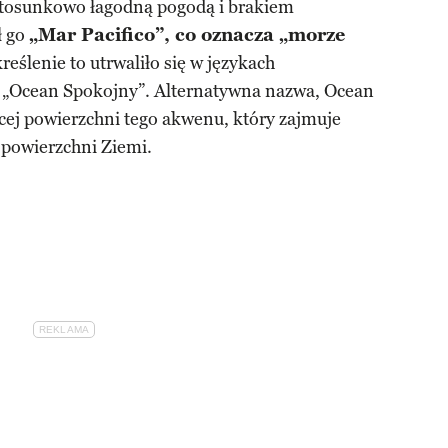
tosunkowo łagodną pogodą i brakiem
ł go
„Mar Pacifico”, co oznacza „morze
reślenie to utrwaliło się w językach
ub „Ocean Spokojny”. Alternatywna nazwa, Ocean
cej powierzchni tego akwenu, który zajmuje
j powierzchni Ziemi.