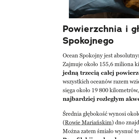
Powierzchnia i 
Spokojnego
Ocean Spokojny jest absolutn
Zajmuje około 155,6 miliona k
jedną trzecią całej powier
wszystkich oceanów razem wzię
sięga około 19 800 kilometrów, 
najbardziej rozległym akw
Średnia głębokość wynosi okoł
(
Rowie Mariańskim
) dno znaj
Można zatem śmiało wysnuć te