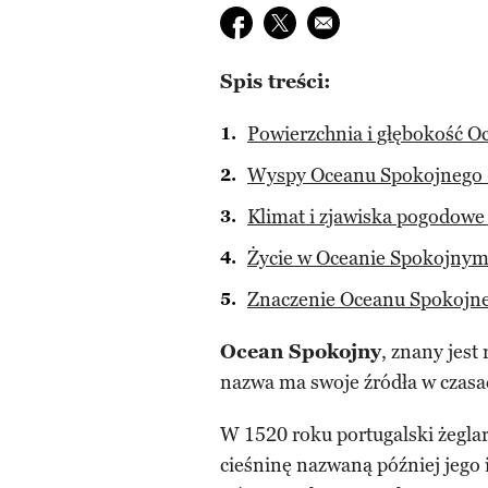
Udostępnij na facebook
Udostępnij na twitter
E-mail do przyjaciela
Spis treści:
Powierzchnia i głębokość 
Wyspy Oceanu Spokojnego –
Klimat i zjawiska pogodow
Życie w Oceanie Spokojnym
Znaczenie Oceanu Spokojne
Ocean Spokojny
, znany jest
nazwa ma swoje źródła w czasac
W 1520 roku portugalski żegla
cieśninę nazwaną później jego 