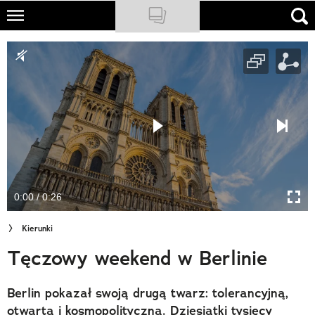
Skip
to
NATIONAL GEOGRAPHIC
main
content
TRAVELER
PODCASTY
Sklep
Newsletter
0:00 / 0:26
Cuda Polski
Kierunki
Wielki Konkurs Fotograficzny
Tęczowy weekend w Berlinie
Trendbook Podróżniczy
Berlin pokazał swoją drugą twarz: tolerancyjną,
Polecane
otwartą i kosmopolityczną. Dziesiątki tysięcy