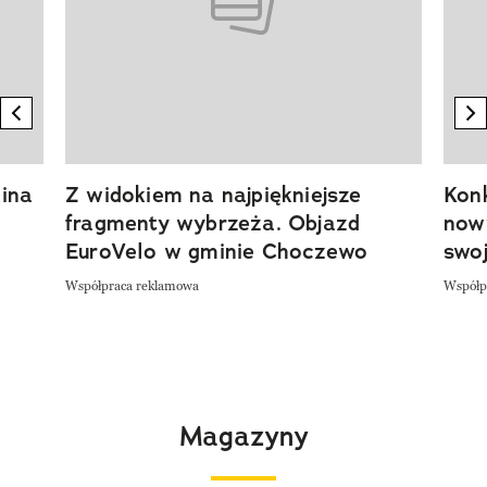
previous element
n
ina
Z widokiem na najpiękniejsze
Kon
fragmenty wybrzeża. Objazd
now
EuroVelo w gminie Choczewo
swoj
Współpraca reklamowa
Współp
Magazyny