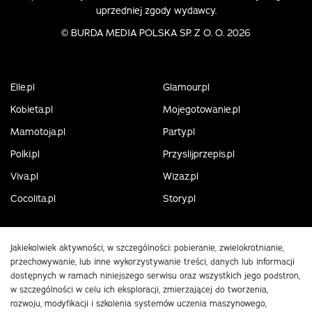
uprzedniej zgody wydawcy.
©
BURDA MEDIA POLSKA SP. Z O. O. 2026
Elle.pl
Glamour.pl
Kobieta.pl
Mojegotowanie.pl
Mamotoja.pl
Party.pl
Polki.pl
Przyslijprzepis.pl
Viva.pl
Wizaz.pl
Cocolita.pl
Story.pl
Jakiekolwiek aktywności, w szczególności: pobieranie, zwielokrotnianie,
przechowywanie, lub inne wykorzystywanie treści, danych lub informacji
dostępnych w ramach niniejszego serwisu oraz wszystkich jego podstron,
w szczególności w celu ich eksploracji, zmierzającej do tworzenia,
rozwoju, modyfikacji i szkolenia systemów uczenia maszynowego,