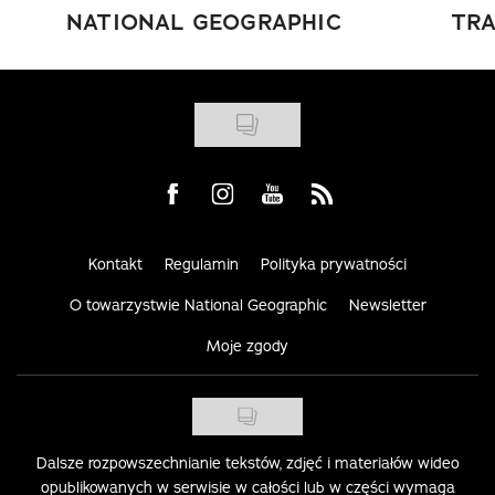
NATIONAL GEOGRAPHIC
TRA
Visit us on Facebook
Visit us on Instagram
Visit us on Youtube
Visit us on Rss
Kontakt
Regulamin
Polityka prywatności
O towarzystwie National Geographic
Newsletter
Moje zgody
Dalsze rozpowszechnianie tekstów, zdjęć i materiałów wideo
opublikowanych w serwisie w całości lub w części wymaga