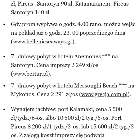
zł, Pireus–Santoryn 90 zł. Katamaranem: Pireus–
Santoryn 140 zł.
Gdy prom wypływa o godz. 4.00 rano, można wejść
na pokład już o godz. 23. 00 poprzedniego dnia
(
www.hellenicseaways.gr
).
7–dniowy pobyt w hotelu Anemones *** na
Santoryn. Cena imprezy 2 249 zł/os
(
www.bertur.pl
).
7–dniowy pobyt w hotelu Messonghi Beach *** na
Mykonos. Cena 2 291 zł/os (
www.grecja.com.pl
).
Wynajem jachtów: port Kalamaki, cena 5 500
zł/tydz./6-os. albo 10 500 zł/2 tyg./6-os. Port
Pireus 8 200 zł/1 tydz./3-os. lub 15 600 zł/2 tyg./3
os. Z załogą koszt imprezy się podwaja