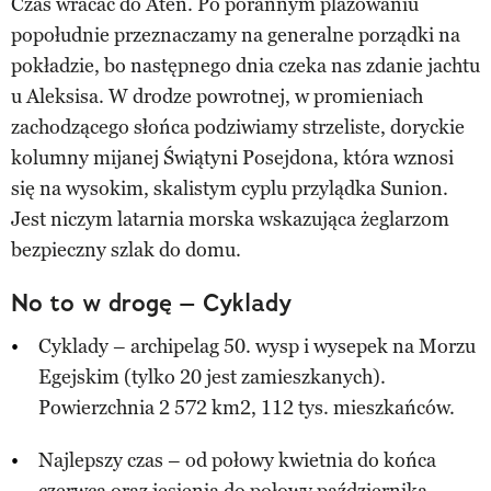
Czas wracać do Aten. Po porannym plażowaniu
popołudnie przeznaczamy na generalne porządki na
pokładzie, bo następnego dnia czeka nas zdanie jachtu
u Aleksisa. W drodze powrotnej, w promieniach
zachodzącego słońca podziwiamy strzeliste, doryckie
kolumny mijanej Świątyni Posejdona, która wznosi
się na wysokim, skalistym cyplu przylądka Sunion.
Jest niczym latarnia morska wskazująca żeglarzom
bezpieczny szlak do domu.
No to w drogę – Cyklady
Cyklady – archipelag 50. wysp i wysepek na Morzu
Egejskim (tylko 20 jest zamieszkanych).
Powierzchnia 2 572 km2, 112 tys. mieszkańców.
Najlepszy czas – od połowy kwietnia do końca
czerwca oraz jesienią do połowy października.