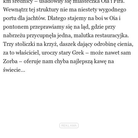
km średnicy – usadowiły się miasteczka Oia i Fira.
Wewnątrz tej struktury nie ma niestety wygodnego
portu dla jachtów. Dlatego stajemy na boi w Oia i
pontonem przeprawiamy się na ląd, gdzie przy
nabrzeżu przycupnęła jedna, malutka restauracyjka.
Trzy stoliczki na krzyż, daszek dający odrobinę cienia,
za to właściciel, uroczy stary Grek – może nawet sam
Zorba – oferuje nam chyba najlepszą kawę na
świecie...