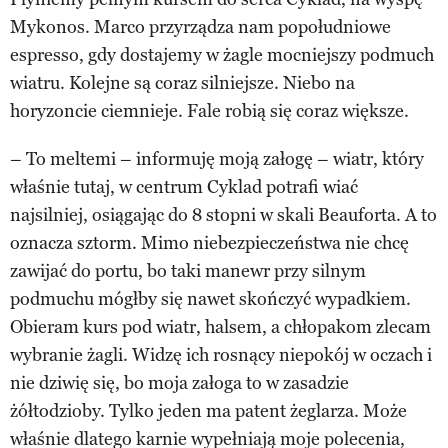
Mykonos. Marco przyrządza nam popołudniowe
espresso, gdy dostajemy w żagle mocniejszy podmuch
wiatru. Kolejne są coraz silniejsze. Niebo na
horyzoncie ciemnieje. Fale robią się coraz większe.
– To meltemi – informuję moją załogę – wiatr, który
właśnie tutaj, w centrum Cyklad potrafi wiać
najsilniej, osiągając do 8 stopni w skali Beauforta. A to
oznacza sztorm. Mimo niebezpieczeństwa nie chcę
zawijać do portu, bo taki manewr przy silnym
podmuchu mógłby się nawet skończyć wypadkiem.
Obieram kurs pod wiatr, halsem, a chłopakom zlecam
wybranie żagli. Widzę ich rosnący niepokój w oczach i
nie dziwię się, bo moja załoga to w zasadzie
żółtodzioby. Tylko jeden ma patent żeglarza. Może
właśnie dlatego karnie wypełniają moje polecenia,