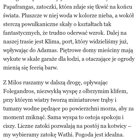
Papafrangas, zatoczki, która zdaje się tkwić na końcu
świata. Pluszcze w niej woda w kolorze nieba, a wokół
sterczą powulkaniczne skały o kształtach tak
fantastycznych, że trudno oderwać wzrok. Dalej na
naszej trasie jest Klima, port, który widzieliśmy już,
wpływając do Adamas. Piętrowe domy mieściny mają
wykute w skale garaże dla łodzi, a otaczające je ogrody
mienią się feerią barw.
Z Milos ruszamy w dalszą drogę, opływając
Folegandros, niezwykłą wyspę z olbrzymim klifem,
przy którym wiatry tworzą miniaturowe trąby i
tumany wodne pędzące po powierzchni morza, aby za
moment zniknąć. Sama wyspa to ostoja spokoju i
ciszy. Liczne zatoki pozwalają na postój na kotwicy –
my wybieramy zatokę Wathi. Pogoda jest idealna.