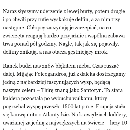
Naraz słyszymy uderzenie z lewej burty, potem drugie
i po chwili przy rufie wyskakuje delfin, a za nim trzy
następne. Chłopcy zaczynają je zaczepiać, na co
zwierzęta reagują bardzo przyjaźnie i wspólna zabawa
trwa ponad pół godziny. Nagle, tak jak się pojawiły,
delfiny znikają, a nas otacza gęstniejący mrok.
Ranek budzi nas znów błękitem nieba. Czas ruszać
dalej. Mijając Foleogandros, już z daleka dostrzegamy
jedną z najbardziej fascynujących wysp, będącą
naszym celem – Thirę znaną jako Santoryn. To stara
kaldera pozostała po wybuchu wulkanu, który
pogrzebał wyspę przeszło 1500 lat p.n.e. Erupcja stała
się kanwą mitu o Atlantydzie. Na krawędziach kaldery,
uważanej za jedną z największych na świecie – liczy 10