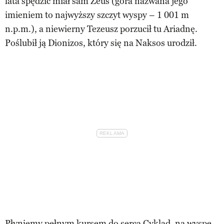
lata spędzić miał sam Zeus (góra nazwana jego
imieniem to najwyższy szczyt wyspy – 1 001 m
n.p.m.), a niewierny Tezeusz porzucił tu Ariadnę.
Poślubił ją Dionizos, który się na Naksos urodził.
Płyniemy pełnym kursem do serca Cyklad, na wyspę