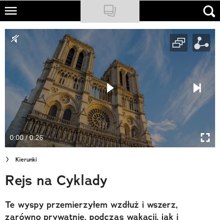
Skip
to
NATIONAL GEOGRAPHIC
main
content
TRAVELER
PODCASTY
Sklep
Newsletter
0:00 / 0:26
Cuda Polski
Kierunki
Wielki Konkurs Fotograficzny
Rejs na Cyklady
Trendbook Podróżniczy
Te wyspy przemierzyłem wzdłuż i wszerz,
Polecane
zarówno prywatnie, podczas wakacji, jak i