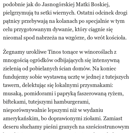
podobnie jak do Jasnogórskiej Matki Boskiej,
pielgrzymują tu setki wiernych. Ostatni odcinek drogi
pątnicy przebywają na kolanach po specjalnie w tym
celu przygotowanym dywanie, który ciągnie się
nieomal spod nabrzeża na wzgórze, do wrót kościoła.
Żegnamy urokliwe Tinos tonące w winoroślach z
mnogością ogródków odbijających się intensywną
zielenią od pobielanych ścian domów. Na koniec
fundujemy sobie wystawną ucztę w jednej z tutejszych
tawern, delektując się lokalnymi przysmakami:
musaką, pomidorami i papryką faszerowaną ryżem,
biftekami, tutejszymi hamburgerami,
nieporównywalnie lepszymi niż w wydaniu
amerykańskim, bo doprawionymi ziołami. Zamiast
deseru słuchamy pieśni granych na sześciostrunowym