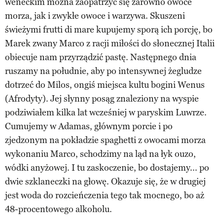
weneckim można zaopatrzyć się zarówno owoce
morza, jak i zwykłe owoce i warzywa. Skuszeni
świeżymi frutti di mare kupujemy sporą ich porcję, bo
Marek zwany Marco z racji miłości do słonecznej Italii
obiecuje nam przyrządzić pastę. Następnego dnia
ruszamy na południe, aby po intensywnej żegludze
dotrzeć do Milos, ongiś miejsca kultu bogini Wenus
(Afrodyty). Jej słynny posąg znaleziony na wyspie
podziwiałem kilka lat wcześniej w paryskim Luwrze.
Cumujemy w Adamas, głównym porcie i po
zjedzonym na pokładzie spaghetti z owocami morza
wykonaniu Marco, schodzimy na ląd na łyk ouzo,
wódki anyżowej. I tu zaskoczenie, bo dostajemy... po
dwie szklaneczki na głowę. Okazuje się, że w drugiej
jest woda do rozcieńczenia tego tak mocnego, bo aż
48-procentowego alkoholu.