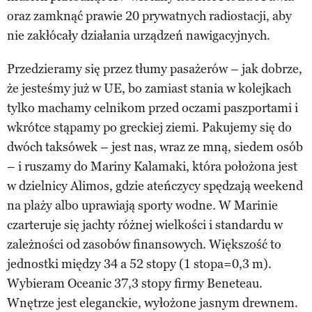
oraz zamknąć prawie 20 prywatnych radiostacji, aby
nie zakłócały działania urządzeń nawigacyjnych.
Przedzieramy się przez tłumy pasażerów – jak dobrze,
że jesteśmy już w UE, bo zamiast stania w kolejkach
tylko machamy celnikom przed oczami paszportami i
wkrótce stąpamy po greckiej ziemi. Pakujemy się do
dwóch taksówek – jest nas, wraz ze mną, siedem osób
– i ruszamy do Mariny Kalamaki, która położona jest
w dzielnicy Alimos, gdzie ateńczycy spędzają weekend
na plaży albo uprawiają sporty wodne. W Marinie
czarteruje się jachty różnej wielkości i standardu w
zależności od zasobów finansowych. Większość to
jednostki między 34 a 52 stopy (1 stopa=0,3 m).
Wybieram Oceanic 37,3 stopy firmy Beneteau.
Wnętrze jest eleganckie, wyłożone jasnym drewnem.