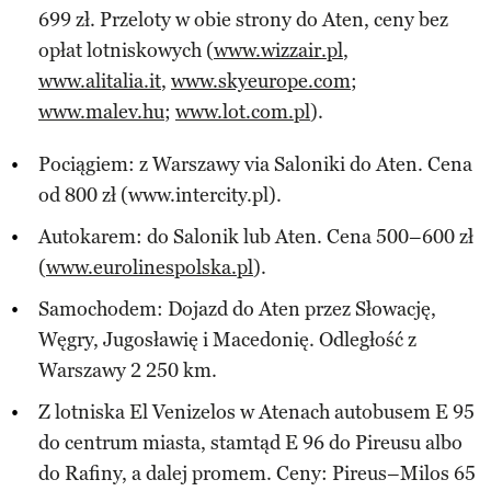
699 zł. Przeloty w obie strony do Aten, ceny bez
opłat lotniskowych (
www.wizzair.pl
,
www.alitalia.it
,
www.skyeurope.com
;
www.malev.hu
;
www.lot.com.pl
).
Pociągiem: z Warszawy via Saloniki do Aten. Cena
od 800 zł (www.intercity.pl).
Autokarem: do Salonik lub Aten. Cena 500–600 zł
(
www.eurolinespolska.pl
).
Samochodem: Dojazd do Aten przez Słowację,
Węgry, Jugosławię i Macedonię. Odległość z
Warszawy 2 250 km.
Z lotniska El Venizelos w Atenach autobusem E 95
do centrum miasta, stamtąd E 96 do Pireusu albo
do Rafiny, a dalej promem. Ceny: Pireus–Milos 65