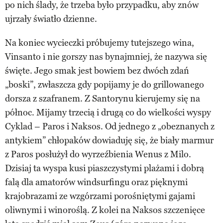
po nich ślady, że trzeba było przypadku, aby znów
ujrzały światło dzienne.
Na koniec wycieczki próbujemy tutejszego wina,
Vinsanto i nie gorszy nas bynajmniej, że nazywa się
święte. Jego smak jest bowiem bez dwóch zdań
„boski”, zwłaszcza gdy popijamy je do grillowanego
dorsza z szafranem. Z Santorynu kierujemy się na
północ. Mijamy trzecią i drugą co do wielkości wyspy
Cyklad – Paros i Naksos. Od jednego z „obeznanych z
antykiem” chłopaków dowiaduję się, że biały marmur
z Paros posłużył do wyrzeźbienia Wenus z Milo.
Dzisiaj ta wyspa kusi piaszczystymi plażami i dobrą
falą dla amatorów windsurfingu oraz pięknymi
krajobrazami ze wzgórzami porośniętymi gajami
oliwnymi i winoroślą. Z kolei na Naksos szczenięce