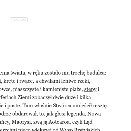
enia świata, w ręku zostało mu trochę budulca:
, kręte i rwące, a chwilami leniwe rzeki,
owce, piaszczyste i kamieniste plaże,
stepy
i
feriach Ziemi zobaczył dwie duże i kilka
e i puste. Tam właśnie Stwórca umieścił resztę
odrze obdarował, to, jak głosi legenda, Nowa
ńcy, Maorysi, zwą ją Aotearoa, czyli Ląd
erzchni nieco większej od Wysp Brytyjskich