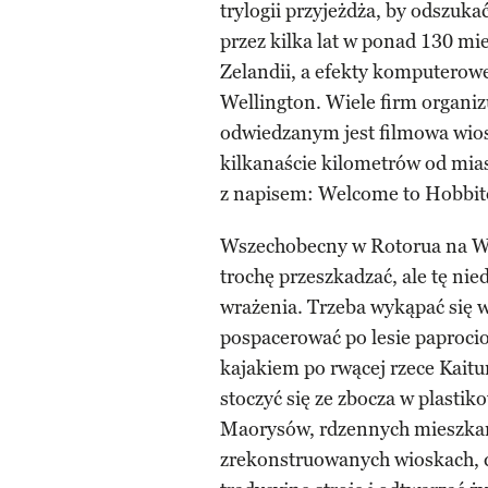
trylogii przyjeżdża, by odszuk
przez kilka lat w ponad 130 m
Zelandii, a efekty komputerow
Wellington. Wiele firm organizu
odwiedzanym jest filmowa wios
kilkanaście kilometrów od mia
z napisem: Welcome to Hobbit
Wszechobecny w Rotorua na W
trochę przeszkadzać, ale tę 
wrażenia. Trzeba wykąpać się w
pospacerować po lesie paproc
kajakiem po rwącej rzece Kaitun
stoczyć się ze zbocza w plastik
Maorysów, rdzennych mieszkań
zrekonstruowanych wioskach, d