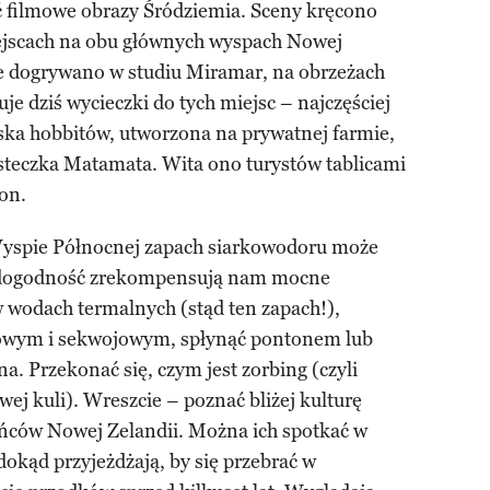
ać filmowe obrazy Śródziemia. Sceny kręcono
iejscach na obu głównych wyspach Nowej
e dogrywano w studiu Miramar, na obrzeżach
je dziś wycieczki do tych miejsc – najczęściej
ka hobbitów, utworzona na prywatnej farmie,
steczka Matamata. Wita ono turystów tablicami
on.
yspie Północnej zapach siarkowodoru może
niedogodność zrekompensują nam mocne
 wodach termalnych (stąd ten zapach!),
iowym i sekwojowym, spłynąć pontonem lub
a. Przekonać się, czym jest zorbing (czyli
owej kuli). Wreszcie – poznać bliżej kulturę
ców Nowej Zelandii. Można ich spotkać w
okąd przyjeżdżają, by się przebrać w