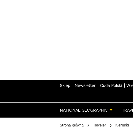
Skip
to
main
content
Sklep
Newsletter
Cuda Polski
Wie
NATIONAL GEOGRAPHIC
TRAV
Strona główna
Traveler
Kierunki