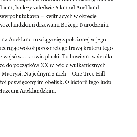
jakiem, bo leży zaledwie 6 km od Auckland.
rzew pohutukawa – kwitnących w okresie
owozelandzkimi drzewami Bożego Narodzenia.
na Auckland rozciąga się z położonej w jego
cerując wokół porośniętego trawą krateru tego
e wejść w... krowie placki. Tu bowiem, w środku
zcze do początków XX w. wiele wulkanicznych
 Maorysi. Na jednym z nich – One Tree Hill
i poświęcony im obelisk. O historii tego ludu
 Muzeum Aucklandzkim.