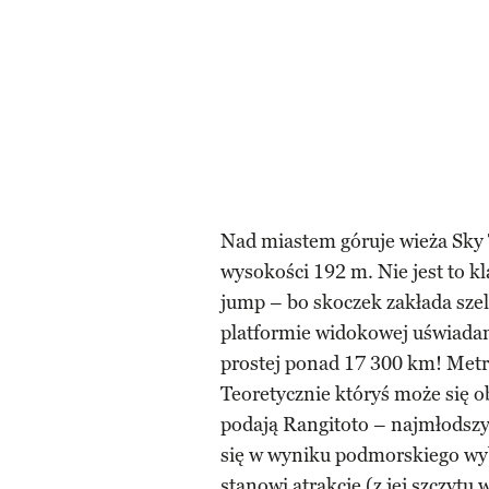
Nad miastem góruje wieża Sky 
wysokości 192 m. Nie jest to kl
jump – bo skoczek zakłada szel
platformie widokowej uświadami
prostej ponad 17 300 km! Metr
Teoretycznie któryś może się o
podają Rangitoto – najmłodszy
się w wyniku podmorskiego wy
stanowi atrakcję (z jej szczytu