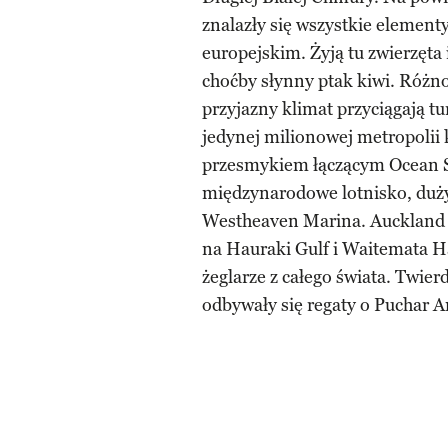
znalazły się wszystkie element
europejskim. Żyją tu zwierzęta 
choćby słynny ptak kiwi. Różn
przyjazny klimat przyciągają t
jedynej milionowej metropolii 
przesmykiem łączącym Ocean
międzynarodowe lotnisko, duży
Westheaven Marina. Auckland p
na Hauraki Gulf i Waitemata H
żeglarze z całego świata. Twierd
odbywały się regaty o Puchar A