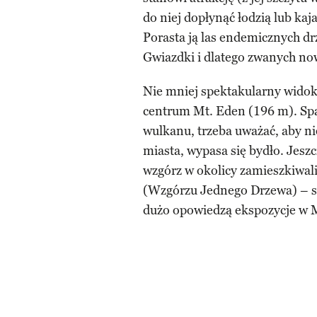
do niej dopłynąć łodzią lub ka
Porasta ją las endemicznych d
Gwiazdki i dlatego zwanych n
Nie mniej spektakularny widok 
centrum Mt. Eden (196 m). Spa
wulkanu, trzeba uważać, aby ni
miasta, wypasa się bydło. Jes
wzgórz w okolicy zamieszkiwali
(Wzgórzu Jednego Drzewa) – sto
dużo opowiedzą ekspozycje w