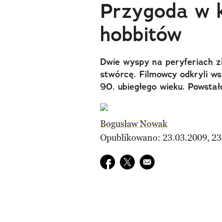
Przygoda w kr
hobbitów
Dwie wyspy na peryferiach z
stwórcę. Filmowcy odkryli ws
90. ubiegłego wieku. Powstało
Bogusław Nowak
Opublikowano: 23.03.2009, 23
Udostępnij na facebook
Udostępnij na twitter
E-mail do przyjaciela