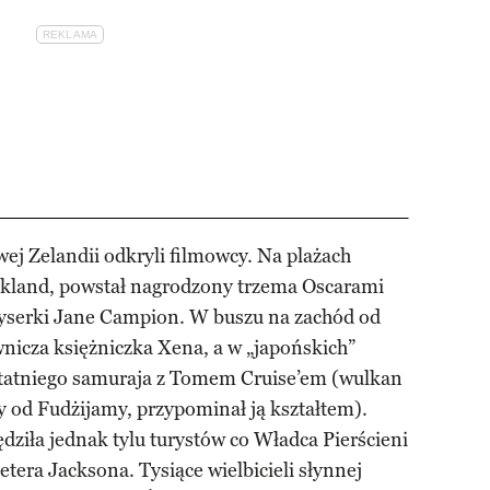
ej Zelandii odkryli filmowcy. Na plażach
ckland, powstał nagrodzony trzema Oscarami
żyserki Jane Campion. W buszu na zachód od
nicza księżniczka Xena, a w „japońskich”
statniego samuraja z Tomem Cruise’em (wulkan
y od Fudżijamy, przypominał ją kształtem).
ędziła jednak tylu turystów co Władca Pierścieni
tera Jacksona. Tysiące wielbicieli słynnej