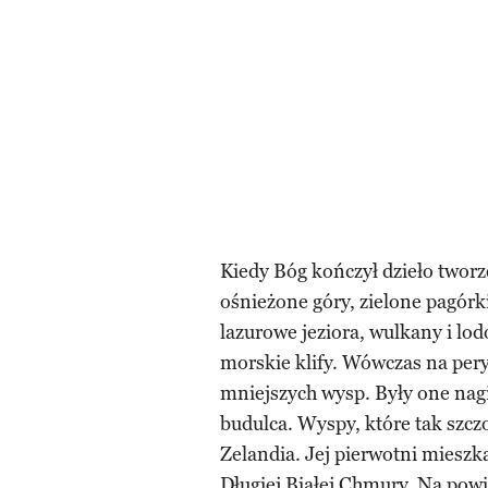
Kiedy Bóg kończył dzieło tworz
ośnieżone góry, zielone pagórki
lazurowe jeziora, wulkany i lod
morskie klify. Wówczas na pery
mniejszych wysp. Były one nagi
budulca. Wyspy, które tak szcz
Zelandia. Jej pierwotni mieszka
Długiej Białej Chmury. Na powi