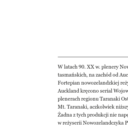
W latach 90. XX w. plenery Now
tasmańskich, na zachód od Au
Fortepian nowozelandzkiej re
Auckland kręcono serial Wojow
plenerach regionu Taranaki O
Mt. Taranaki, aczkolwiek niższ
Żadna z tych produkcji nie nap
w reżyserii Nowozelandczyka Pe