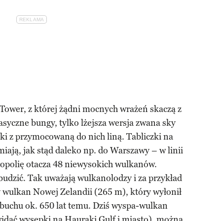
Tower, z której żądni mocnych wrażeń skaczą z
asyczne bungy, tylko lżejsza wersja zwana sky
ki z przymocowaną do nich liną. Tabliczki na
ają, jak stąd daleko np. do Warszawy – w linii
opolię otacza 48 niewysokich wulkanów.
budzić. Tak uważają wulkanolodzy i za przykład
 wulkan Nowej Zelandii (265 m), który wyłonił
buchu ok. 650 lat temu. Dziś wyspa-wulkan
 widać wysepki na Hauraki Gulf i miasto), można