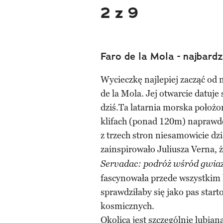
2 z 9
Faro de la Mola - najbardz
Wycieczkę najlepiej zacząć od 
de la Mola. Jej otwarcie datuj
dziś.Ta latarnia morska położ
klifach (ponad 120m) naprawdę 
z trzech stron niesamowicie dz
zainspirowało Juliusza Verna, 
Servadac: podróż wśród gwiaz
fascynowała przede wszystkim k
sprawdziłaby się jako pas star
kosmicznych.
Okolica jest szczególnie lubian