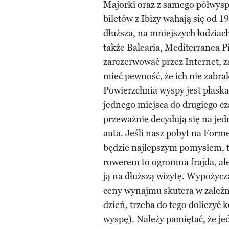
Majorki oraz z samego półwyspu
biletów z Ibizy wahają się od 1
dłuższa, na mniejszych łodziac
także Balearia, Mediterranea Pit
zarezerwować przez Internet, 
mieć pewność, że ich nie zabra
Powierzchnia wyspy jest płaska i
jednego miejsca do drugiego cz
przeważnie decydują się na jed
auta. Jeśli nasz pobyt na Forme
będzie najlepszym pomysłem, 
rowerem to ogromna frajda, ale
ją na dłuższą wizytę. Wypożycza
ceny wynajmu skutera w zależn
dzień, trzeba do tego doliczyć 
wyspę). Należy pamiętać, że je