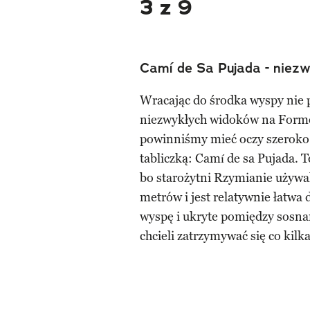
3 z 9
Camí de Sa Pujada - niezw
Wracając do środka wyspy nie 
niezwykłych widoków na Formen
powinniśmy mieć oczy szeroko o
tabliczką: Camí de sa Pujada. 
bo starożytni Rzymianie używa
metrów i jest relatywnie łatwa 
wyspę i ukryte pomiędzy sosnam
chcieli zatrzymywać się co kilk