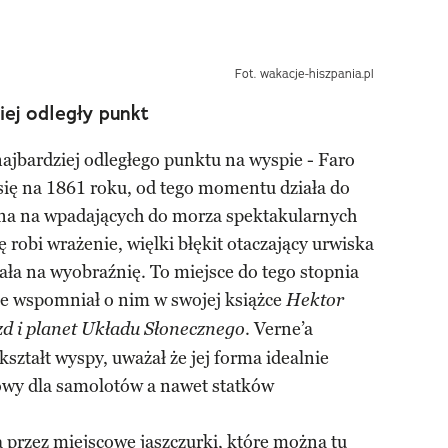
Fot. wakacje-hiszpania.pl
iej odległy punkt
najbardziej odległego punktu na wyspie - Faro
e się na 1861 roku, od tego momentu działa do
ona na wpadających do morza spektakularnych
robi wrażenie, więlki błękit otaczający urwiska
iała na wyobraźnię. To miejsce do tego stopnia
że wspomniał o nim w swojej książce
Hektor
. Verne’a
d i planet Układu Słonecznego
ształt wyspy, uważał że jej forma idealnie
towy dla samolotów a nawet statków
a przez miejscowe jaszczurki, które można tu