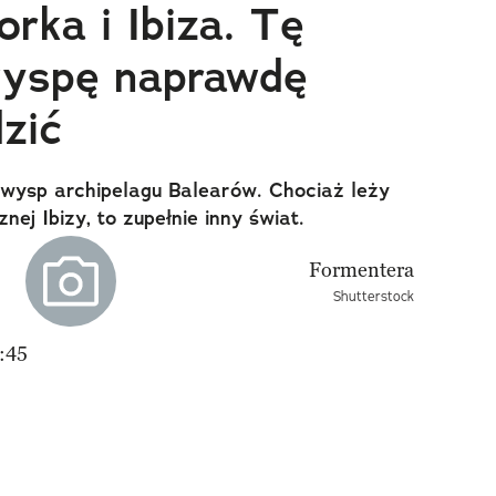
orka i Ibiza. Tę
wyspę naprawdę
zić
 wysp archipelagu Balearów. Chociaż leży
nej Ibizy, to zupełnie inny świat.
Shutterstock
:45