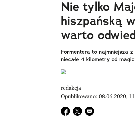
Nie tylko Maj
hiszpańską 
warto odwied
Formentera to najmniejsza z
niecałe 4 kilometry od magicz
redakcja
Opublikowano: 08.06.2020, 11
Udostępnij na facebook
Udostępnij na twitter
E-mail do przyjaciela