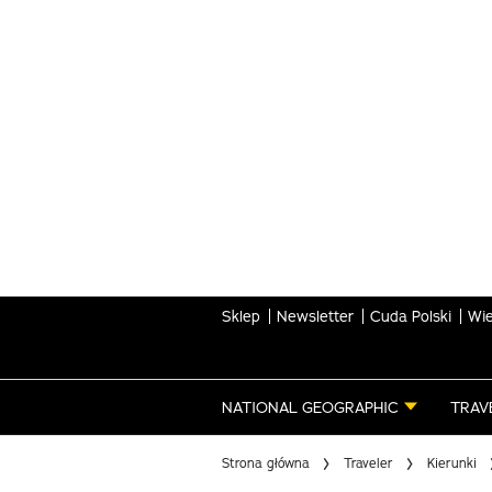
Skip
to
main
content
Sklep
Newsletter
Cuda Polski
Wie
NATIONAL GEOGRAPHIC
TRAV
Strona główna
Traveler
Kierunki