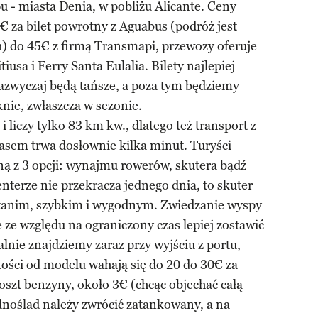
 - miasta Denia, w pobliżu Alicante. Ceny
9€ za bilet powrotny z Aguabus (podróż jest
h) do 45€ z firmą Transmapi, przewozy oferuje
iusa i Ferry Santa Eulalia. Bilety najlepiej
zazwyczaj będą tańsze, a poza tym będziemy
knie, zwłaszcza w sezonie.
 liczy tylko 83 km kw., dlatego też transport z
asem trwa dosłownie kilka minut. Turyści
ną z 3 opcji: wynajmu rowerów, skutera bądź
nterze nie przekracza jednego dnia, to skuter
tanim, szybkim i wygodnym. Zwiedzanie wyspy
 ze względu na ograniczony czas lepiej zostawić
lnie znajdziemy zaraz przy wyjściu z portu,
ości od modelu wahają się do 20 do 30€ za
koszt benzyny, około 3€ (chcąc objechać całą
dnoślad należy zwrócić zatankowany, a na