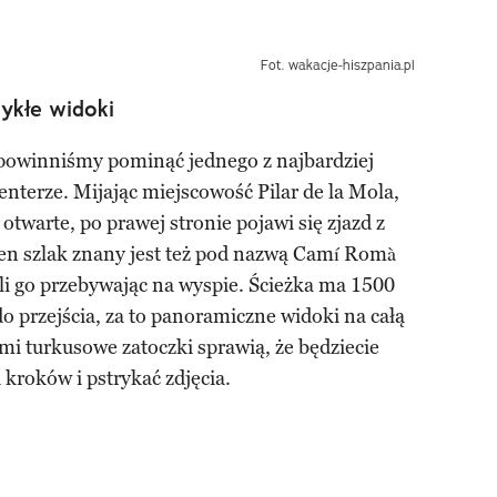
Fot. wakacje-hiszpania.pl
ykłe widoki
powinniśmy pominąć jednego z najbardziej
terze. Mijając miejscowość Pilar de la Mola,
twarte, po prawej stronie pojawi się zjazd z
Ten szlak znany jest też pod nazwą Camí Romà
li go przebywając na wyspie. Ścieżka ma 1500
do przejścia, za to panoramiczne widoki na całą
i turkusowe zatoczki sprawią, że będziecie
a kroków i pstrykać zdjęcia.