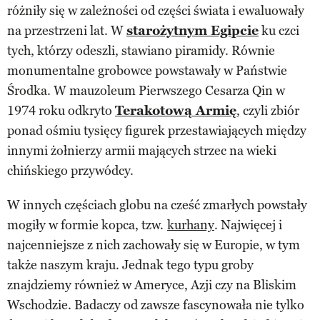
różniły się w zależności od części świata i ewaluowały
na przestrzeni lat. W
starożytnym Egipcie
ku czci
tych, którzy odeszli, stawiano piramidy. Równie
monumentalne grobowce powstawały w Państwie
Środka. W mauzoleum Pierwszego Cesarza Qin w
1974 roku odkryto
Terakotową Armię
, czyli zbiór
ponad ośmiu tysięcy figurek przestawiających między
innymi żołnierzy armii mających strzec na wieki
chińskiego przywódcy.
W innych częściach globu na cześć zmarłych powstały
mogiły w formie kopca, tzw.
kurhany
. Najwięcej i
najcenniejsze z nich zachowały się w Europie, w tym
także naszym kraju. Jednak tego typu groby
znajdziemy również w Ameryce, Azji czy na Bliskim
Wschodzie. Badaczy od zawsze fascynowała nie tylko