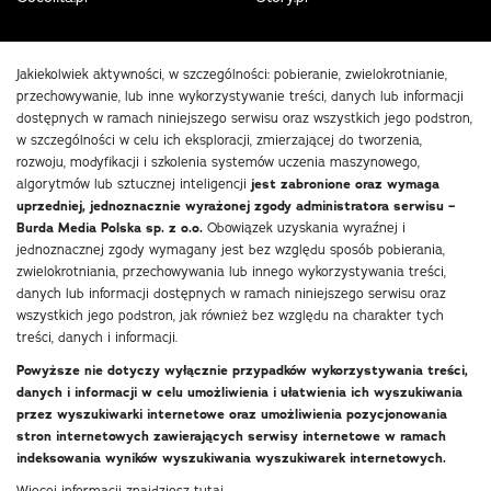
Jakiekolwiek aktywności, w szczególności: pobieranie, zwielokrotnianie,
przechowywanie, lub inne wykorzystywanie treści, danych lub informacji
dostępnych w ramach niniejszego serwisu oraz wszystkich jego podstron,
w szczególności w celu ich eksploracji, zmierzającej do tworzenia,
rozwoju, modyfikacji i szkolenia systemów uczenia maszynowego,
algorytmów lub sztucznej inteligencji
jest zabronione oraz wymaga
uprzedniej, jednoznacznie wyrażonej zgody administratora serwisu –
Burda Media Polska sp. z o.o.
Obowiązek uzyskania wyraźnej i
jednoznacznej zgody wymagany jest bez względu sposób pobierania,
zwielokrotniania, przechowywania lub innego wykorzystywania treści,
danych lub informacji dostępnych w ramach niniejszego serwisu oraz
wszystkich jego podstron, jak również bez względu na charakter tych
treści, danych i informacji.
Powyższe nie dotyczy wyłącznie przypadków wykorzystywania treści,
danych i informacji w celu umożliwienia i ułatwienia ich wyszukiwania
przez wyszukiwarki internetowe oraz umożliwienia pozycjonowania
stron internetowych zawierających serwisy internetowe w ramach
indeksowania wyników wyszukiwania wyszukiwarek internetowych.
Więcej informacji znajdziesz
tutaj
.