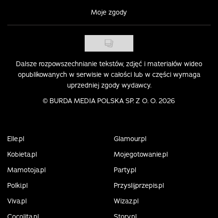
Moje zgody
Dalsze rozpowszechnianie tekstów, zdjęć i materiałów wideo
opublikowanych w serwisie w całości lub w części wymaga
uprzedniej zgody wydawcy.
©
BURDA MEDIA POLSKA SP. Z O. O. 2026
Elle.pl
Glamour.pl
Kobieta.pl
Mojegotowanie.pl
Mamotoja.pl
Party.pl
Polki.pl
Przyslijprzepis.pl
Viva.pl
Wizaz.pl
Cocolita.pl
Story.pl