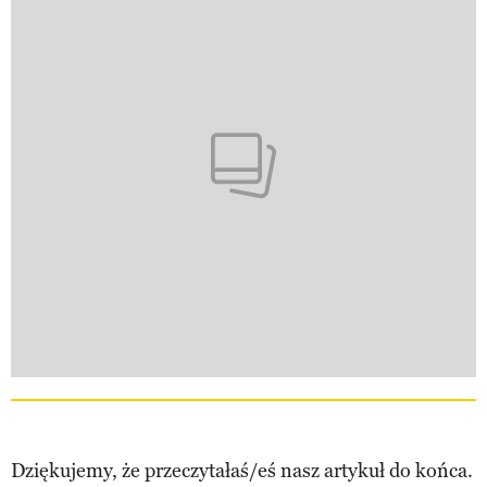
Dziękujemy, że przeczytałaś/eś nasz artykuł do końca.