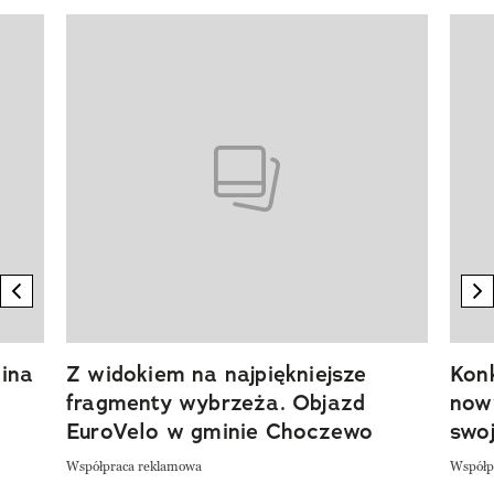
Pokazywanie elementu 1 z 20
previous element
n
ina
Z widokiem na najpiękniejsze
Kon
fragmenty wybrzeża. Objazd
now
EuroVelo w gminie Choczewo
swoj
Współpraca reklamowa
Współp