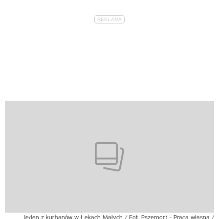
Jeden z kurhanów w Łękach Małych / Fot. Pszemor1 - Praca własna /