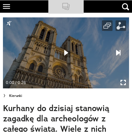
Skip
to
NATIONAL GEOGRAPHIC
main
content
TRAVELER
PODCASTY
Sklep
Newsletter
0:00 / 0:26
Cuda Polski
Kierunki
Wielki Konkurs Fotograficzny
Kurhany do dzisiaj stanowią
Trendbook Podróżniczy
zagadkę dla archeologów z
Polecane
całego świata. Wiele z nich