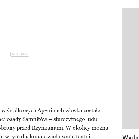
Pokazy
u w środkowych Apeninach wioska została
ej osady Samnitów – starożytnego ludu
o obrony przed Rzymianami. W okolicy można
in, w tym doskonale zachowane teatr i
Wydan