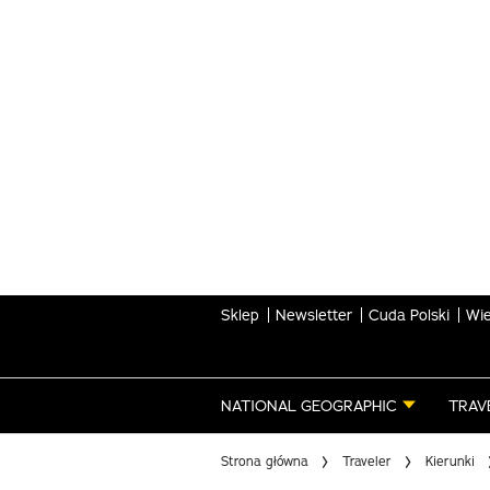
Skip
to
main
content
Sklep
Newsletter
Cuda Polski
Wie
NATIONAL GEOGRAPHIC
TRAV
Strona główna
Traveler
Kierunki