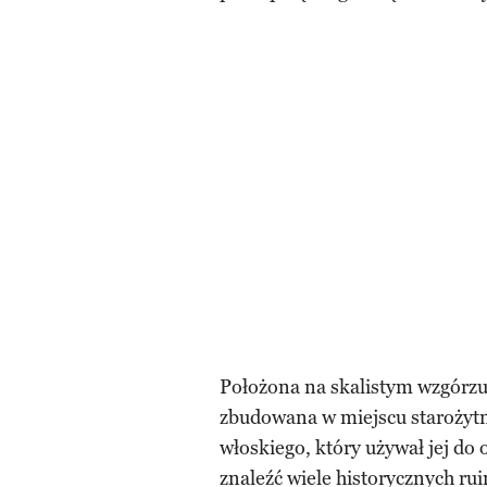
Położona na skalistym wzgórz
zbudowana w miejscu starożytn
włoskiego, który używał jej d
znaleźć wiele historycznych ru