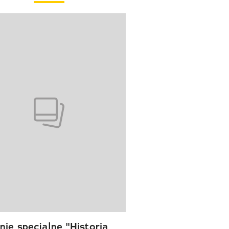
wanie elementu 1 z 1
ie specjalne "Historia