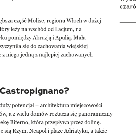
czar
ębsza część Molise, regionu Włoch w dużej
tóry leży na wschód od Lacjum, na
ku pomiędzy Abruzją i Apulią. Mała
yczyniła się do zachowania wiejskiej
c z niego jedną z najlepiej zachowanych
 Castropignano?
uży potencjał – architektura miejscowości
ylów, a z wielu domów roztacza się panoramiczny
zekę Biferno, która przepływa przez dolinę.
e sią Rzym, Neapol i plaże Adriatyku, a także