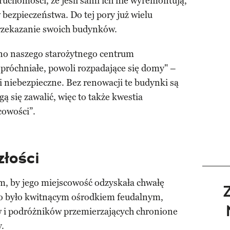
uchomości, że jeśli sami ich nie wyremontują,
 bezpieczeństwa. Do tej pory już wielu
 przekazanie swoich budynków.
kno naszego starożytnego centrum
 spróchniałe, powoli rozpadające się domy" –
 niebezpieczne. Bez renowacji te budynki są
ą się zawalić, więc to także kwestia
cowości”.
złości
ym, by jego miejscowość odzyskała chwałę
no było kwitnącym ośrodkiem feudalnym,
 i podróżników przemierzających chronione
.