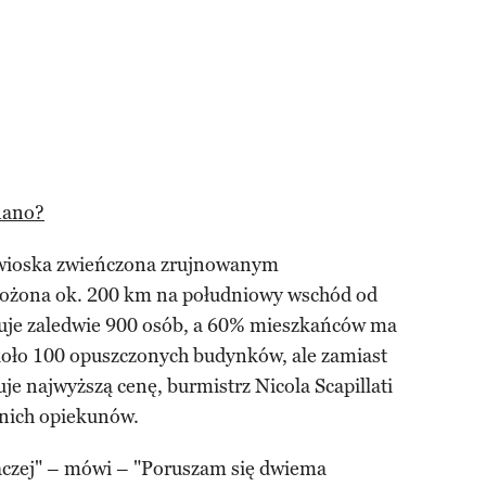
nano?
 wioska zwieńczona zrujnowanym
ożona ok. 200 km na południowy wschód od
je zaledwie 900 osób, a 60% mieszkańców ma
około 100 opuszczonych budynków, ale zamiast
je najwyższą cenę, burmistrz Nicola Scapillati
dnich opiekunów.
naczej" – mówi – "Poruszam się dwiema