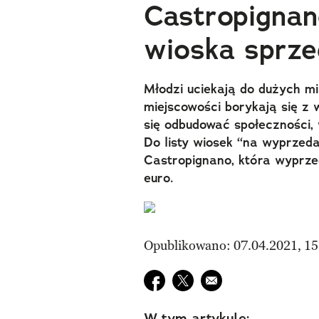
Castropignan
wioska sprze
Młodzi uciekają do dużych mi
miejscowości borykają się z w
się odbudować społeczności,
Do listy wiosek “na wyprzed
Castropignano, która wyprze
euro.
Opublikowano: 07.04.2021, 15
Udostępnij na facebook
Udostępnij na twitter
E-mail do przyjaciela
W tym artykule: