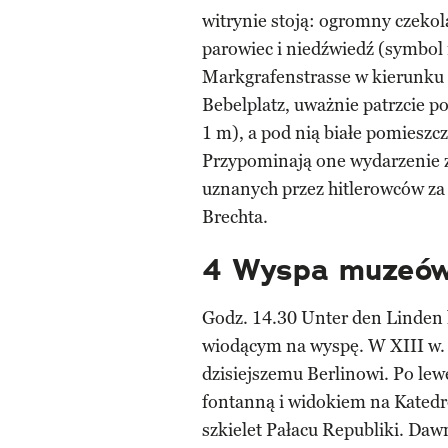
witrynie stoją: ogromny czek
parowiec i niedźwiedź (symbol
Markgrafenstrasse w kierunku U
Bebelplatz, uważnie patrzcie po
1 m), a pod nią białe pomieszc
Przypominają one wydarzenie z 
uznanych przez hitlerowców za
Brechta.
4 Wyspa muzeó
Godz. 14.30 Unter den Linden
wiodącym na wyspę. W XIII w. i
dzisiejszemu Berlinowi. Po lew
fontanną i widokiem na Katedr
szkielet Pałacu Republiki. Da