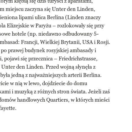
órym kłębią się dziś turyści z aparatami,
tym miejscu zaczyna się Unter den Linden,
cieniona lipami ulica Berlina (Linden znaczy
la Elizejskie w Paryżu – rozlokowały się przy
usowe hotele (np. niedawno odbudowany 5-
mbasad: Francji, Wielkiej Brytanii, USA i Rosji.
 po prawej budynek rosyjskiej ambasady i
 pojawi się przecznica – Friedrichstrasse,
 Unter den Linden. Przed wojną słynęła z
była jedną z najważniejszych arterii Berlina.
cicie w nią w lewo, dojdziecie do domu
mi i muzyką z różnych stron świata. Jeżeli zaś
o domów handlowych Quartiers, w których mieści
fayette.