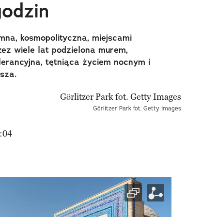
godzin
na, kosmopolityczna, miejscami
zez wiele lat podzielona murem,
lerancyjna, tętniąca życiem nocnym i
sza.
Görlitzer Park fot. Getty Images
:04