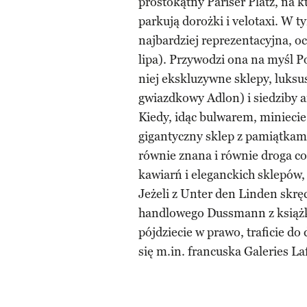
prostokątny Pariser Platz, na kt
parkują dorożki i velotaxi. W 
najbardziej reprezentacyjna, o
lipa). Przywodzi ona na myśl Po
niej ekskluzywne sklepy, luks
gwiazdkowy Adlon) i siedziby a
Kiedy, idąc bulwarem, miniecie
gigantyczny sklep z pamiątkami,
równie znana i równie droga co
kawiarń i eleganckich sklepów, 
Jeżeli z Unter den Linden skrę
handlowego Dussmann z książka
pójdziecie w prawo, traficie d
się m.in. francuska Galeries La