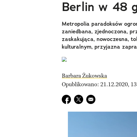
Berlin w 48 
Metropolia paradoksów ogrom
zaniedbana, zjednoczona, pr
zaskakująca, nowoczesna, to
kulturalnym, przyjazna zapra
Barbara Żukowska
Opublikowano: 21.12.2020, 13
Udostępnij na facebook
Udostępnij na twitter
E-mail do przyjaciela