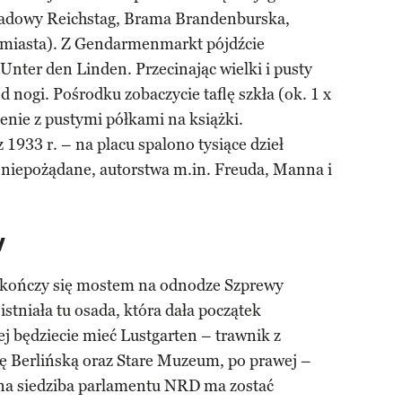
oladowy Reichstag, Brama Brandenburska,
 miasta). Z Gendarmenmarkt pójdźcie
nter den Linden. Przecinając wielki i pusty
d nogi. Pośrodku zobaczycie taflę szkła (ok. 1 x
zenie z pustymi półkami na książki.
1933 r. – na placu spalono tysiące dzieł
 niepożądane, autorstwa m.in. Freuda, Manna i
w
 kończy się mostem na odnodze Szprewy
stniała tu osada, która dała początek
ej będziecie mieć Lustgarten – trawnik z
ę Berlińską oraz Stare Muzeum, po prawej –
wna siedziba parlamentu NRD ma zostać