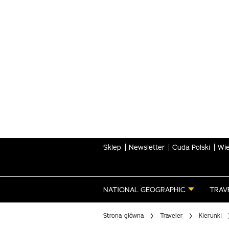
Skip
to
main
content
Sklep
Newsletter
Cuda Polski
Wie
NATIONAL GEOGRAPHIC
TRAV
Strona główna
Traveler
Kierunki