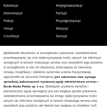
Kobieta.pl
Mojegotowanie.pl
Mamotoja.pl
Party.pl
Polki.pl
Przyslijprzepis.pl
Viva.pl
Wizaz.pl
Cocolita.pl
Story.pl
Jakiekolwiek aktywności, w szczególności: pobieranie, zwielokrotnianie,
przechowywanie, lub inne wykorzystywanie treści, danych lub informacji
dostępnych w ramach niniejszego serwisu oraz wszystkich jego podstron,
w szczególności w celu ich eksploracji, zmierzającej do tworzenia,
rozwoju, modyfikacji i szkolenia systemów uczenia maszynowego,
algorytmów lub sztucznej inteligencji
jest zabronione oraz wymaga
uprzedniej, jednoznacznie wyrażonej zgody administratora serwisu –
Burda Media Polska sp. z o.o.
Obowiązek uzyskania wyraźnej i
jednoznacznej zgody wymagany jest bez względu sposób pobierania,
zwielokrotniania, przechowywania lub innego wykorzystywania treści,
danych lub informacji dostępnych w ramach niniejszego serwisu oraz
wszystkich jego podstron, jak również bez względu na charakter tych