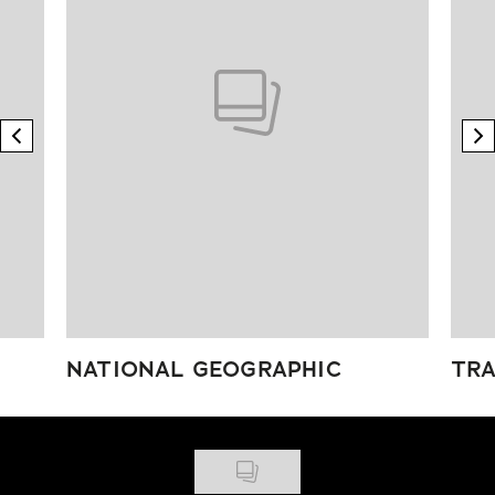
previous element
n
NATIONAL GEOGRAPHIC
TRA