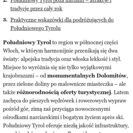
Południowy Tyrol poza nartami – atrakcje i
tradycje przez cały rok
Praktyczne wskazówki dla podróżujących do
Południowego Tyrolu
Południowy Tyrol
to region w północnej części
Włoch, w którym harmonijnie przenikają się dwa
światy: alpejska tradycja oraz włoska lekkość i styl.
Miejsce to wyróżnia się nie tylko wyjątkowymi
krajobrazami – od
monumentalnych Dolomitów
,
przez zielone doliny po malownicze miasteczka – ale
także
różnorodnością oferty turystycznej
. Latem
zachęca do pieszych wędrówek i rowerowych wypraw
pośród gór, zimą zaś przyciąga nowoczesnymi
ośrodkami narciarskimi i bogatym życiem après ski.
Południowy Tyrol oferuje niezłą jakość infrastruktury,