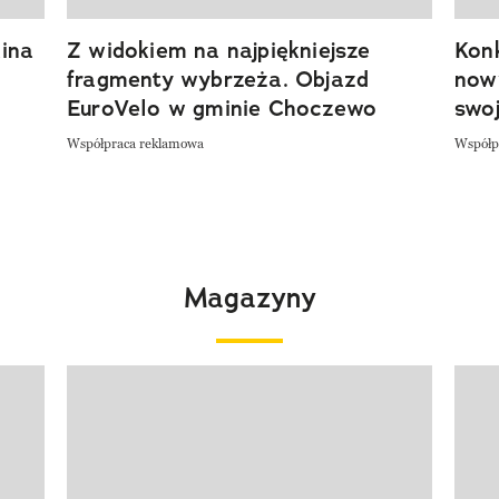
ina
Z widokiem na najpiękniejsze
Kon
fragmenty wybrzeża. Objazd
now
EuroVelo w gminie Choczewo
swoj
Współpraca reklamowa
Współp
Magazyny
Pokazywanie elementu 1 z 4