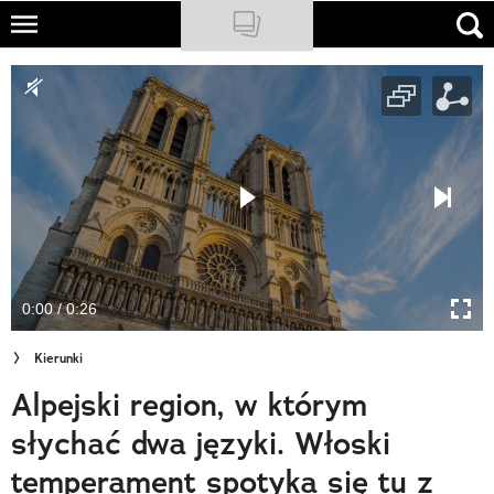
Skip
to
NATIONAL GEOGRAPHIC
main
content
TRAVELER
PODCASTY
Sklep
Newsletter
0:00 / 0:26
Cuda Polski
Kierunki
Wielki Konkurs Fotograficzny
Alpejski region, w którym
Trendbook Podróżniczy
słychać dwa języki. Włoski
Polecane
temperament spotyka się tu z