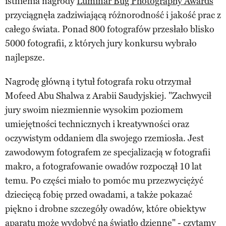
istnienia nagrody
Luminar Bug Photography Awards
przyciągnęła zadziwiającą różnorodność i jakość prac z
całego świata. Ponad 800 fotografów przesłało blisko
5000 fotografii, z których jury konkursu wybrało
najlepsze.
Nagrodę główną i tytuł fotografa roku otrzymał
Mofeed Abu Shalwa z Arabii Saudyjskiej. "Zachwycił
jury swoim niezmiennie wysokim poziomem
umiejętności technicznych i kreatywności oraz
oczywistym oddaniem dla swojego rzemiosła. Jest
zawodowym fotografem ze specjalizacją w fotografii
makro, a fotografowanie owadów rozpoczął 10 lat
temu. Po części miało to pomóc mu przezwyciężyć
dziecięcą fobię przed owadami, a także pokazać
piękno i drobne szczegóły owadów, które obiektyw
aparatu może wydobyć na światło dzienne" - czytamy