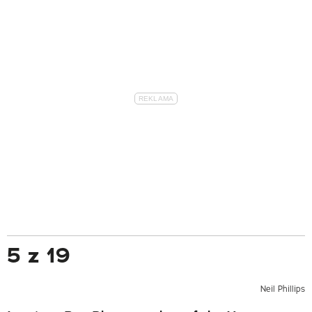
5 z 19
Neil Phillips