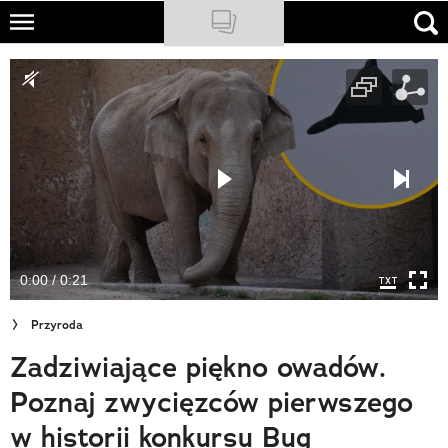
Skip
to
NATIONAL GEOGRAPHIC
main
content
TRAVELER
PODCASTY
Sklep
Newsletter
0:00 / 0:21
Cuda Polski
Przyroda
Wielki Konkurs Fotograficzny
Zadziwiające piękno owadów.
Trendbook Podróżniczy
Poznaj zwycięzców pierwszego
Polecane
w historii konkursu Bug