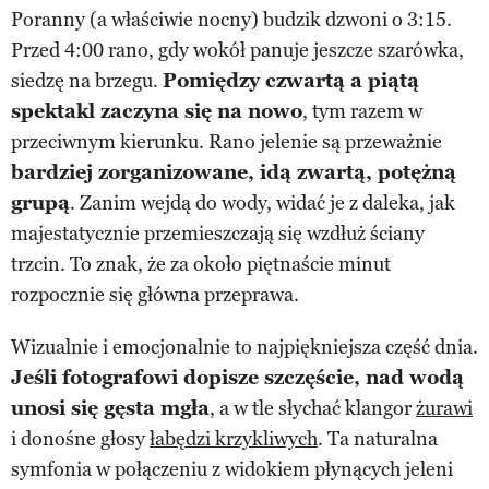
Poranny (a właściwie nocny) budzik dzwoni o 3:15.
Przed 4:00 rano, gdy wokół panuje jeszcze szarówka,
siedzę na brzegu.
Pomiędzy czwartą a piątą
spektakl zaczyna się na nowo
, tym razem w
przeciwnym kierunku. Rano jelenie są przeważnie
bardziej zorganizowane, idą zwartą, potężną
grupą
. Zanim wejdą do wody, widać je z daleka, jak
majestatycznie przemieszczają się wzdłuż ściany
trzcin. To znak, że za około piętnaście minut
rozpocznie się główna przeprawa.
Wizualnie i emocjonalnie to najpiękniejsza część dnia.
Jeśli fotografowi dopisze szczęście, nad wodą
unosi się gęsta mgła
, a w tle słychać klangor
żurawi
i donośne głosy
łabędzi krzykliwych
. Ta naturalna
symfonia w połączeniu z widokiem płynących jeleni