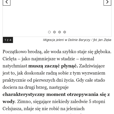
previous element
nex
z
y
w
a
n
Strona 1
Strona 2
Strona 3
Strona 4
i
1 z 4
Migracja jeleni w Dolinie Baryczy / fot. Jan Zięba
e
e
Początkowo brodzą, ale woda szybko staje się głęboka.
l
Cielęta – jako najmniejsze w stadzie – niemal
e
natychmiast
muszą zacząć płynąć.
Zadziwiające
m
jest to, jak doskonale radzą sobie z tym wyzwaniem
e
praktycznie od pierwszych dni życia. Gdy całe stado
n
dociera na drugi brzeg, następuje
t
charakterystyczny moment otrzepywania się z
u
wody
. Zimno, sięgające niekiedy zaledwie 5 stopni
1
Celsjusza, zdaje się nie robić na jeleniach