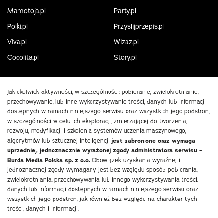
Mamotoja.pl
Party.pl
Polki.pl
Przyslijprzepis.pl
Viva.pl
Wizaz.pl
Cocolita.pl
Story.pl
Jakiekolwiek aktywności, w szczególności: pobieranie, zwielokrotnianie,
przechowywanie, lub inne wykorzystywanie treści, danych lub informacji
dostępnych w ramach niniejszego serwisu oraz wszystkich jego podstron,
w szczególności w celu ich eksploracji, zmierzającej do tworzenia,
rozwoju, modyfikacji i szkolenia systemów uczenia maszynowego,
algorytmów lub sztucznej inteligencji
jest zabronione oraz wymaga
uprzedniej, jednoznacznie wyrażonej zgody administratora serwisu –
Burda Media Polska sp. z o.o.
Obowiązek uzyskania wyraźnej i
jednoznacznej zgody wymagany jest bez względu sposób pobierania,
zwielokrotniania, przechowywania lub innego wykorzystywania treści,
danych lub informacji dostępnych w ramach niniejszego serwisu oraz
wszystkich jego podstron, jak również bez względu na charakter tych
treści, danych i informacji.