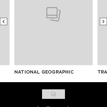
previous element
n
NATIONAL GEOGRAPHIC
TRA