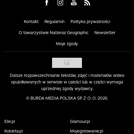
Visit us on Facebook
Visit us on Instagram
Visit us on Youtube
Visit us on Rss
Kontakt
Regulamin
Polityka prywatności
O towarzystwie National Geographic
Newsletter
Moje zgody
Dalsze rozpowszechnianie tekstów, zdjęć i materiałów wideo
opublikowanych w serwisie w całości lub w części wymaga
uprzedniej zgody wydawcy.
©
BURDA MEDIA POLSKA SP. Z O. O. 2026
Elle.pl
Glamour.pl
Kobieta.pl
Mojegotowanie.pl