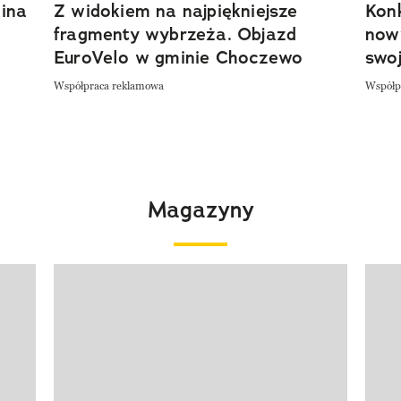
ina
Z widokiem na najpiękniejsze
Kon
fragmenty wybrzeża. Objazd
now
EuroVelo w gminie Choczewo
swoj
Współpraca reklamowa
Współp
Magazyny
Pokazywanie elementu 1 z 4