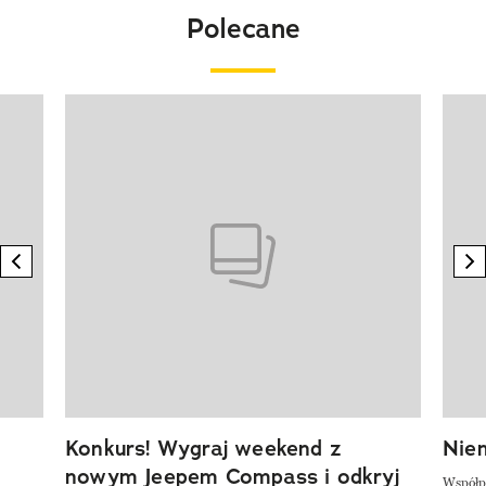
Polecane
Pokazywanie elementu 1 z 20
previous element
n
Konkurs! Wygraj weekend z
Niem
nowym Jeepem Compass i odkryj
Współp