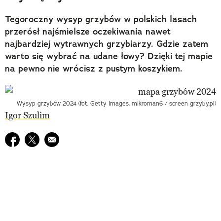
Tegoroczny wysyp grzybów w polskich lasach
przerósł najśmielsze oczekiwania nawet
najbardziej wytrawnych grzybiarzy. Gdzie zatem
warto się wybrać na udane łowy? Dzięki tej mapie
na pewno nie wrócisz z pustym koszykiem.
Wysyp grzybów 2024 (fot. Getty Images, mikroman6 / screen grzyby.pl)
Igor Szulim
Udostępnij na facebook
Udostępnij na twitter
E-mail do przyjaciela