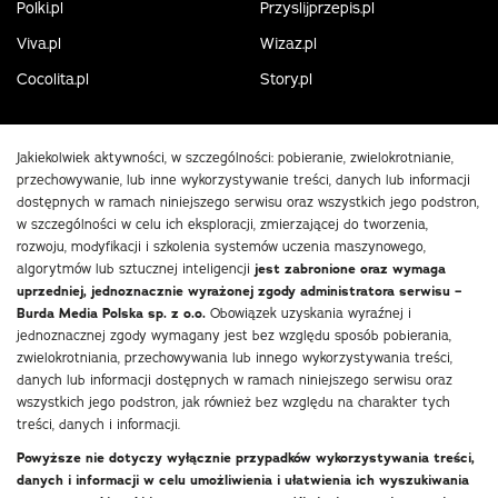
Polki.pl
Przyslijprzepis.pl
Viva.pl
Wizaz.pl
Cocolita.pl
Story.pl
Jakiekolwiek aktywności, w szczególności: pobieranie, zwielokrotnianie,
przechowywanie, lub inne wykorzystywanie treści, danych lub informacji
dostępnych w ramach niniejszego serwisu oraz wszystkich jego podstron,
w szczególności w celu ich eksploracji, zmierzającej do tworzenia,
rozwoju, modyfikacji i szkolenia systemów uczenia maszynowego,
algorytmów lub sztucznej inteligencji
jest zabronione oraz wymaga
uprzedniej, jednoznacznie wyrażonej zgody administratora serwisu –
Burda Media Polska sp. z o.o.
Obowiązek uzyskania wyraźnej i
jednoznacznej zgody wymagany jest bez względu sposób pobierania,
zwielokrotniania, przechowywania lub innego wykorzystywania treści,
danych lub informacji dostępnych w ramach niniejszego serwisu oraz
wszystkich jego podstron, jak również bez względu na charakter tych
treści, danych i informacji.
Powyższe nie dotyczy wyłącznie przypadków wykorzystywania treści,
danych i informacji w celu umożliwienia i ułatwienia ich wyszukiwania