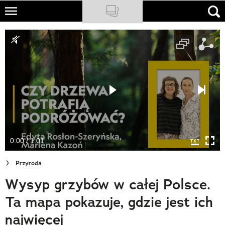
Skip
to
NATIONAL GEOGRAPHIC
main
content
TRAVELER
PODCASTY
Sklep
Newsletter
0:00 / 1:01
Cuda Polski
Przyroda
Wielki Konkurs Fotograficzny
Wysyp grzybów w całej Polsce.
Trendbook Podróżniczy
Ta mapa pokazuje, gdzie jest ich
Polecane
najwięcej