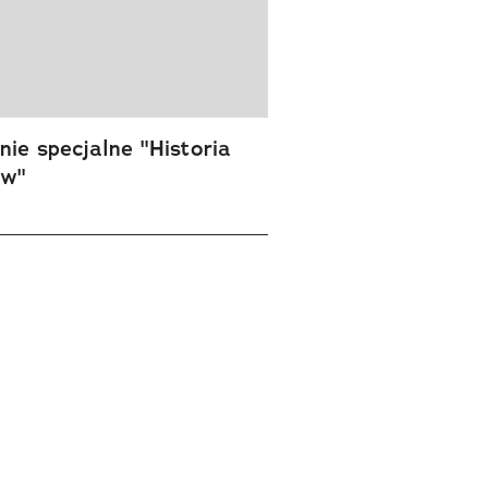
ie specjalne "Historia
ów"