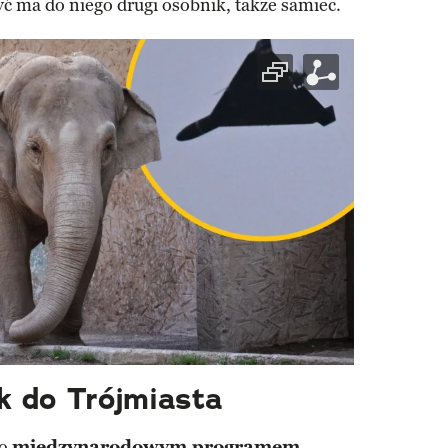
yć ma do niego drugi osobnik, także samiec.
k do Trójmiasta
go
międzynarodowym programem