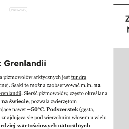
Pokazy
 Grenlandii
a piżmowołów arktycznych jest
tundra
ocnej. Ssaki te można zaobserwować m.in.
na
renlandii
. Sierść piżmowołów, często określana
h
na
świecie
, pozwala zwierzętom
ające nawet
–50°C
.
Podszerstek
(gęsta,
i znajdująca się pod wierzchnim włosem u wielu
rdziej wartościowych
naturalnych