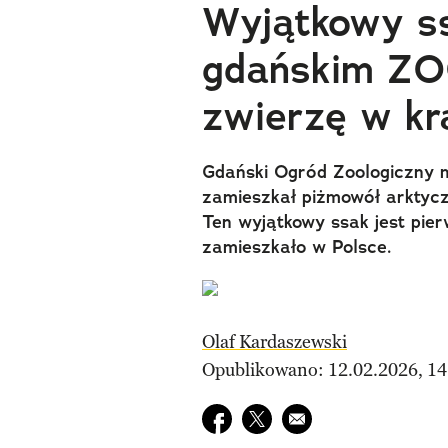
Wyjątkowy ss
gdańskim ZOO
zwierzę w kr
Gdański Ogród Zoologiczny 
zamieszkał piżmowół arktyczn
Ten wyjątkowy ssak jest pie
zamieszkało w Polsce.
Olaf Kardaszewski
Opublikowano: 12.02.2026, 14
Udostępnij na facebook
Udostępnij na twitter
E-mail do przyjaciela