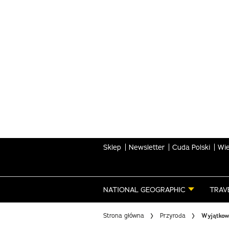
Skip
to
main
content
Sklep
Newsletter
Cuda Polski
Wie
NATIONAL GEOGRAPHIC
TRAV
Strona główna
Przyroda
Wyjątkowy