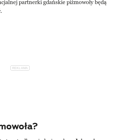
ncjalnej partnerki gdańskie piżmowoły będą
.
żmowoła?