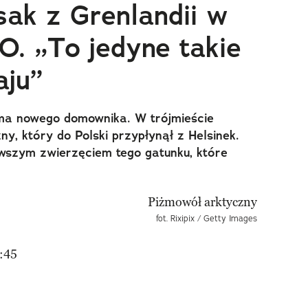
ak z Grenlandii w
. „To jedyne takie
aju”
ma nowego domownika. W trójmieście
y, który do Polski przypłynął z Helsinek.
rwszym zwierzęciem tego gatunku, które
fot. Rixipix / Getty Images
:45