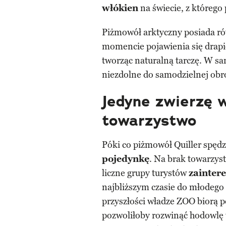
włókien
na świecie, z którego 
Piżmowół arktyczny posiada r
momencie pojawienia się drapi
tworząc naturalną tarczę. W s
niezdolne do samodzielnej obr
Jedyne zwierzę w
towarzystwo
Póki co piżmowół Quiller spę
pojedynkę
. Na brak towarzys
liczne grupy turystów
zainter
najbliższym czasie do młodeg
przyszłości władze ZOO biorą
pozwoliłoby rozwinąć hodowlę 