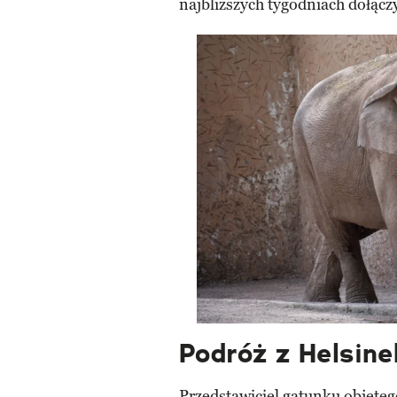
najbliższych tygodniach dołącz
Podróż z Helsine
Przedstawiciel gatunku objęte