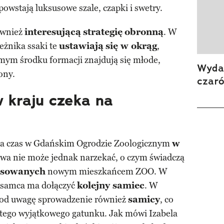
powstają luksusowe szale, czapki i swetry.
ównież
interesującą
strategię
obronną
. W
eżnika ssaki te
ustawiają
się w okrąg
,
amym środku formacji znajdują się młode,
Wydan
ony.
czar
 kraju czeka na
dza czas w Gdańskim Ogrodzie Zoologicznym
w
twa nie może jednak narzekać, o czym świadczą
esowanych
nowym mieszkańcem ZOO. W
o samca ma dołączyć
kolejny samiec
. W
 pod uwagę sprowadzenie również
samicy
, co
tego wyjątkowego gatunku. Jak mówi Izabela