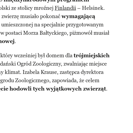
olski ze stolicy mroźnej
Finlandii
– Helsinek.
, zwierzę musiało pokonać
wymagającą
j umieszczonej na specjalnie przygotowanym
cy w postaci Morza Bałtyckiego, piżmowół musiał
mowej
.
, który wcześniej był domem dla
trójmiejskich
 Gdański Ogród Zoologiczny, zwalniając miejsce
klimat. Izabela Krause, zastępca dyrektora
grodu Zoologicznego, zapowiada, że celem
cie
hodowli tych wyjątkowych zwierząt
.