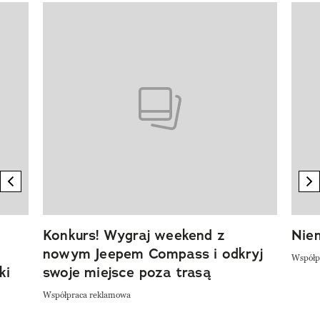
Pokazywanie elementu 1 z 20
previous element
n
Konkurs! Wygraj weekend z
Niem
nowym Jeepem Compass i odkryj
Współp
ki
swoje miejsce poza trasą
Współpraca reklamowa