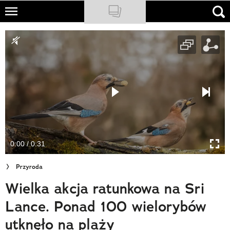
Skip
to
NATIONAL GEOGRAPHIC
main
content
TRAVELER
PODCASTY
Sklep
Newsletter
0:00 / 0:31
Cuda Polski
Przyroda
Wielki Konkurs Fotograficzny
Wielka akcja ratunkowa na Sri
Trendbook Podróżniczy
Lance. Ponad 100 wielorybów
Polecane
utknęło na plaży