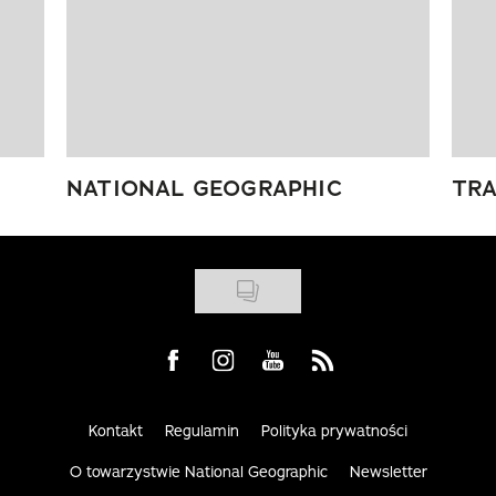
NATIONAL GEOGRAPHIC
TRA
Visit us on Facebook
Visit us on Instagram
Visit us on Youtube
Visit us on Rss
Kontakt
Regulamin
Polityka prywatności
O towarzystwie National Geographic
Newsletter