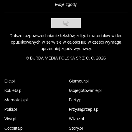
Moje zgody
Dalsze rozpowszechnianie tekstów, zdjęć i materiałów wideo
opublikowanych w serwisie w całości lub w części wymaga
uprzedniej zgody wydawcy.
©
BURDA MEDIA POLSKA SP. Z O. O. 2026
Elle.pl
Glamour.pl
Kobieta.pl
Mojegotowanie.pl
Mamotoja.pl
Party.pl
Polki.pl
Przyslijprzepis.pl
Viva.pl
Wizaz.pl
Cocolita.pl
Story.pl