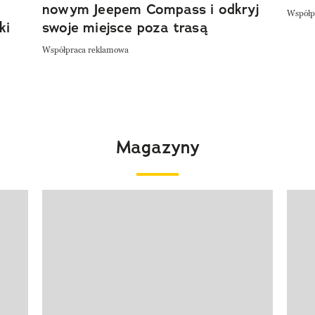
nowym Jeepem Compass i odkryj
Współp
ki
swoje miejsce poza trasą
Współpraca reklamowa
Magazyny
Pokazywanie elementu 1 z 4