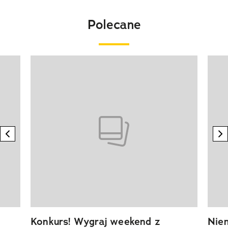
Polecane
Pokazywanie elementu 1 z 20
previous element
n
Konkurs! Wygraj weekend z
Niem