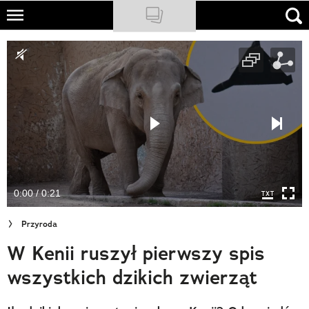
Skip
to
NATIONAL GEOGRAPHIC
main
content
TRAVELER
PODCASTY
Sklep
Newsletter
0:00 / 0:21
Cuda Polski
Przyroda
Wielki Konkurs Fotograficzny
W Kenii ruszył pierwszy spis
Trendbook Podróżniczy
wszystkich dzikich zwierząt
Polecane