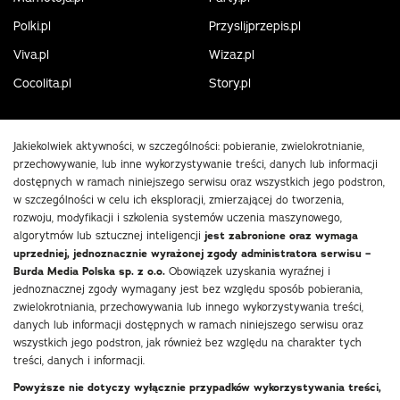
Polki.pl
Przyslijprzepis.pl
Viva.pl
Wizaz.pl
Cocolita.pl
Story.pl
Jakiekolwiek aktywności, w szczególności: pobieranie, zwielokrotnianie,
przechowywanie, lub inne wykorzystywanie treści, danych lub informacji
dostępnych w ramach niniejszego serwisu oraz wszystkich jego podstron,
w szczególności w celu ich eksploracji, zmierzającej do tworzenia,
rozwoju, modyfikacji i szkolenia systemów uczenia maszynowego,
algorytmów lub sztucznej inteligencji
jest zabronione oraz wymaga
uprzedniej, jednoznacznie wyrażonej zgody administratora serwisu –
Burda Media Polska sp. z o.o.
Obowiązek uzyskania wyraźnej i
jednoznacznej zgody wymagany jest bez względu sposób pobierania,
zwielokrotniania, przechowywania lub innego wykorzystywania treści,
danych lub informacji dostępnych w ramach niniejszego serwisu oraz
wszystkich jego podstron, jak również bez względu na charakter tych
treści, danych i informacji.
Powyższe nie dotyczy wyłącznie przypadków wykorzystywania treści,