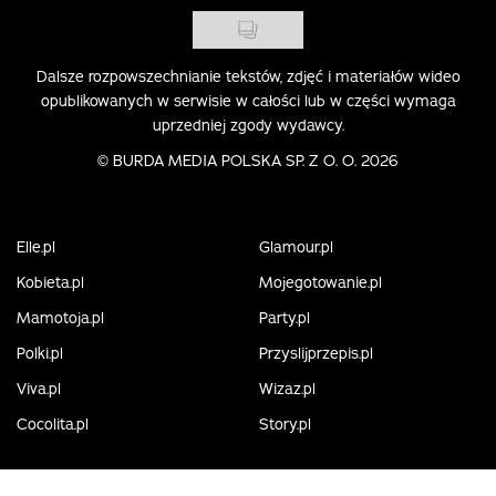
Dalsze rozpowszechnianie tekstów, zdjęć i materiałów wideo
opublikowanych w serwisie w całości lub w części wymaga
uprzedniej zgody wydawcy.
©
BURDA MEDIA POLSKA SP. Z O. O. 2026
Elle.pl
Glamour.pl
Kobieta.pl
Mojegotowanie.pl
Mamotoja.pl
Party.pl
Polki.pl
Przyslijprzepis.pl
Viva.pl
Wizaz.pl
Cocolita.pl
Story.pl