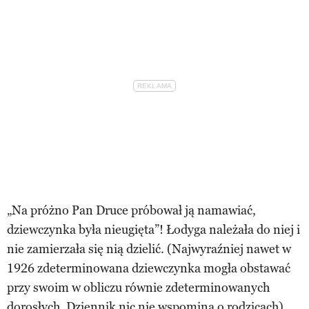
„Na próżno Pan Druce próbował ją namawiać,
dziewczynka była nieugięta”! Łodyga należała do niej i
nie zamierzała się nią dzielić. (Najwyraźniej nawet w
1926 zdeterminowana dziewczynka mogła obstawać
przy swoim w obliczu równie zdeterminowanych
dorosłych. Dziennik nic nie wspomina o rodzicach).