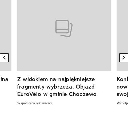
previous element
n
ina
Z widokiem na najpiękniejsze
Kon
fragmenty wybrzeża. Objazd
now
EuroVelo w gminie Choczewo
swoj
Współpraca reklamowa
Współp