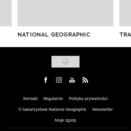
NATIONAL GEOGRAPHIC
TRA
Visit us on Facebook
Visit us on Instagram
Visit us on Youtube
Visit us on Rss
Kontakt
Regulamin
Polityka prywatności
O towarzystwie National Geographic
Newsletter
Moje zgody