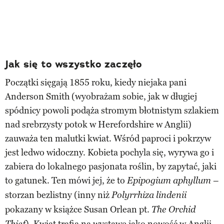
Jak się to wszystko zaczęło
Początki sięgają 1855 roku, kiedy niejaka pani
Anderson Smith (wyobrażam sobie, jak w długiej
spódnicy powoli podąża stromym błotnistym szlakiem
nad srebrzysty potok w Herefordshire w Anglii)
zauważa ten malutki kwiat. Wśród paproci i pokrzyw
jest ledwo widoczny. Kobieta pochyla się, wyrywa go i
zabiera do lokalnego pasjonata roślin, by zapytać, jaki
to gatunek. Ten mówi jej, że to
–
Epipogium aphyllum
storzan bezlistny (inny niż
Polyrrhiza lindenii
pokazany w książce Susan Orlean pt.
The Orchid
). Kwiat trafia na wystawę jako nowość w Anglii