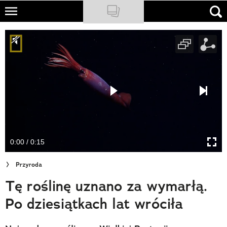
Skip
to
NATIONAL GEOGRAPHIC
main
content
TRAVELER
PODCASTY
Sklep
Newsletter
0:00 / 0:15
Cuda Polski
Przyroda
Wielki Konkurs Fotograficzny
Tę roślinę uznano za wymarłą.
Trendbook Podróżniczy
Po dziesiątkach lat wróciła
Polecane