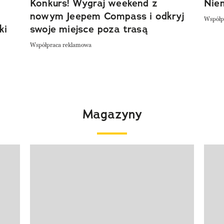
Konkurs! Wygraj weekend z
Niem
nowym Jeepem Compass i odkryj
Współp
ki
swoje miejsce poza trasą
Współpraca reklamowa
Magazyny
Pokazywanie elementu 1 z 4