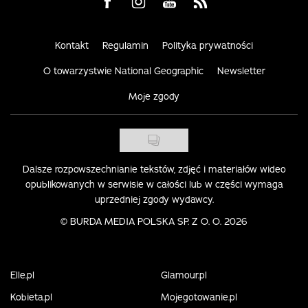
Visit us on Facebook
Visit us on Instagram
Visit us on Youtube
Visit us on Rss
Kontakt
Regulamin
Polityka prywatności
O towarzystwie National Geographic
Newsletter
Moje zgody
Dalsze rozpowszechnianie tekstów, zdjęć i materiałów wideo
opublikowanych w serwisie w całości lub w części wymaga
uprzedniej zgody wydawcy.
©
BURDA MEDIA POLSKA SP. Z O. O. 2026
Elle.pl
Glamour.pl
Kobieta.pl
Mojegotowanie.pl