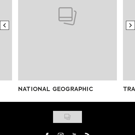
previous element
n
NATIONAL GEOGRAPHIC
TRA