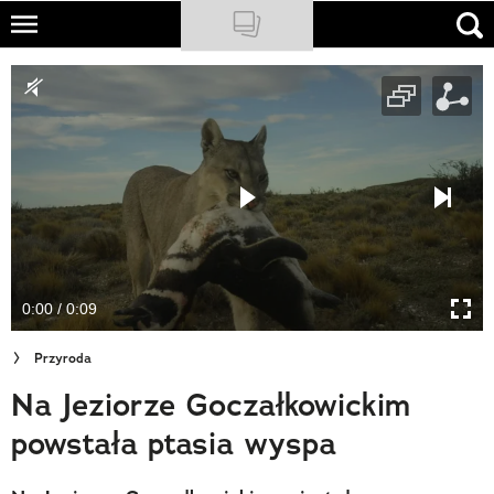
Skip
to
NATIONAL GEOGRAPHIC
main
content
TRAVELER
PODCASTY
Sklep
Newsletter
0:00 / 0:09
Cuda Polski
Przyroda
Wielki Konkurs Fotograficzny
Na Jeziorze Goczałkowickim
Trendbook Podróżniczy
powstała ptasia wyspa
Polecane