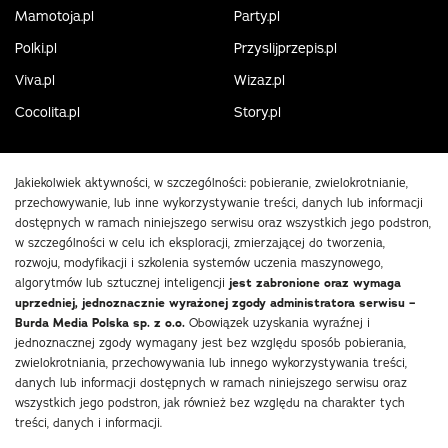
Mamotoja.pl
Party.pl
Polki.pl
Przyslijprzepis.pl
Viva.pl
Wizaz.pl
Cocolita.pl
Story.pl
Jakiekolwiek aktywności, w szczególności: pobieranie, zwielokrotnianie,
przechowywanie, lub inne wykorzystywanie treści, danych lub informacji
dostępnych w ramach niniejszego serwisu oraz wszystkich jego podstron,
w szczególności w celu ich eksploracji, zmierzającej do tworzenia,
rozwoju, modyfikacji i szkolenia systemów uczenia maszynowego,
algorytmów lub sztucznej inteligencji
jest zabronione oraz wymaga
uprzedniej, jednoznacznie wyrażonej zgody administratora serwisu –
Burda Media Polska sp. z o.o.
Obowiązek uzyskania wyraźnej i
jednoznacznej zgody wymagany jest bez względu sposób pobierania,
zwielokrotniania, przechowywania lub innego wykorzystywania treści,
danych lub informacji dostępnych w ramach niniejszego serwisu oraz
wszystkich jego podstron, jak również bez względu na charakter tych
treści, danych i informacji.