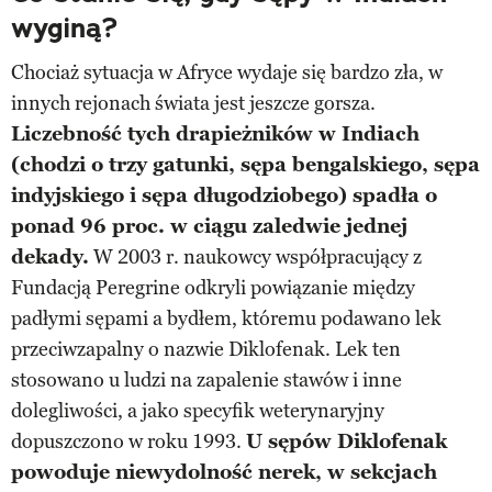
wyginą?
Chociaż sytuacja w Afryce wydaje się bardzo zła, w
innych rejonach świata jest jeszcze gorsza.
Liczebność tych drapieżników w Indiach
(chodzi o trzy gatunki, sępa bengalskiego, sępa
indyjskiego i sępa długodziobego) spadła o
ponad 96 proc. w ciągu zaledwie jednej
dekady.
W 2003 r. naukowcy współpracujący z
Fundacją Peregrine odkryli powiązanie między
padłymi sępami a bydłem, któremu podawano lek
przeciwzapalny o nazwie Diklofenak. Lek ten
stosowano u ludzi na zapalenie stawów i inne
dolegliwości, a jako specyfik weterynaryjny
dopuszczono w roku 1993.
U sępów Diklofenak
powoduje niewydolność nerek, w sekcjach