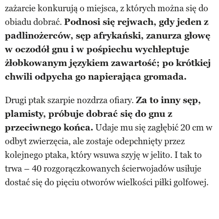
zażarcie konkurują o miejsca, z których można się do
obiadu dobrać.
Podnosi się rejwach, gdy jeden z
padlinożerców, sęp afrykański, zanurza głowę
w oczodół gnu i w pośpiechu wychłeptuje
żłobkowanym językiem zawartość; po krótkiej
chwili odpycha go napierająca gromada.
Drugi ptak szarpie nozdrza ofiary.
Za to inny sęp,
plamisty, próbuje dobrać się do gnu z
przeciwnego końca.
Udaje mu się zagłębić 20 cm w
odbyt zwierzęcia, ale zostaje odepchnięty przez
kolejnego ptaka, który wsuwa szyję w jelito. I tak to
trwa – 40 rozgorączkowanych ścierwojadów usiłuje
dostać się do pięciu otworów wielkości piłki golfowej.