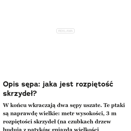
Opis sępa: jaka jest rozpiętość
skrzydeł?
W końcu wkraczają dwa sępy uszate. Te ptaki
są naprawdę wielkie: metr wysokości, 3 m
rozpiętości skrzydeł (na czubkach drzew
budują z patyków gniazda wielkości