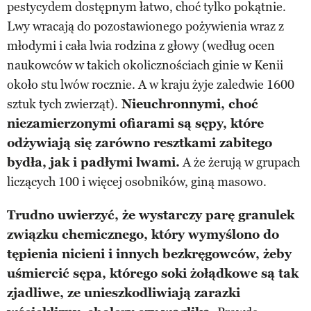
pestycydem dostępnym łatwo, choć tylko pokątnie.
Lwy wracają do pozostawionego pożywienia wraz z
młodymi i cała lwia rodzina z głowy (według ocen
naukowców w takich okolicznościach ginie w Kenii
około stu lwów rocznie. A w kraju żyje zaledwie 1600
sztuk tych zwierząt).
Nieuchronnymi, choć
niezamierzonymi ofiarami są sępy, które
odżywiają się zarówno resztkami zabitego
bydła, jak i padłymi lwami.
A że żerują w grupach
liczących 100 i więcej osobników, giną masowo.
Trudno uwierzyć, że wystarczy parę granulek
związku chemicznego, który wymyślono do
tępienia nicieni i innych bezkręgowców, żeby
uśmiercić sępa, którego soki żołądkowe są tak
zjadliwe, ze unieszkodliwiają zarazki