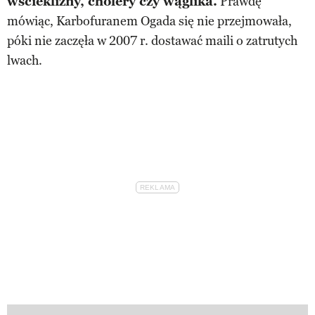
wścieklizny, cholery czy wąglika.
Prawdę
mówiąc, Karbofuranem Ogada się nie przejmowała,
póki nie zaczęła w 2007 r. dostawać maili o zatrutych
lwach.