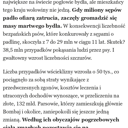
największe na świecie pogłowie bydła, ale mieszkańcy
tego kraju wołowiny nie jedzą.
Gdy miliony sępów
padło ofiarą zatrucia, zaczęły gromadzić się
masy martwego bydła.
W konsekwencji liczebność
bezpańskich psów, które konkurowały z sępami o
padlinę, skoczyła z 7 do 29 mln w ciągu 11 lat. Skutek?
38,5 mln przypadków pokąsania ludzi przez psy. I
gwałtowny wzrost liczebności szczurów.
Liczba przypadków wścieklizny wzrosła o 50 tys., co
pociągnęło za sobą straty wynikające z
przedwczesnych zgonów, kosztów leczenia i
utraconych dochodów wynoszące, w przeliczeniu na
złote, 132 mld. Parsowie, którzy zamieszkują głównie
Bombaj i okolice, zaniepokoili się jeszcze jedną
zmianą.
Według ich obyczajów pogrzebowych
ciała zmarłych pozostawia się na