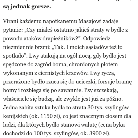
są jednak gorsze.
Virani każdemu napotkanemu Masajowi zadaje
pytanie: „Czy miałeś ostatnio jakieś straty w bydle z
powodu ataków drapieżników?”. Odpowiedz
niezmiennie brzmi: „Tak. I moich sąsiadów też to
spotkało”. Lwy atakują na ogół nocą, gdy bydło jest
spędzone do zagród boma, chronionych płotem
wykonanym z ciernistych krzewów. Lwy ryczą,
przerażone bydło rzuca się do ucieczki, forsuje bramę
bomy i rozbiega się po sawannie. Psy szczekają,
właściciele się budzą, ale zwykle jest już za późno.
Jedna zabita sztuka bydła to strata 30 tys. szylingów
kenijskich (ok. 1150 zł), co jest znacznym ciosem dla
ludzi, dla których bydło stanowi walutę (cena byka
dochodzi do 100 tys. szylingów, ok. 3900 zł).