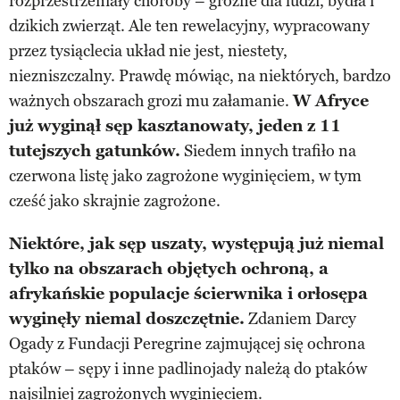
rozprzestrzeniały choroby – groźne dla ludzi, bydła i
dzikich zwierząt. Ale ten rewelacyjny, wypracowany
przez tysiąclecia układ nie jest, niestety,
niezniszczalny. Prawdę mówiąc, na niektórych, bardzo
ważnych obszarach grozi mu załamanie.
W Afryce
już wyginął sęp kasztanowaty, jeden z 11
tutejszych gatunków.
Siedem innych trafiło na
czerwona listę jako zagrożone wyginięciem, w tym
cześć jako skrajnie zagrożone.
Niektóre, jak sęp uszaty, występują już niemal
tylko na obszarach objętych ochroną, a
afrykańskie populacje ścierwnika i orłosępa
wyginęły niemal doszczętnie.
Zdaniem Darcy
Ogady z Fundacji Peregrine zajmującej się ochrona
ptaków – sępy i inne padlinojady należą do ptaków
najsilniej zagrożonych wyginięciem.