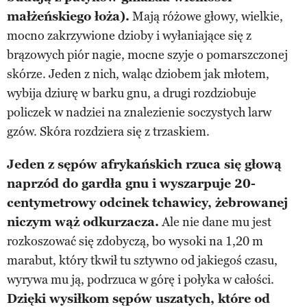
małżeńskiego łoża).
Mają różowe głowy, wielkie,
mocno zakrzywione dzioby i wyłaniające się z
brązowych piór nagie, mocne szyje o pomarszczonej
skórze. Jeden z nich, waląc dziobem jak młotem,
wybija dziurę w barku gnu, a drugi rozdziobuje
policzek w nadziei na znalezienie soczystych larw
gzów. Skóra rozdziera się z trzaskiem.
Jeden z sępów afrykańskich rzuca się głową
naprzód do gardła gnu i wyszarpuje 20-
centymetrowy odcinek tchawicy, żebrowanej
niczym wąż odkurzacza.
Ale nie dane mu jest
rozkoszować się zdobyczą, bo wysoki na 1,20 m
marabut, który tkwił tu sztywno od jakiegoś czasu,
wyrywa mu ją, podrzuca w górę i połyka w całości.
Dzięki wysiłkom sępów uszatych, które od