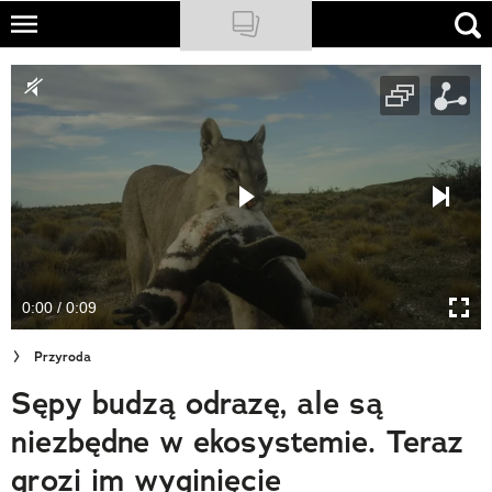
Skip
to
NATIONAL GEOGRAPHIC
main
content
TRAVELER
PODCASTY
Sklep
Newsletter
0:00 / 0:09
Cuda Polski
Przyroda
Wielki Konkurs Fotograficzny
Sępy budzą odrazę, ale są
Trendbook Podróżniczy
niezbędne w ekosystemie. Teraz
Polecane
grozi im wyginięcie