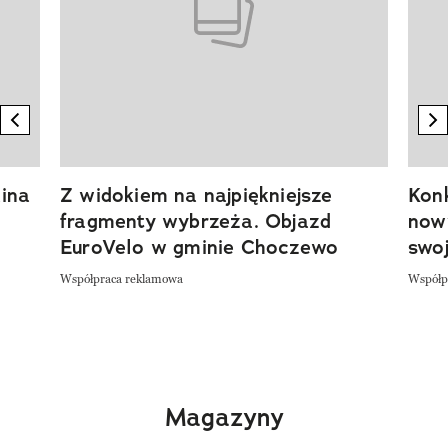
previous element
n
ina
Z widokiem na najpiękniejsze
Kon
fragmenty wybrzeża. Objazd
now
EuroVelo w gminie Choczewo
swoj
Współpraca reklamowa
Współp
Magazyny