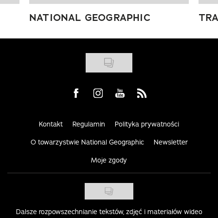
NATIONAL GEOGRAPHIC
TRA
Visit us on Facebook
Visit us on Instagram
Visit us on Youtube
Visit us on Rss
Kontakt
Regulamin
Polityka prywatności
O towarzystwie National Geographic
Newsletter
Moje zgody
Dalsze rozpowszechnianie tekstów, zdjęć i materiałów wideo