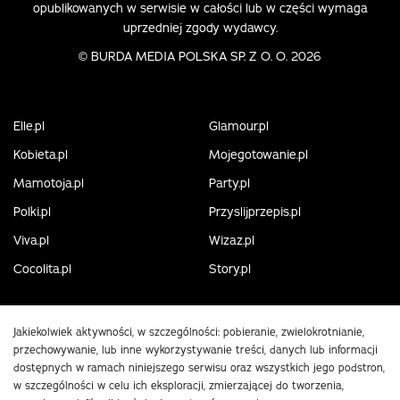
opublikowanych w serwisie w całości lub w części wymaga
uprzedniej zgody wydawcy.
©
BURDA MEDIA POLSKA SP. Z O. O. 2026
Elle.pl
Glamour.pl
Kobieta.pl
Mojegotowanie.pl
Mamotoja.pl
Party.pl
Polki.pl
Przyslijprzepis.pl
Viva.pl
Wizaz.pl
Cocolita.pl
Story.pl
Jakiekolwiek aktywności, w szczególności: pobieranie, zwielokrotnianie,
przechowywanie, lub inne wykorzystywanie treści, danych lub informacji
dostępnych w ramach niniejszego serwisu oraz wszystkich jego podstron,
w szczególności w celu ich eksploracji, zmierzającej do tworzenia,