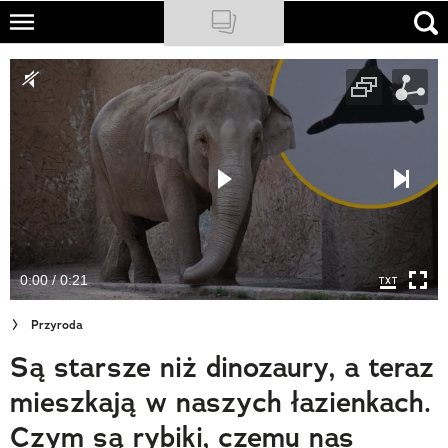
Skip
to
NATIONAL GEOGRAPHIC
main
content
TRAVELER
PODCASTY
Sklep
Newsletter
0:00 / 0:21
Cuda Polski
Przyroda
Wielki Konkurs Fotograficzny
Są starsze niż dinozaury, a teraz
Trendbook Podróżniczy
mieszkają w naszych łazienkach.
Polecane
Czym są rybiki, czemu nas