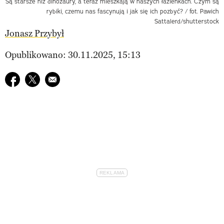
Są starsze niż dinozaury, a teraz mieszkają w naszych łazienkach. Czym są
rybiki, czemu nas fascynują i jak się ich pozbyć? / fot. Pawich
Sattalerd/shutterstock
Jonasz Przybył
Opublikowano: 30.11.2025, 15:13
Udostępnij na facebook
Udostępnij na twitter
E-mail do przyjaciela