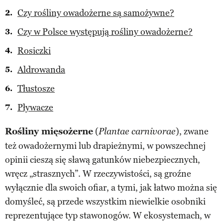
Czy rośliny owadożerne są samożywne?
Czy w Polsce występują rośliny owadożerne?
Rosiczki
Aldrowanda
Tłustosze
Pływacze
Rośliny mięsożerne
(
), zwane
Plantae carnivorae
też owadożernymi lub drapieżnymi, w powszechnej
opinii cieszą się sławą gatunków niebezpiecznych,
wręcz „strasznych”. W rzeczywistości, są groźne
wyłącznie dla swoich ofiar, a tymi, jak łatwo można się
domyśleć, są przede wszystkim niewielkie osobniki
reprezentujące typ stawonogów. W ekosystemach, w