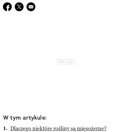
Udostępnij na facebook
Udostępnij na twitter
E-mail do przyjaciela
W tym artykule:
Dlaczego niektóre rośliny są mięsożerne?