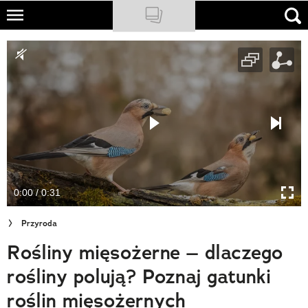
Skip
to
NATIONAL GEOGRAPHIC
main
content
TRAVELER
PODCASTY
Sklep
Newsletter
0:00 / 0:31
Cuda Polski
Przyroda
Wielki Konkurs Fotograficzny
Rośliny mięsożerne – dlaczego
Trendbook Podróżniczy
rośliny polują? Poznaj gatunki
Polecane
roślin mięsożernych