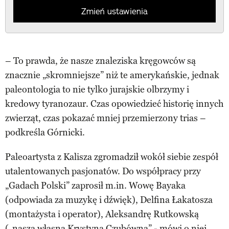
Zmień ustawienia
– To prawda, że nasze znaleziska kręgowców są
znacznie „skromniejsze” niż te amerykańskie, jednak
paleontologia to nie tylko jurajskie olbrzymy i
kredowy tyranozaur. Czas opowiedzieć historię innych
zwierząt, czas pokazać mniej przemierzony trias –
podkreśla Górnicki.
Paleoartysta z Kalisza zgromadził wokół siebie zespół
utalentowanych pasjonatów. Do współpracy przy
„Gadach Polski” zaprosił m.in. Wowę Bayaka
(odpowiada za muzykę i dźwięk), Delfina Łakatosza
(montażysta i operator), Aleksandrę Rutkowską
(„nasza własna Krystyna Czubówna” - mówi o niej