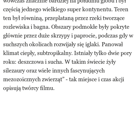
wówczas znacznie bardziej na południu globu i był
częścią jednego wielkiego super kontynentu. Teren
ten był równiną, przeplataną przez rzeki tworzące
rozlewiska i bagna. Obszary podmokłe były pokryte
głównie przez duże skrzypy i paprocie, podczas gdy w
suchszych okolicach rozwijały się iglaki. Panował
klimat ciepły, subtropikalny. Istniały tylko dwie pory
roku: deszczowa i sucha. W takim świecie żyły
silezaury oraz wiele innych fascynujących
mezozoicznych zwierząt” - tak miejsce i czas akcji
opisują twórcy filmu.