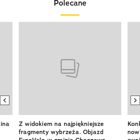
Polecane
Pokazywanie elementu 1 z 20
previous element
n
ina
Z widokiem na najpiękniejsze
Kon
fragmenty wybrzeża. Objazd
now
EuroVelo w gminie Choczewo
swoj