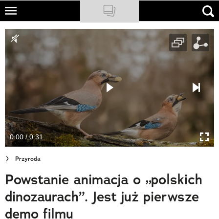
Skip
to
NATIONAL GEOGRAPHIC
main
content
TRAVELER
PODCASTY
Sklep
Newsletter
0:00 / 0:31
Cuda Polski
Przyroda
Wielki Konkurs Fotograficzny
Powstanie animacja o „polskich
Trendbook Podróżniczy
dinozaurach”. Jest już pierwsze
Polecane
demo filmu