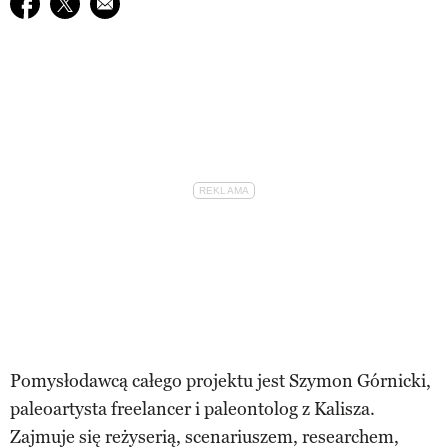
Udostępnij na facebook
Udostępnij na twitter
E-mail do przyjaciela
Pomysłodawcą całego projektu jest Szymon Górnicki,
paleoartysta freelancer i paleontolog z Kalisza.
Zajmuje się reżyserią, scenariuszem, researchem,