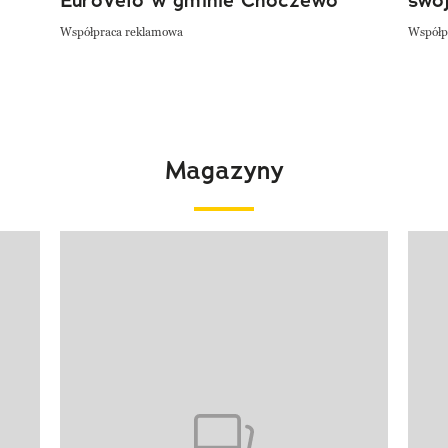
Współpraca reklamowa
Współp
Magazyny
Pokazywanie elementu 1 z 4