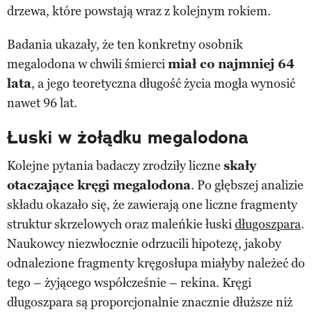
drzewa, które powstają wraz z kolejnym rokiem.
Badania ukazały, że ten konkretny osobnik
megalodona w chwili śmierci
miał co najmniej 64
lata
, a jego teoretyczna długość życia mogła wynosić
nawet 96 lat.
Łuski w żołądku megalodona
Kolejne pytania badaczy zrodziły liczne
skały
otaczające kręgi megalodona
. Po głębszej analizie
składu okazało się, że zawierają one liczne fragmenty
struktur skrzelowych oraz maleńkie łuski
długoszpara
.
Naukowcy niezwłocznie odrzucili hipotezę, jakoby
odnalezione fragmenty kręgosłupa miałyby należeć do
tego – żyjącego współcześnie – rekina. Kręgi
długoszpara są proporcjonalnie znacznie dłuższe niż