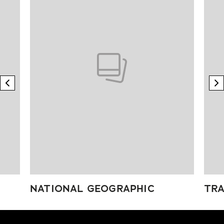
previous element
n
NATIONAL GEOGRAPHIC
TRA