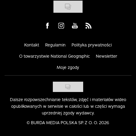
Visit us on Facebook
Visit us on Instagram
Visit us on Youtube
Visit us on Rss
Kontakt
Regulamin
Polityka prywatności
O towarzystwie National Geographic
Newsletter
Moje zgody
Dalsze rozpowszechnianie tekstów, zdjęć i materiałów wideo
opublikowanych w serwisie w całości lub w części wymaga
uprzedniej zgody wydawcy.
©
BURDA MEDIA POLSKA SP. Z O. O. 2026