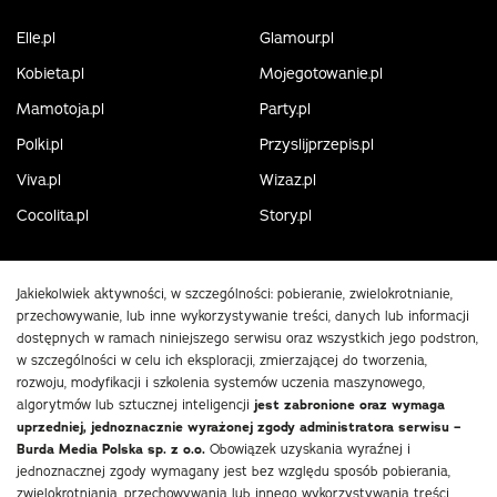
Elle.pl
Glamour.pl
Kobieta.pl
Mojegotowanie.pl
Mamotoja.pl
Party.pl
Polki.pl
Przyslijprzepis.pl
Viva.pl
Wizaz.pl
Cocolita.pl
Story.pl
Jakiekolwiek aktywności, w szczególności: pobieranie, zwielokrotnianie,
przechowywanie, lub inne wykorzystywanie treści, danych lub informacji
dostępnych w ramach niniejszego serwisu oraz wszystkich jego podstron,
w szczególności w celu ich eksploracji, zmierzającej do tworzenia,
rozwoju, modyfikacji i szkolenia systemów uczenia maszynowego,
algorytmów lub sztucznej inteligencji
jest zabronione oraz wymaga
uprzedniej, jednoznacznie wyrażonej zgody administratora serwisu –
Burda Media Polska sp. z o.o.
Obowiązek uzyskania wyraźnej i
jednoznacznej zgody wymagany jest bez względu sposób pobierania,
zwielokrotniania, przechowywania lub innego wykorzystywania treści,