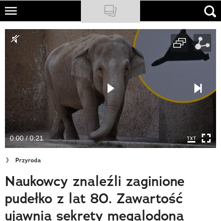
Skip
to
NATIONAL GEOGRAPHIC
main
content
TRAVELER
PODCASTY
Sklep
Newsletter
0:00 / 0:21
Cuda Polski
Przyroda
Wielki Konkurs Fotograficzny
Naukowcy znaleźli zaginione
Trendbook Podróżniczy
pudełko z lat 80. Zawartość
Polecane
ujawnia sekrety megalodona