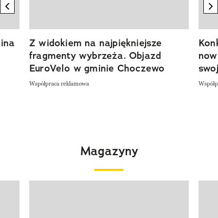
previous element
n
ina
Z widokiem na najpiękniejsze
Kon
fragmenty wybrzeża. Objazd
now
EuroVelo w gminie Choczewo
swoj
Współpraca reklamowa
Współp
Magazyny
Pokazywanie elementu 1 z 4