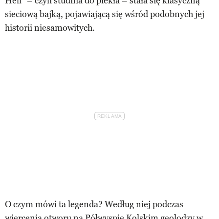
Hell” – czyli studnia do piekła – stała się klasyczną
sieciową bajką, pojawiającą się wśród podobnych jej
historii niesamowitych.
O czym mówi ta legenda? Według niej podczas
wiercenia otworu na Półwyspie Kolskim geolodzy w