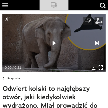
Skip
to
NATIONAL GEOGRAPHIC
main
content
TRAVELER
PODCASTY
Sklep
Newsletter
0:00 / 0:21
Cuda Polski
Przyroda
Wielki Konkurs Fotograficzny
Odwiert kolski to najgłębszy
Trendbook Podróżniczy
otwór, jaki kiedykolwiek
Polecane
wydrążono. Miał prowadzić do