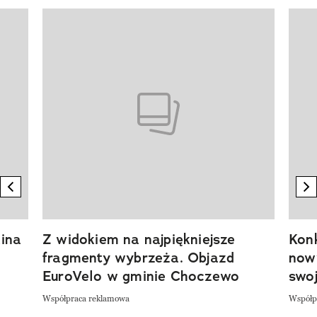
Pokazywanie elementu 1 z 20
previous element
n
ina
Z widokiem na najpiękniejsze
Kon
fragmenty wybrzeża. Objazd
now
EuroVelo w gminie Choczewo
swoj
Współpraca reklamowa
Współp