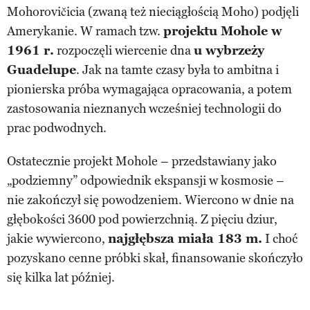
Mohorovičicia (zwaną też nieciągłością Moho) podjęli
Amerykanie. W ramach tzw.
projektu Mohole w
1961 r.
rozpoczęli wiercenie dna
u wybrzeży
Guadelupe
. Jak na tamte czasy była to ambitna i
pionierska próba wymagająca opracowania, a potem
zastosowania nieznanych wcześniej technologii do
prac podwodnych.
Ostatecznie projekt Mohole – przedstawiany jako
„podziemny” odpowiednik ekspansji w kosmosie –
nie zakończył się powodzeniem. Wiercono w dnie na
głębokości 3600 pod powierzchnią. Z pięciu dziur,
jakie wywiercono,
najgłębsza miała 183 m.
I choć
pozyskano cenne próbki skał, finansowanie skończyło
się kilka lat później.