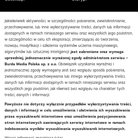
Jakiekolwiek aktywności, w szczególności: pobieranie, zwielokrotnianie,
przechowywanie, lub inne wykorzystywanie treści, danych lub informacji
dostępnych w ramach niniejszego serwisu oraz wszystkich jego podstron,
w szczególności w celu ich eksploracji, zmierzającej do tworzenia,
rozwoju, modyfikacji i szkolenia systemów uczenia maszynowego,
algorytmów lub sztucznej inteligencji
jest zabronione oraz wymaga
uprzedniej, jednoznacznie wyrażonej zgody administratora serwisu –
Burda Media Polska sp. z o.o.
Obowiązek uzyskania wyraźnej i
jednoznacznej zgody wymagany jest bez względu sposób pobierania,
zwielokrotniania, przechowywania lub innego wykorzystywania treści,
danych lub informacji dostępnych w ramach niniejszego serwisu oraz
wszystkich jego podstron, jak również bez względu na charakter tych
treści, danych i informacji.
Powyższe nie dotyczy wyłącznie przypadków wykorzystywania treści,
danych i informacji w celu umożliwienia i ułatwienia ich wyszukiwania
przez wyszukiwarki internetowe oraz umożliwienia pozycjonowania
stron internetowych zawierających serwisy internetowe w ramach
indeksowania wyników wyszukiwania wyszukiwarek internetowych.
Więcej informacji znajdziesz
tutaj
.