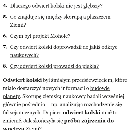
Dlaczego odwiert kolski nie jest głębszy?
Co znajduje się między skorupą a płaszczem
Ziemi?
Czym był projekt Mohole?
Czy odwiert kolski doprowadził do jakiś odkryć
naukowych?
Czy odwiert kolski prowadzi do piekła?
Odwiert kolski
był śmiałym przedsięwzięciem, które
miało dostarczyć nowych informacji o
budowie
planety
. Skorupę ziemską naukowcy badali wcześniej
głównie pośrednio – np. analizując rozchodzenie się
fal sejsmicznych. Dopiero
odwiert kolski
miał to
zmienić. Jak skończyła się
próba zajrzenia do
wnętrza
Ziemi
?