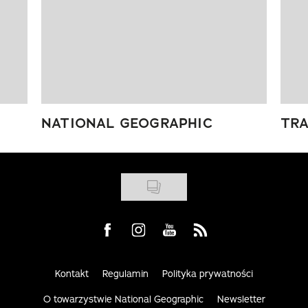
NATIONAL GEOGRAPHIC
TRA
Visit us on Facebook
Visit us on Instagram
Visit us on Youtube
Visit us on Rss
Kontakt
Regulamin
Polityka prywatności
O towarzystwie National Geographic
Newsletter