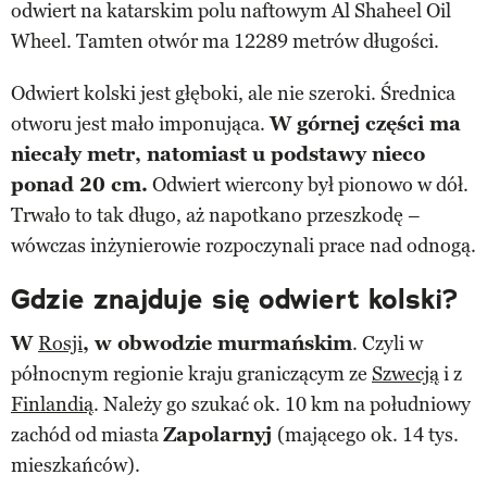
odwiert na katarskim polu naftowym Al Shaheel Oil
Wheel. Tamten otwór ma 12289 metrów długości.
Odwiert kolski jest głęboki, ale nie szeroki. Średnica
otworu jest mało imponująca.
W górnej części ma
niecały metr, natomiast u podstawy nieco
ponad 20 cm.
Odwiert wiercony był pionowo w dół.
Trwało to tak długo, aż napotkano przeszkodę –
wówczas inżynierowie rozpoczynali prace nad odnogą.
Gdzie znajduje się odwiert kolski?
W
Rosji
, w obwodzie murmańskim
. Czyli w
północnym regionie kraju graniczącym ze
Szwecją
i z
Finlandią
. Należy go szukać ok. 10 km na południowy
zachód od miasta
Zapolarnyj
(mającego ok. 14 tys.
mieszkańców).