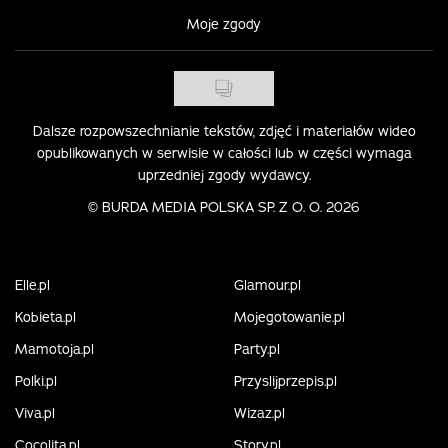
Moje zgody
Dalsze rozpowszechnianie tekstów, zdjęć i materiałów wideo
opublikowanych w serwisie w całości lub w części wymaga
uprzedniej zgody wydawcy.
©
BURDA MEDIA POLSKA SP. Z O. O. 2026
Elle.pl
Glamour.pl
Kobieta.pl
Mojegotowanie.pl
Mamotoja.pl
Party.pl
Polki.pl
Przyslijprzepis.pl
Viva.pl
Wizaz.pl
Cocolita.pl
Story.pl