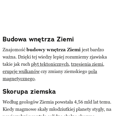
Budowa wnętrza Ziemi
Znajomość
budowy wnętrza Ziemi
jest bardzo
ważna. Dzięki tej wiedzy lepiej rozumiemy zjawiska
takie jak ruch
płyt tektonicznych
,
trzęsienia ziemi
,
erupcje wulkanów
czy zmiany ziemskiego
pola
magnetycznego
.
Skorupa ziemska
Według geologów Ziemia powstała 4,56 mld lat temu.
Kiedy magmowe skały młodziutkiej planety stygły, na