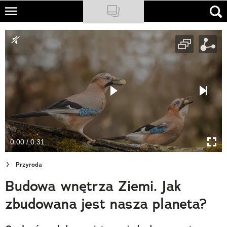
Skip
to
NATIONAL GEOGRAPHIC
main
content
TRAVELER
PODCASTY
Sklep
Newsletter
0:00 / 0:31
Cuda Polski
Przyroda
Wielki Konkurs Fotograficzny
Budowa wnętrza Ziemi. Jak
Trendbook Podróżniczy
zbudowana jest nasza planeta?
Polecane