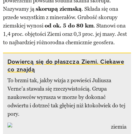
powierzchni powstała solidna skalna skorupa.
Nazywamy ją
skorupą ziemską
. Składa się ona
przede wszystkim z minerałów. Grubość skorupy
ziemskiej wynosi
od ok. 5 do 80 km
. Stanowi ona
1,4 proc. objętości Ziemi oraz 0,3 proc. jej masy. Jest
to najbardziej różnorodna chemicznie geosfera.
Dowiercą się do płaszcza Ziemi. Ciekawe
co znajdą
To brzmi tak, jakby wizja z powieści Juliusza
Verne'a stawała się rzeczywistością. Grupa
naukowców wyrusza w morze by dokonać
odwiertu i dotrzeć tak głębiej niż ktokolwiek do tej
pory.