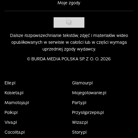
Moje zgody
Dalsze rozpowszechnianie tekstów, zdjęć i materiałów wideo
opublikowanych w serwisie w całości lub w części wymaga
uprzedniej zgody wydawcy.
©
BURDA MEDIA POLSKA SP. Z O. O. 2026
Elle.pl
Glamour.pl
Kobieta.pl
Mojegotowanie.pl
Mamotoja.pl
Party.pl
Polki.pl
Przyslijprzepis.pl
Viva.pl
Wizaz.pl
Cocolita.pl
Story.pl