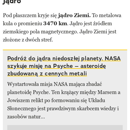
Jądro
Pod płaszczem kryje się
jądro Ziemi.
To metalowa
kula o promieniu
3470 km
. Jądro jest źródłem
ziemskiego pola magnetycznego. Jądro Ziemi jest
złożone z dwóch stref.
Podróż do jądra niedoszłej planety. NASA
szykuje misję na Psyche – asteroidę
zbudowaną z cennych metali
Wystartowała misja NASA mająca zbadać
planetoidę Psyche. Ten krążący między Marsem a
Jowiszem relikt po formowaniu się Układu
Słonecznego jest prawdziwym skarbcem wiedzy i
zasobów natur...