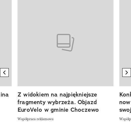
Pokazywanie elementu 1 z 20
previous element
n
ina
Z widokiem na najpiękniejsze
Kon
fragmenty wybrzeża. Objazd
now
EuroVelo w gminie Choczewo
swoj
Współpraca reklamowa
Współp