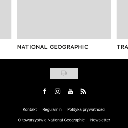
NATIONAL GEOGRAPHIC
TRA
Visit us on Facebook
Visit us on Instagram
Visit us on Youtube
Visit us on Rss
Kontakt
Regulamin
Polityka prywatności
O towarzystwie National Geographic
Newsletter