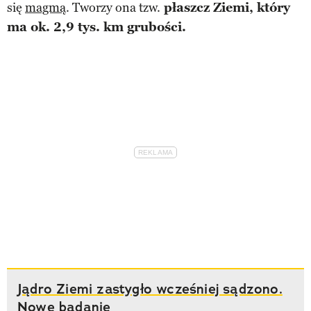
się
magmą
. Tworzy ona tzw.
płaszcz Ziemi, który
ma ok. 2,9 tys. km grubości.
Jądro Ziemi zastygło wcześniej sądzono.
Nowe badanie