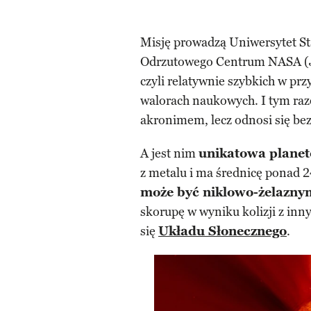
Misję prowadzą Uniwersytet S
Odrzutowego Centrum NASA (JPL
czyli relatywnie szybkich w prz
walorach naukowych. I tym ra
akronimem, lecz odnosi się bez
A jest nim
unikatowa planet
z metalu i ma średnicę ponad
może być niklowo-żelazny
skorupę w wyniku kolizji z inn
się
Układu Słonecznego
.