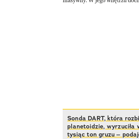
masywny. W jego wnętrzu docho
Sonda DART, która rozbi
planetoidzie, wyrzuciła
tysiąc ton gruzu – poda