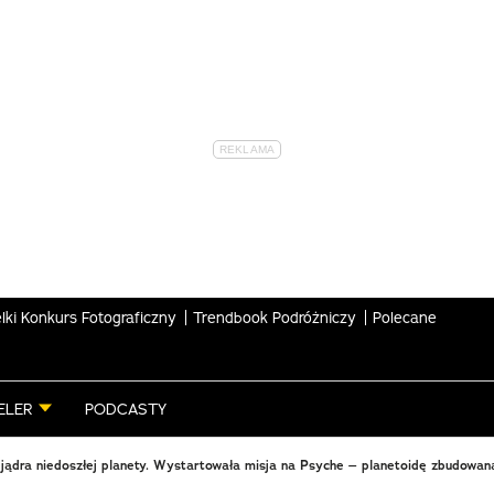
lki Konkurs Fotograficzny
Trendbook Podróżniczy
Polecane
ELER
PODCASTY
jądra niedoszłej planety. Wystartowała misja na Psyche – planetoidę zbudowan