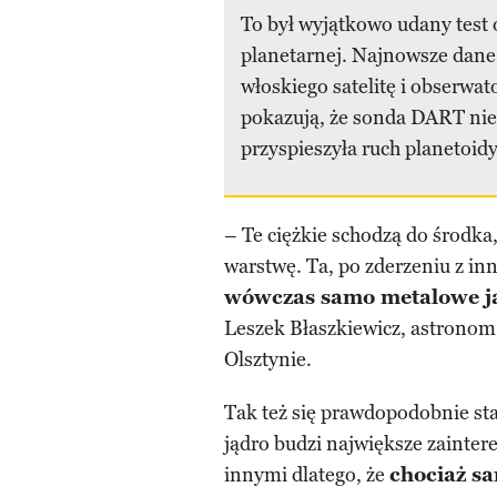
To był wyjątkowo udany test
planetarnej. Najnowsze dane
włoskiego satelitę i obserwa
pokazują, że sonda DART nie
przyspieszyła ruch planetoid
– Te ciężkie schodzą do środka
warstwę. Ta, po zderzeniu z in
wówczas samo metalowe ją
Leszek Błaszkiewicz, astrono
Olsztynie.
Tak też się prawdopodobnie sta
jądro budzi największe zainte
innymi dlatego, że
chociaż s