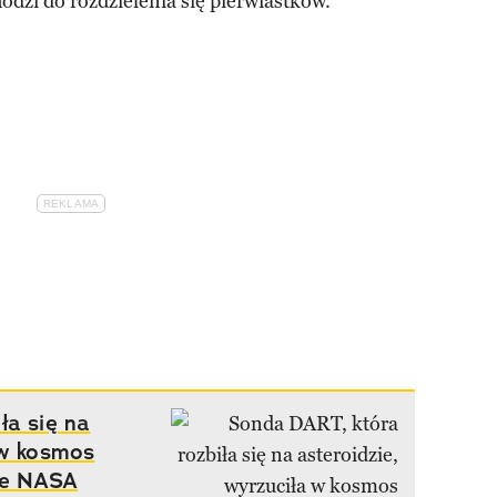
dzi do rozdzielenia się pierwiastków.
ła się na
 w kosmos
je NASA