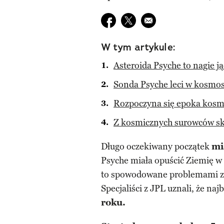
Udostępnij na facebook
Udostępnij na twitter
E-mail do przyjaciela
W tym artykule:
Asteroida Psyche to nagie ją
Sonda Psyche leci w kosmo
Rozpoczyna się epoka kosm
Z kosmicznych surowców sko
Długo oczekiwany początek
mi
Psyche miała opuścić Ziemię w 
to spowodowane problemami z
Specjaliści z JPL uznali, że na
roku.