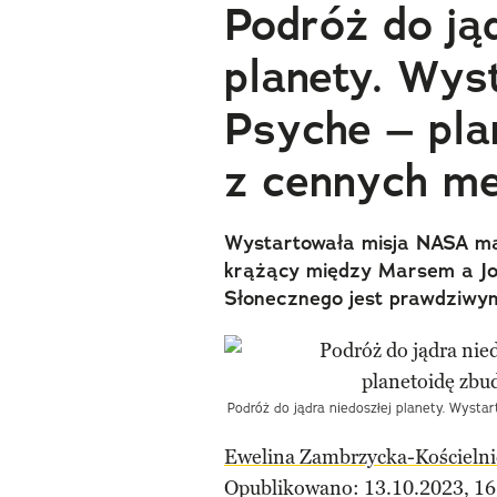
Podróż do jąd
planety. Wys
Psyche – pla
z cennych me
Wystartowała misja NASA ma
krążący między Marsem a Jow
Słonecznego jest prawdziwy
Podróż do jądra niedoszłej planety. Wyst
Ewelina Zambrzycka-Kościelni
Opublikowano: 13.10.2023, 16