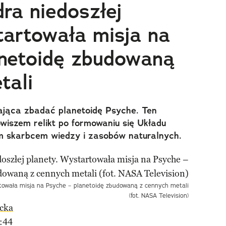
ra niedoszłej
tartowała misja na
netoidę zbudowaną
tali
jąca zbadać planetoidę Psyche. Ten
iszem relikt po formowaniu się Układu
m skarbcem wiedzy i zasobów naturalnych.
artowała misja na Psyche – planetoidę zbudowaną z cennych metali
(fot. NASA Television)
cka
:44