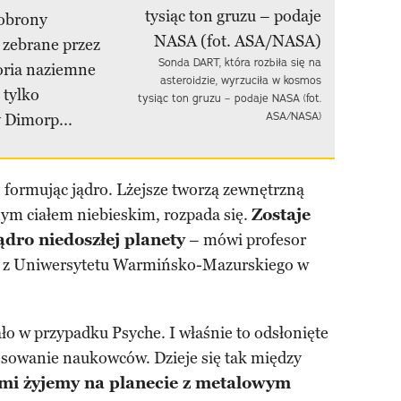
 obrony
 zebrane przez
Sonda DART, która rozbiła się na
toria naziemne
asteroidzie, wyrzuciła w kosmos
 tylko
tysiąc ton gruzu – podaje NASA (fot.
ASA/NASA)
y Dimorp...
, formując jądro. Lżejsze tworzą zewnętrzną
nym ciałem niebieskim, rozpada się.
Zostaje
dro niedoszłej planety
– mówi profesor
m z Uniwersytetu Warmińsko-Mazurskiego w
ło w przypadku Psyche. I właśnie to odsłonięte
resowanie naukowców. Dzieje się tak między
ami żyjemy na planecie z metalowym