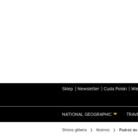
Skip
to
main
content
Sklep
Newsletter
Cuda Polski
Wie
NATIONAL GEOGRAPHIC
TRAV
Strona główna
Kosmos
Podróż do 