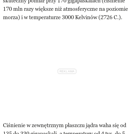
skuteczny pomiar przy 170 gigapaskalach (ciśnienie
170 mln razy większe niż atmosferyczne na poziomie
morza) i w temperaturze 3000 Kelvinów (2726 C.).
Ciśnienie w zewnętrznym płaszczu jądra waha się od
135 do 330 gigapaskali, a temperatury od 4 tys. do 5