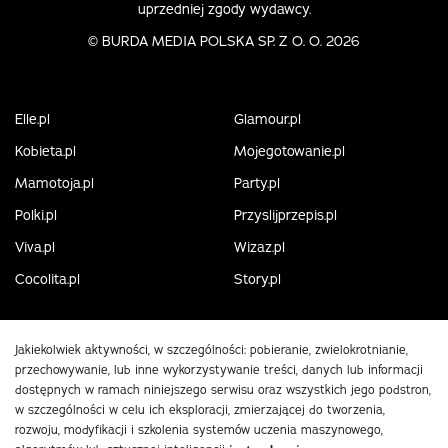
uprzedniej zgody wydawcy.
©
BURDA MEDIA POLSKA SP. Z O. O. 2026
Elle.pl
Glamour.pl
Kobieta.pl
Mojegotowanie.pl
Mamotoja.pl
Party.pl
Polki.pl
Przyslijprzepis.pl
Viva.pl
Wizaz.pl
Cocolita.pl
Story.pl
Jakiekolwiek aktywności, w szczególności: pobieranie, zwielokrotnianie,
przechowywanie, lub inne wykorzystywanie treści, danych lub informacji
dostępnych w ramach niniejszego serwisu oraz wszystkich jego podstron,
w szczególności w celu ich eksploracji, zmierzającej do tworzenia,
rozwoju, modyfikacji i szkolenia systemów uczenia maszynowego,