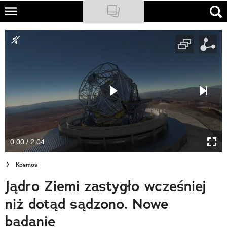
Skip
to
NATIONAL GEOGRAPHIC
main
content
TRAVELER
PODCASTY
Sklep
Newsletter
0:00 / 2:04
Cuda Polski
Kosmos
Wielki Konkurs Fotograficzny
Jądro Ziemi zastygło wcześniej
Trendbook Podróżniczy
niż dotąd sądzono. Nowe
Polecane
badanie