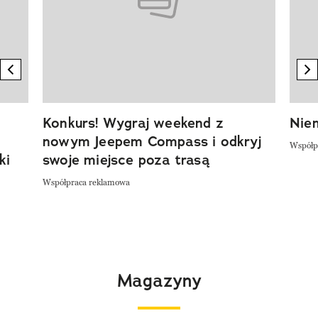
previous element
n
Konkurs! Wygraj weekend z
Niem
nowym Jeepem Compass i odkryj
Współp
ki
swoje miejsce poza trasą
Współpraca reklamowa
Magazyny