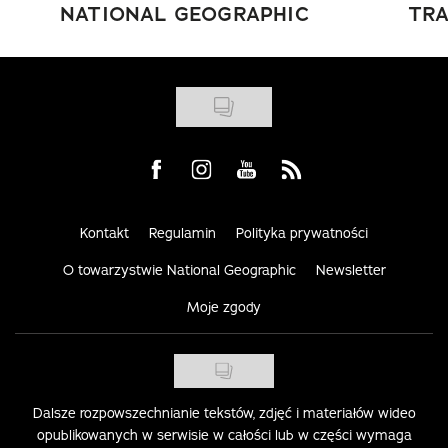
NATIONAL GEOGRAPHIC
TRA
Visit us on Facebook
Visit us on Instagram
Visit us on Youtube
Visit us on Rss
Kontakt
Regulamin
Polityka prywatności
O towarzystwie National Geographic
Newsletter
Moje zgody
Dalsze rozpowszechnianie tekstów, zdjęć i materiałów wideo
opublikowanych w serwisie w całości lub w części wymaga