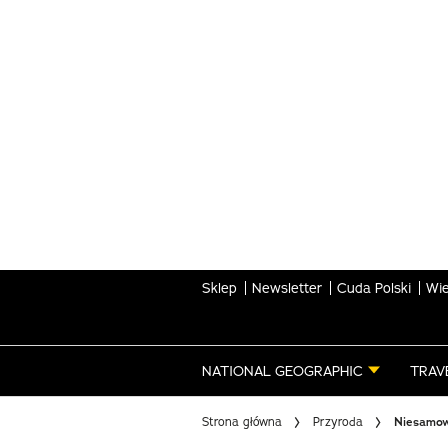
Skip
to
main
content
Sklep
Newsletter
Cuda Polski
Wie
NATIONAL GEOGRAPHIC
TRAV
Strona główna
Przyroda
Niesamowi