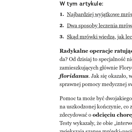
W tym artykule:
Najbardziej wyjątkowe mró
Dwa sposoby leczenia mró
Skąd mrówki wiedzą, jak le
Radykalne operacje ratując
da? Od dzisiaj to specjalność n
zamieszkujących głównie Flor
floridanus
. Jak się okazało, 
sprawnej pomocy medycznej sw
Pomoc ta może być dwojakiego
na uszkodzonej kończynie, co z
zdecydować o
odcięciu chore
Testy wykazały, że obie „inter
zwiększają szanse mrówki-pacje