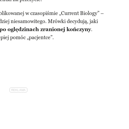
likowanej w czasopiśmie „Current Biology” –
rdziej niesamowitego. Mrówki decydują, jaki
po oględzinach zranionej kończyny
.
epiej pomóc „pacjentce”.