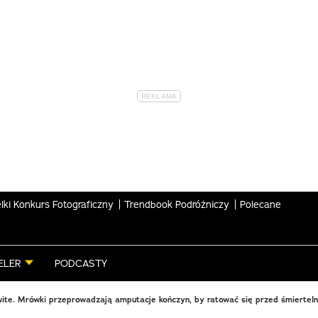
lki Konkurs Fotograficzny
Trendbook Podróżniczy
Polecane
ELER
PODCASTY
te. Mrówki przeprowadzają amputacje kończyn, by ratować się przed śmierteln