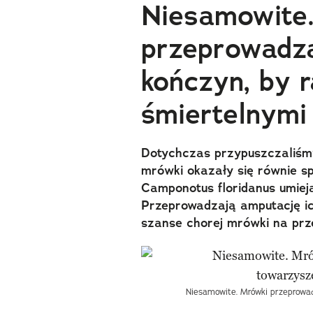
Niesamowite
przeprowadza
kończyn, by 
śmiertelnymi 
Dotychczas przypuszczaliśmy,
mrówki okazały się równie s
Camponotus floridanus umiej
Przeprowadzają amputację ic
szanse chorej mrówki na prz
Niesamowite. Mrówki przeprowad