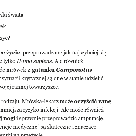
wki świata
wek
czyć?
e życie
, przeprowadzane jak najszybciej się
ie tylko
. Ale również
Homo sapiens
ydę
mrówek
z gatunku
Camponotus
w sytuacji krytycznej są one w stanie udzielić
ojej rannej towarzyszce.
 rodzaju. Mrówka-lekarz może
oczyścić ranę
mniejsza ryzyko infekcji. Ale może również
j nogi
i sprawnie przeprowadzić amputację.
wencje medyczne” są skuteczne i znacząco
ntki na przeżycie.