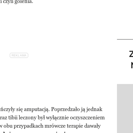
i czyli golenia.
Pokazy
czyły się amputacją. Poprzedzało ją jednak
uraz tibii leczony był wyłącznie oczyszczeniem
 w obu przypadkach mrówcze terapie dawały