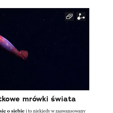
ątkowe mrówki świata
się o siebie
i to niekiedy w zaawansowany