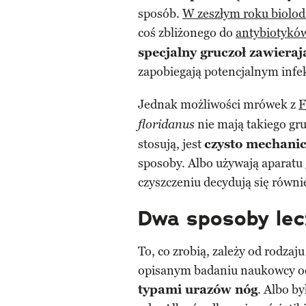
sposób.
W zeszłym roku biolodz
coś zbliżonego do
antybiotykó
specjalny gruczoł zawieraj
zapobiegają potencjalnym infe
Jednak możliwości mrówek z
F
nie mają takiego gr
floridanus
stosują, jest
czysto mechani
sposoby. Albo używają aparatu 
czyszczeniu decydują się równi
Dwa sposoby lec
To, co zrobią, zależy od rodza
opisanym badaniu naukowcy oce
typami urazów nóg
. Albo by