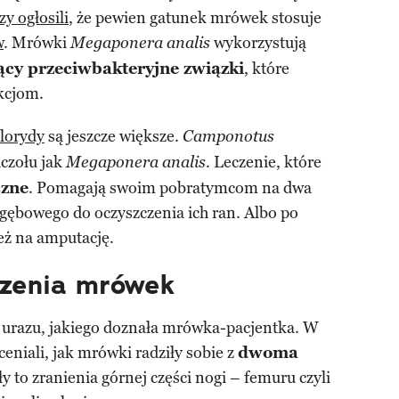
y ogłosili
, że pewien gatunek mrówek stosuje
w
. Mrówki
wykorzystują
Megaponera analis
ący przeciwbakteryjne związki
, które
kcjom.
lorydy
są jeszcze większe.
Camponotus
uczołu jak
. Leczenie, które
Megaponera analis
czne
. Pomagają swoim pobratymcom na dwa
gębowego do oczyszczenia ich ran. Albo po
eż na amputację.
zenia mrówek
ju urazu, jakiego doznała mrówka-pacjentka. W
niali, jak mrówki radziły sobie z
dwoma
ły to zranienia górnej części nogi – femuru czyli