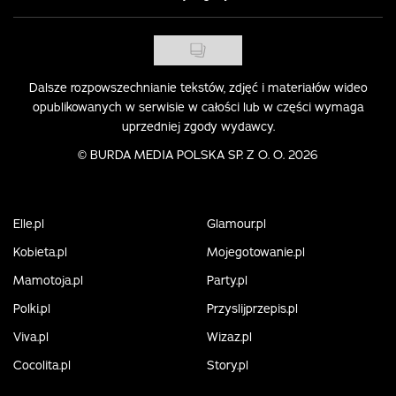
Dalsze rozpowszechnianie tekstów, zdjęć i materiałów wideo
opublikowanych w serwisie w całości lub w części wymaga
uprzedniej zgody wydawcy.
©
BURDA MEDIA POLSKA SP. Z O. O. 2026
Elle.pl
Glamour.pl
Kobieta.pl
Mojegotowanie.pl
Mamotoja.pl
Party.pl
Polki.pl
Przyslijprzepis.pl
Viva.pl
Wizaz.pl
Cocolita.pl
Story.pl