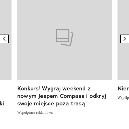
Pokazywanie elementu 1 z 20
previous element
n
Konkurs! Wygraj weekend z
Niem
nowym Jeepem Compass i odkryj
Współp
ki
swoje miejsce poza trasą
Współpraca reklamowa