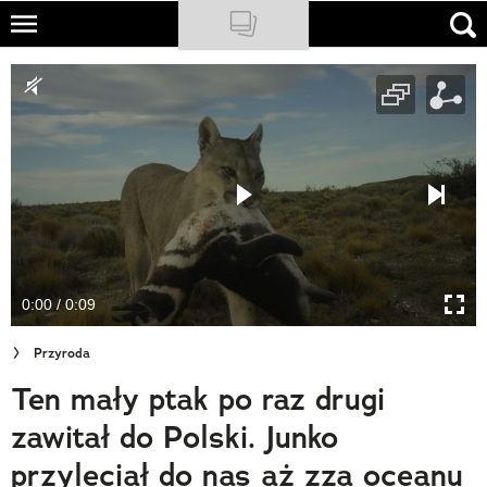
Skip
to
NATIONAL GEOGRAPHIC
main
content
TRAVELER
PODCASTY
Sklep
Newsletter
0:00 / 0:09
Cuda Polski
Przyroda
Wielki Konkurs Fotograficzny
Ten mały ptak po raz drugi
Trendbook Podróżniczy
zawitał do Polski. Junko
Polecane
przyleciał do nas aż zza oceanu