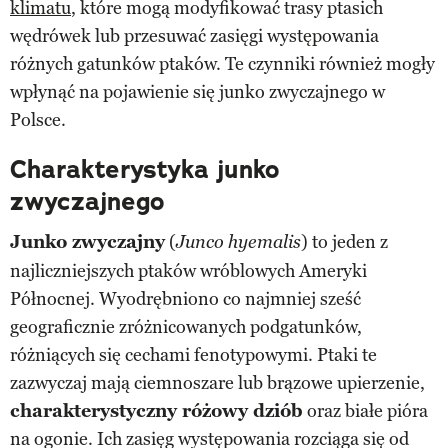
klimatu
, które mogą modyfikować trasy ptasich
wędrówek lub przesuwać zasięgi występowania
różnych gatunków ptaków. Te czynniki również mogły
wpłynąć na pojawienie się junko zwyczajnego w
Polsce.
Charakterystyka junko
zwyczajnego
Junko zwyczajny
(
) to jeden z
Junco hyemalis
najliczniejszych ptaków wróblowych Ameryki
Północnej. Wyodrębniono co najmniej sześć
geograficznie zróżnicowanych podgatunków,
różniących się cechami fenotypowymi. Ptaki te
zazwyczaj mają ciemnoszare lub brązowe upierzenie,
charakterystyczny różowy dziób
oraz białe pióra
na ogonie. Ich zasięg występowania rozciąga się od