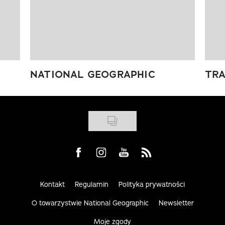
NATIONAL GEOGRAPHIC
TRA
Visit us on Facebook
Visit us on Instagram
Visit us on Youtube
Visit us on Rss
Kontakt
Regulamin
Polityka prywatności
O towarzystwie National Geographic
Newsletter
Moje zgody